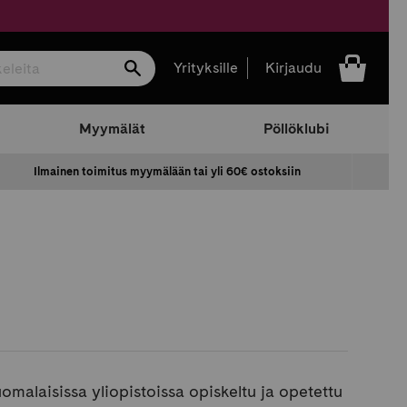
Hae
Yrityksille
Kirjaudu
Myymälät
Pöllöklubi
Ilmainen toimitus myymälään tai yli 60€ ostoksiin
omalaisissa yliopistoissa opiskeltu ja opetettu