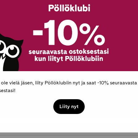
Tarkista myymäläs
Saatavilla myös
E-kirja
Toimitukset ja pal
Maksaminen
 ole vielä jäsen, liity Pöllöklubiin nyt ja saat -10% seuraavasta
estasi!
Liity nyt