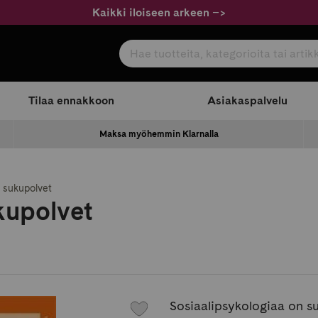
Kaikki iloiseen arkeen
–
>
Hae tuotteita, kategorioita tai artikkeleita
com
Tilaa ennakkoon
Asiakaspalvelu
Maksa myöhemmin Klarnalla
n sukupolvet
kupolvet
Sosiaalipsykologiaa on su