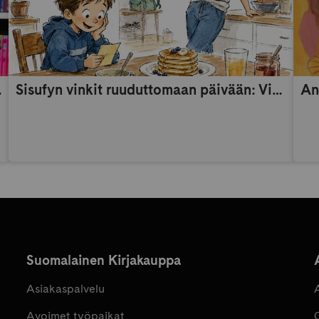
someaikana
Sisufyn vinkit ruuduttomaan päivään: Vinkki 9
An
Suomalainen Kirjakauppa
Asiakaspalvelu
Avoimet työpaikat