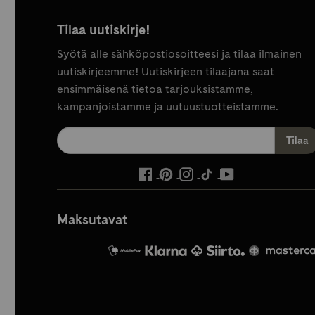
Tilaa uutiskirje!
Syötä alle sähköpostiosoitteesi ja tilaa ilmainen
uutiskirjeemme! Uutiskirjeen tilaajana saat
ensimmäisenä tietoa tarjouksistamme,
kampanjoistamme ja uutuustuotteistamme.
ulkoinen
ulkoinen
ulkoinen
ulkoinen
ulkoinen
palvelu,
palvelu,
palvelu,
palvelu,
palvelu,
avautuu
avautuu
avautuu
avautuu
avautuu
Maksutavat
uuteen
uuteen
uuteen
uuteen
uuteen
välilehteen
välilehteen
välilehteen
välilehteen
välilehteen