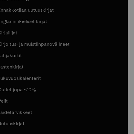
Ennakkotilaa uutuuskirjat
nglanninkieliset kirjat
irjailijat
Kirjoitus- ja muistiinpanovälineet
Lahjakortit
Lastenkirjat
Lukuvuosikalenterit
Outlet jopa -70%
elit
Taidetarvikkeet
Uutuuskirjat