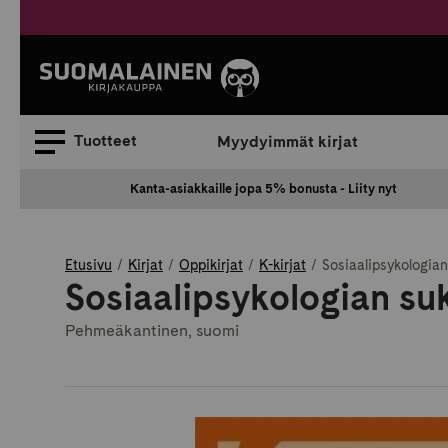
Siirry
sisältöön
Suomalainen.
Tuotteet
Myydyimmät kirjat
Kanta-asiakkaille jopa 5% bonusta - Liity nyt
Etusivu
Kirjat
Oppikirjat
K-kirjat
Sosiaalipsykologia
Sosiaalipsykologian su
Pehmeäkantinen, suomi