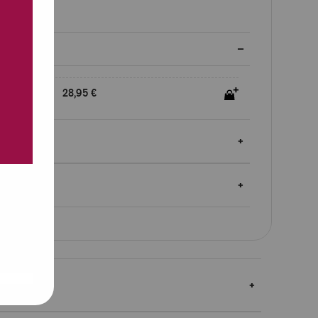
aatavuus
28,95 €
autukset