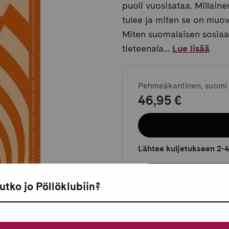
puoli vuosisataa. Millain
tulee ja miten se on muov
Miten suomalaisen sosiaal
tieteenala...
Lue lisää
Pehmeäkantinen, suomi
46,95 €
Lähtee kuljetukseen 2-4
utko jo Pöllöklubiin?