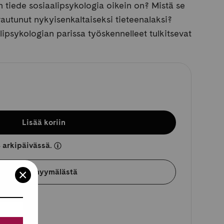
en tiede sosiaalipsykologia oikein on? Mistä se
autunut nykyisenkaltaiseksi tieteenalaksi?
ipsykologian parissa työskennelleet tulkitsevat
Lisää koriin
 arkipäivässä.
Varaa myymälästä