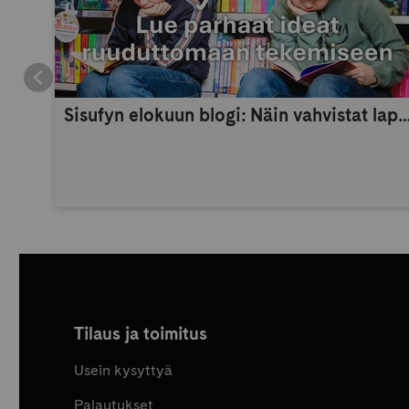
Sisufyn elokuun blogi: Näin vahvistat lapsen itsetuntoa 
Tilaus ja toimitus
Usein kysyttyä
Palautukset