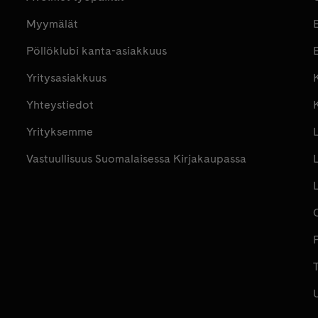
Myymälät
Pöllöklubi kanta-asiakkuus
E
Yritysasiakkuus
K
Yhteystiedot
Yrityksemme
Vastuullisuus Suomalaisessa Kirjakaupassa
P