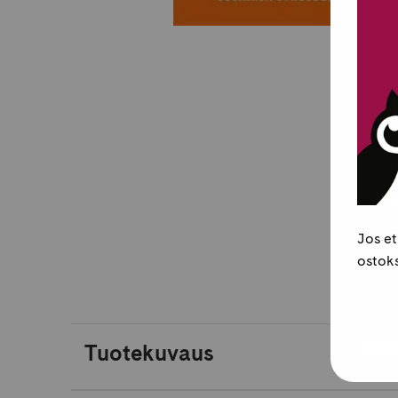
Jos et
ostoks
Tuotekuvaus