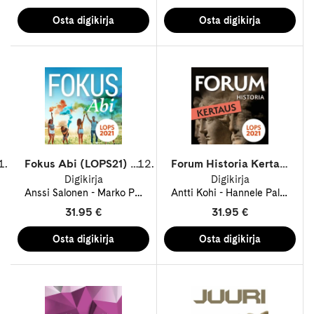
Fokus Abi (LOPS21) digikirja 12 kk ONL
Forum Historia Kertaus (LOPS21) digikirja 12 kk ONL
Digikirja
Digikirja
Anssi Salonen
Marko Paasonen
Antti Kohi
Sanna Huuskonen
Hannele Palo
Sari Kau
Kim
31.95 €
31.95 €