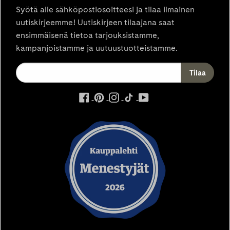
Syötä alle sähköpostiosoitteesi ja tilaa ilmainen
uutiskirjeemme! Uutiskirjeen tilaajana saat
ensimmäisenä tietoa tarjouksistamme,
kampanjoistamme ja uutuustuotteistamme.
ulkoinen
ulkoinen
ulkoinen
ulkoinen
ulkoinen
palvelu,
palvelu,
palvelu,
palvelu,
palvelu,
avautuu
avautuu
avautuu
avautuu
avautuu
uuteen
uuteen
uuteen
uuteen
uuteen
välilehteen
välilehteen
välilehteen
välilehteen
välilehteen