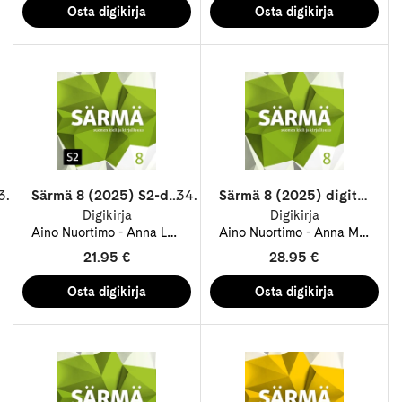
Särmä 8 (2025) S2-digitehtävät 12 kk ONL
Särmä 8 (2025) digitehtävät 48 kk ONL
Digikirja
Digikirja
Aino Nuortimo
Anna Leberl
Anna Marin
Aino Nuortimo
Eeva Nieminen
Anna Marin
Sal
E
21.95 €
28.95 €