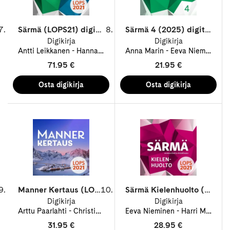
Särmä (LOPS21) digikirja 12 kk ONL
Särmä 4 (2025) digitehtävät 12 kk ONL
Digikirja
Digikirja
Antti Leikkanen
Hanna-Liisa Aumanen
Anna Marin
Heini Lehtonen
Eeva Nieminen
Helee
S
71.95 €
21.95 €
Manner Kertaus (LOPS21) digikirja 12 kk ONL
Särmä Kielenhuolto (LOPS21) digitehtävät 48 kk ONL
Digikirja
Digikirja
Arttu Paarlahti
Christina Ruth
Eeva Nieminen
Nina Brander
Olli Ruth
Harri Mustonen
Sina
31.95 €
28.95 €