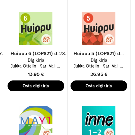
Huippu 6 (LOPS21) digikirja 12 kk ONL
Huippu 5 (LOPS21) digikirja 12 kk ONL
Digikirja
Digikirja
Jukka Ottelin
Sari Vallineva
Teemu Santavuori
Jukka Ottelin
Sari Vallineva
Tommi Tauria
T
13.95 €
26.95 €