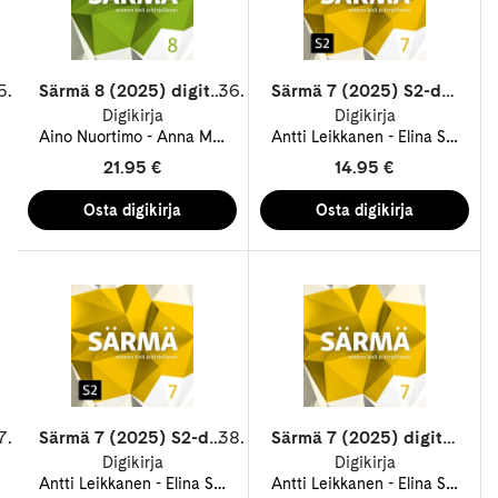
Särmä 8 (2025) digitehtävät 12 kk ONL
Särmä 7 (2025) S2-digitehtävät 48 kk ONL
Digikirja
Digikirja
Aino Nuortimo
Anna Marin
Eeva Nieminen
Antti Leikkanen
Salla Seuri
Elina Suutari
21.95 €
14.95 €
Särmä 7 (2025) S2-digitehtävät 12 kk ONL
Särmä 7 (2025) digitehtävät 48 kk ONL
Digikirja
Digikirja
Antti Leikkanen
Elina Suutari
Elina Tarvas-Koskela
Antti Leikkanen
Elina Suutari
Salla-Maa