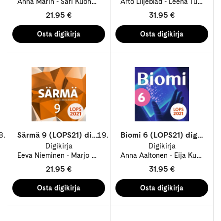
Anna Marin
Sari Kuohukoski
Tuomas Kaseva
Arto Liljeblad
Leena Turpeenoja
21.95 €
31.95 €
Särmä 9 (LOPS21) digitehtävät 12 kk ONL
Biomi 6 (LOPS21) digikirja 12 kk ONL
Digikirja
Digikirja
Eeva Nieminen
Marjo Haapatie
Anna Aaltonen
Taru Hämäläinen
Eija Kujansuu
21.95 €
31.95 €