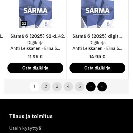
Särmä 6 (2025) S2-digitehtävät 12 kk ONL
Särmä 6 (2025) digitehtävät 48 kk ONL
Digikirja
Digikirja
Antti Leikkanen
Elina Suutari
Elina Tarvas-Koskela
Antti Leikkanen
Elina Suutari
Salla-Maa
11.95 €
14.95 €
1
2
3
4
5
›
»
Tilaus ja toimitus
Usein kysyttyä