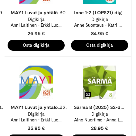
MAY1 Luvut ja yhtälöt (LOPS21) digikirja 12 kk ONL
Inne 1-2 (LOPS21) digikirja 48 kk ONL
Digikirja
Digikirja
Anni Laitinen
Erkki Luoma-aho
Anne Suontaus
Jukka Ottelin
Petri Juutinen
Katri Meriläinen
26.95 €
84.95 €
MAY1 Luvut ja yhtälöt (LOPS21) digikirja 48 kk ONL
Särmä 8 (2025) S2-digitehtävät 48 kk ONL
Digikirja
Digikirja
Anni Laitinen
Erkki Luoma-aho
Aino Nuortimo
Jukka Ottelin
Anna Leberl
Petri Juutinen
A
35.95 €
28.95 €