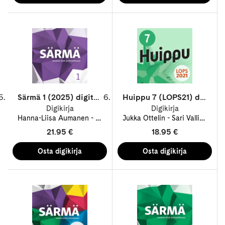
Särmä 1 (2025) digitehtävät 12 kk ONL
Huippu 7 (LOPS21) digikirja 48 kk ONL
Digikirja
Digikirja
Hanna-Liisa Aumanen
Sari Kuohukoski
Jukka Ottelin
Tiina Stara
Sari Vallineva
T
21.95 €
18.95 €