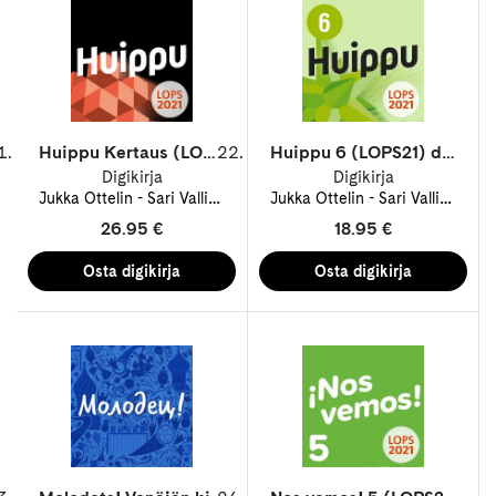
Huippu Kertaus (LOPS21) digikirja 12 kk ONL
Huippu 6 (LOPS21) digikirja 48 kk ONL
Digikirja
Digikirja
Jukka Ottelin
Sari Vallineva
Teemu Santavuori
Jukka Ottelin
Sari Vallineva
Tommi Tauria
T
26.95 €
18.95 €