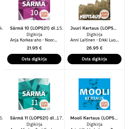
Särmä 10 (LOPS21) digitehtävät 12 kk ONL
Juuri Kertaus (LOPS21) digikirja 12 kk ONL
Digikirja
Digikirja
Anja Korkea-aho
Noora Kivimäki
Anni Laitinen
Tiina Stara
Erkki Luoma-aho
21.95 €
26.95 €
Särmä 11 (LOPS21) digitehtävät 12 kk ONL
Mooli Kertaus (LOPS21) digikirja 12 kk ONL
Digikirja
Digikirja