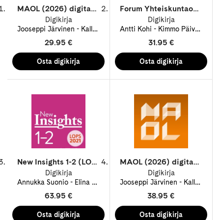
MAOL (2026) digitaulukot/digitabeller 12 kk/mån ONL
Forum Yhteiskuntaoppi 2 (LOPS21) digikirja 12 kk ONL
Digikirja
Digikirja
Jooseppi Järvinen
Kalle Vähä-Heikkilä
Antti Kohi
Leena Mannila
Kimmo Päivärinta
Mika 
29.95 €
31.95 €
New Insights 1-2 (LOPS21) digikirja 12 kk ONL
MAOL (2026) digitaulukot/digitabeller 48 kk/mån ONL
Digikirja
Digikirja
Annukka Suonio
Elina Karapalo
Jooseppi Järvinen
Mark Kilmer
Paula Keltto
Kalle Vähä-Heikkilä
P
63.95 €
38.95 €