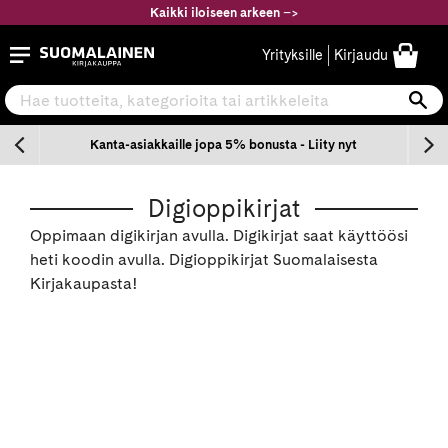
Siirry
Kaikki iloiseen arkeen
–
>
sisältöön
Suomalainen.com
Yrityksille
Kirjaudu
Hae tuotteita, kategorioita tai artikkeleita
Ha
n
Kanta-asiakkaille jopa 5% bonusta - Liity nyt
Digioppikirjat
Oppimaan digikirjan avulla. Digikirjat saat käyttöösi
heti koodin avulla. Digioppikirjat Suomalaisesta
Kirjakaupasta!