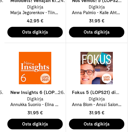
Molodets! Venäjän kielioppi ja harjoitukset digikirja 48 kk ONL
Nos vemos! 5 (LOPS21) digikirja 12 kk ONL
Digikirja
Digikirja
Marja Jegorenkov
Tiina Salomaa
Anna Palmio
Kalle Ahtola
Ki
42.95 €
31.95 €
New Insights 6 (LOPS21) digikirja 12 kk ONL
Fokus 5 (LOPS21) digikirja 12 kk ONL
Digikirja
Digikirja
Annukka Suonio
Elina Karapalo
Anna Blom
Mark Kilmer
Anssi Salonen
Paula Keltto
Ma
P
31.95 €
31.95 €