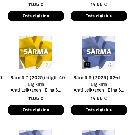
11.95 €
14.95 €
Särmä 7 (2025) digitehtävät 12 kk ONL
Särmä 6 (2025) S2-digitehtävät 48 kk ONL
Digikirja
Digikirja
Antti Leikkanen
Elina Suutari
Sari Kuohukoski
Antti Leikkanen
Tiina Stara
Elina Suutari
11.95 €
14.95 €