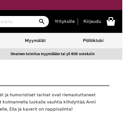
Hae
Yrityksille
Kirjaudu
Myymälät
Pöllöklubi
Ilmainen toimitus myymälään tai yli 60€ ostoksiin
ät ja humoristiset tarinat ovat riemastuttaneet
yt kolmannella luokalla vauhtia kiihdyttää Anni
e, Ella ja kaverit on nappivalinta!