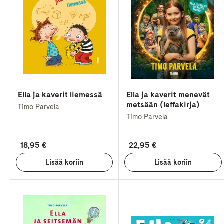
Ella ja kaverit liemessä
Ella ja kaverit menevät
metsään (leffakirja)
Timo Parvela
Timo Parvela
18,95 €
22,95 €