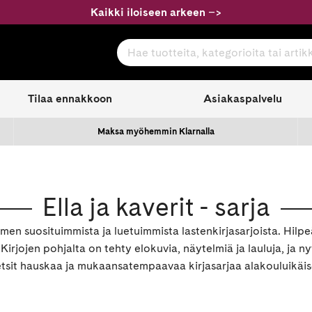
Kaikki iloiseen arkeen
–
>
Hae tuotteita, kategorioita tai artikkeleita
com
Tilaa ennakkoon
Asiakaspalvelu
Maksa myöhemmin Klarnalla
Ella ja kaverit - sarja
men suosituimmista ja luetuimmista lastenkirjasarjoista. Hilpe
irjojen pohjalta on tehty elokuvia, näytelmiä ja lauluja, ja n
sit hauskaa ja mukaansatempaavaa kirjasarjaa alakouluikäisell