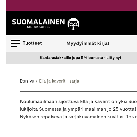
Siirry
sisältöön
Suomalainen.
Tuotteet
Myydyimmät kirjat
Kanta-asiakkaille jopa 5% bonusta - Liity nyt
Etusivu
Ella ja kaverit - sarja
Koulumaailmaan sijoittuva Ella ja kaverit on yksi Suo
lukijoita Suomessa ja ympäri maailman jo 25 vuotta! K
Nykäsen repäisevä ja sarjakuvamainen kuvitus. Jos et