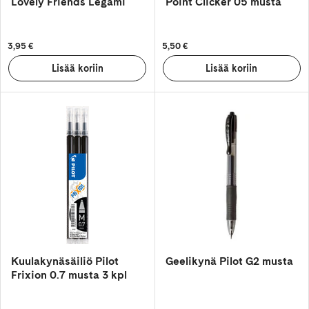
Lovely Friends Legami
Point Clicker 05 musta
3,95 €
5,50 €
Kuulakynäsäiliö Pilot
Geelikynä Pilot G2 musta
Frixion 0.7 musta 3 kpl