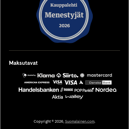
välilehteen
välilehteen
välilehteen
välilehteen
välilehteen
Maksutavat
MobilePay
Säästöpankki
Siirto
OP
Mastercard
Copyright © 2026,
Suomalainen.com
.