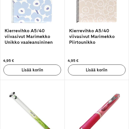
Kierrevihko A5/40
Kierrevihko A5/40
viivasivut Marimekko
viivasivut Marimekko
Unikko vaaleansininen
Piirtounikko
4,95 €
4,95 €