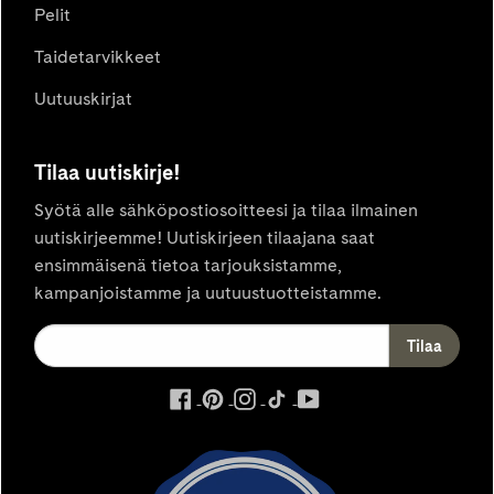
Pelit
Taidetarvikkeet
Uutuuskirjat
Tilaa uutiskirje!
Syötä alle sähköpostiosoitteesi ja tilaa ilmainen
uutiskirjeemme! Uutiskirjeen tilaajana saat
ensimmäisenä tietoa tarjouksistamme,
kampanjoistamme ja uutuustuotteistamme.
ulkoinen
ulkoinen
ulkoinen
ulkoinen
ulkoinen
palvelu,
palvelu,
palvelu,
palvelu,
palvelu,
avautuu
avautuu
avautuu
avautuu
avautuu
uuteen
uuteen
uuteen
uuteen
uuteen