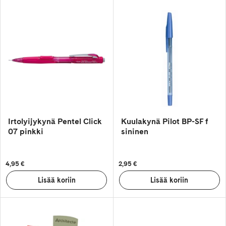
Irtolyijykynä Pentel Click
Kuulakynä Pilot BP-SF f
07 pinkki
sininen
4,95 €
2,95 €