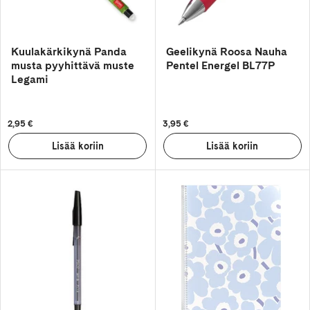
Kuulakärkikynä Panda
Geelikynä Roosa Nauha
musta pyyhittävä muste
Pentel Energel BL77P
Legami
2,95 €
3,95 €