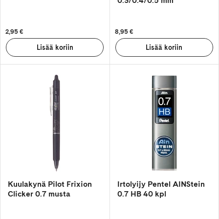
0.3/0.4/0.5 mm
2,95 €
8,95 €
Kuulakynä Pilot Frixion
Irtolyijy Pentel AINStein
Clicker 0.7 musta
0.7 HB 40 kpl