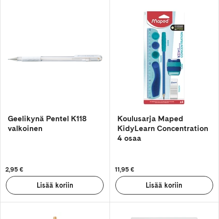
Geelikynä Pentel K118
Koulusarja Maped
valkoinen
KidyLearn Concentration
4 osaa
2,95 €
11,95 €