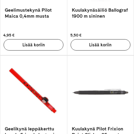
Geelimustekynä Pilot
Kuulakynäsäiliö Ballograf
Maica 0,4mm musta
1900 m sininen
4,95 €
5,50 €
Geelikynä leppäkerttu
Kuulakynä Pilot Frixion