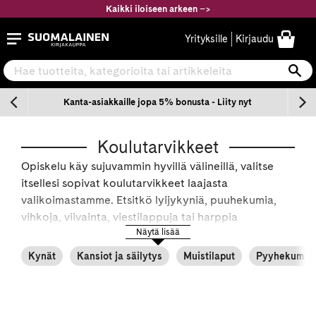
Siirry
Kaikki iloiseen arkeen
–
>
sisältöön
Suomalainen.com
Yrityksille
Kirjaudu
Hae tuotteita, kategorioita tai artikkeleita
Ha
n
Kanta-asiakkaille jopa 5% bonusta - Liity nyt
Koulutarvikkeet
Opiskelu käy sujuvammin hyvillä välineillä, valitse
itsellesi sopivat koulutarvikkeet laajasta
valikoimastamme. Etsitkö lyijykyniä, puuhekumia,
vihkoja, viivainta, viestilappuja tai harppia
koululaiselle? Suomalaisesta Kirjakaupasta löydät
Näytä lisää
laadukkaat koulutarvikkeet kaikenlaisiin tarpeisiin.
Kynät
Kansiot ja säilytys
Muistilaput
Pyyhekumit, v