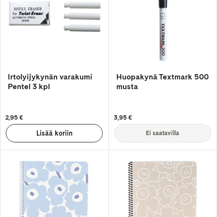
Irtolyijykynän varakumi
Huopakynä Textmark 500
Pentel 3 kpl
musta
2,95 €
3,95 €
Ei saatavilla