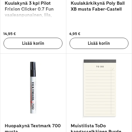
Kuulakynä 3 kpl Pilot
Kuulakärkikynä Poly Ball
Frixion Clicker 0.7 Fun
XB musta Faber-Castell
vaaleanpunainen, lila,
vaaleansininen
14,95 €
4,95 €
Huopakynä Textmark 700
Muistilista ToDo
musta
kangasselkäinen Burde