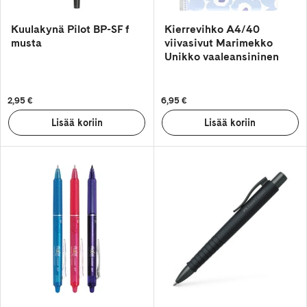
Kuulakynä Pilot BP-SF f
Kierrevihko A4/40
musta
viivasivut Marimekko
Unikko vaaleansininen
2,95 €
6,95 €