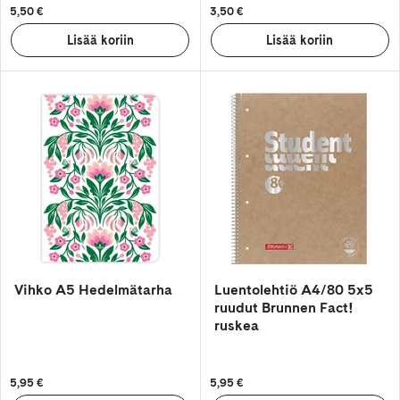
5,50 €
3,50 €
Vihko A5 Hedelmätarha
Luentolehtiö A4/80 5x5
ruudut Brunnen Fact!
ruskea
5,95 €
5,95 €