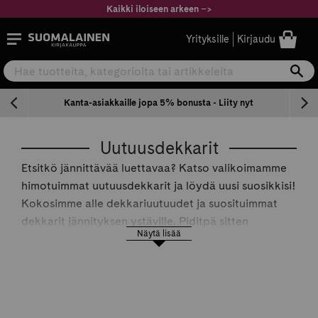
Siirry
Kaikki iloiseen arkeen
–
>
sisältöön
Suomalainen.com
Yrityksille
Kirjaudu
Hae tuotteita, kategorioita tai artikkeleita
Ha
n
Kanta-asiakkaille jopa 5% bonusta - Liity nyt
Uutuusdekkarit
Etsitkö jännittävää luettavaa? Katso valikoimamme
himotuimmat uutuusdekkarit ja löydä uusi suosikkisi!
Kokosimme alle dekkariuutuudet ja suosituimmat
dekkarit jännityksen ystäville. Piditpä sitten
Näytä lisää
psykologisesta jännityksestä, rikosromaanista,
Pohjoismaisista dekkarikirjailijoista tai verta
tihkuvasta tarinasta - tästä valikoimasta kylmiä
väreitä ja kylmänhikeä löytyy takuuvarmasti. Valitse
uusi dekkari itsellesi luettavaksi tai anna jännittävää