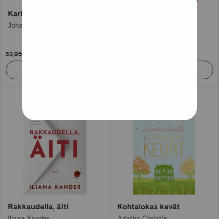
Karhunkaatajat
Murha Lochinverissä
Johanna Holmström
Paula Hotti
32,95 €
31,95 €
Rakkaudella, äiti
Kohtalokas kevät
Iliana Xander
Agatha Christie