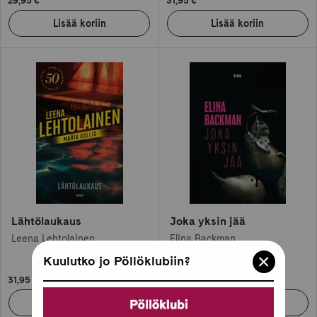
29,95 €
31,95 €
Lähtölaukaus
Joka yksin jää
Leena Lehtolainen
Elina Backman
Kuulutko jo Pöllöklubiin?
31,95 €
31,95 €