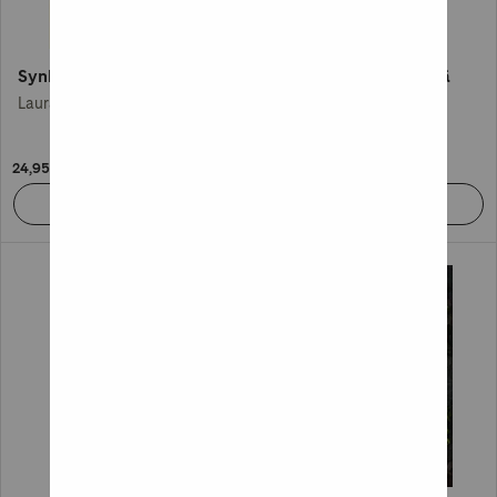
Synkeä juhannus
Toiset 20 yötöntä yötä
Laura Arikka
Elina Backman (+19)
24,95 €
24,95 €