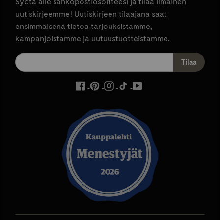
Syötä alle sähköpostiosoitteesi ja tilaa ilmainen
uutiskirjeemme! Uutiskirjeen tilaajana saat
ensimmäisenä tietoa tarjouksistamme,
kampanjoistamme ja uutuustuotteistamme.
ulkoinen
ulkoinen
ulkoinen
ulkoinen
ulkoinen
palvelu,
palvelu,
palvelu,
palvelu,
palvelu,
avautuu
avautuu
avautuu
avautuu
avautuu
uuteen
uuteen
uuteen
uuteen
uuteen
välilehteen
välilehteen
välilehteen
välilehteen
välilehteen