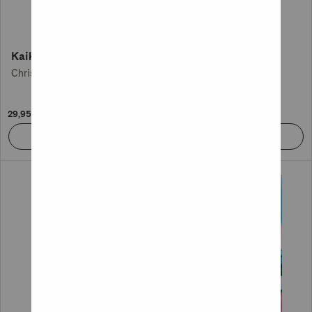
Kaikki pimeän värit
Verkko
Chris Whitaker
Lilja Sigurdardóttir
29,95 €
29,95 €