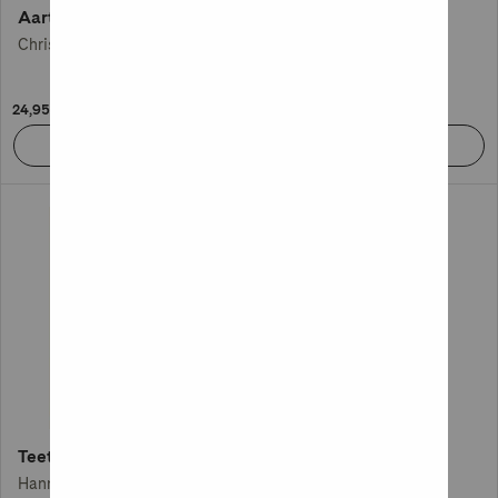
Aarteista arvokkain
Sateenvarjomies
Christoffer Holst
Reijo Mäki
24,95 €
31,95 €
Teetä ja teräaseita
Suljettu kansio
Hanni Maula
Tuomas Niskakangas