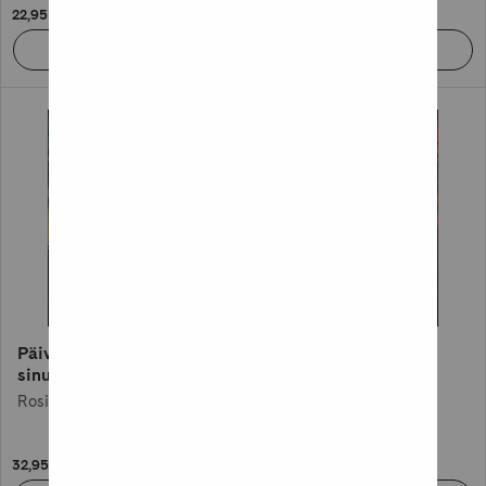
22,95 €
32,95 €
Päivän verran ikuisesti
Tuonela
sinun
Lina Bengtsdotter
Rosie Walsh
32,95 €
32,95 €