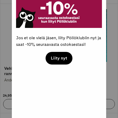
Jos et ole vielä jäsen, liity Pöllöklubiin nyt ja
saat -10% seuraavasta ostoksestasi!
Liity nyt
Vehkeilyä Amalfin
Huvijahti
rannikolla
Lucy Clarke
Anders de la Motte (+1)
24,95 €
31,95 €
Pöllöklubin kultatason etu