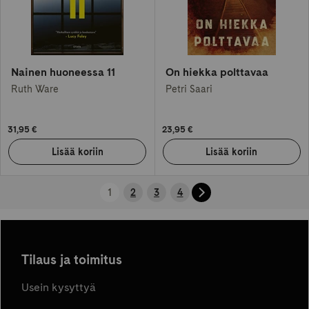
Nainen huoneessa 11
On hiekka polttavaa
Ruth Ware
Petri Saari
31,95 €
23,95 €
1
2
3
4
Tilaus ja toimitus
Usein kysyttyä