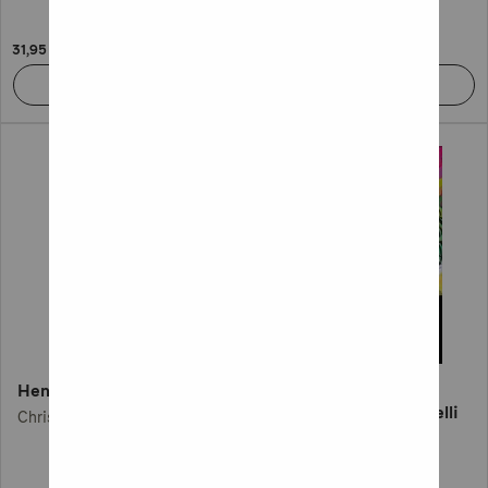
31,95 €
31,95 €
Henna Björk: Valkyria
Valitettavien
vastoinkäymisten hotelli
Christian Rönnbacka
Alexander McCall Smith