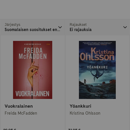
lukemista lahjaksi ystävälle tai läheiselle. Uudet
dekkarit ja jännityskirjat löydät Suomalaisesta
Kirjakaupasta.
Järjestys
Rajaukset
Suomalaisen suositukset ensin
Ei rajauksia
Vuokralainen
Yöankkuri
Freida McFadden
Kristina Ohlsson