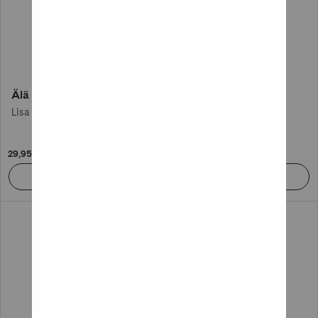
Älä päästä häntä sisään
Hyvä Debbie
Lisa Jewell
Freida McFadden
29,95 €
29,95 €