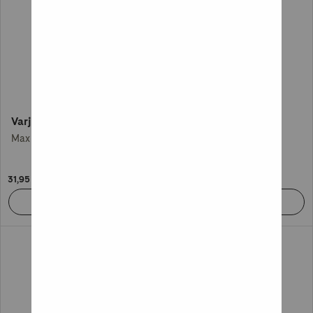
Varjeltu
Kissa ja hiiri
Max Seeck
Chris Carter
31,95 €
32,95 €