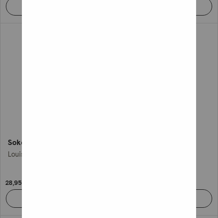
Sokeiden valtakunta
Rumankaunis
Louise Penny
Alice Feeney
28,95 €
22,95 €