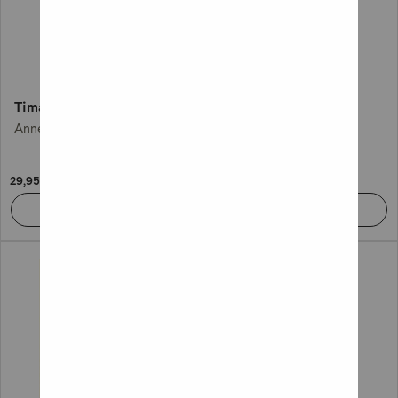
Timantteja ja ruostetta
Rakkaat tytöt
Anne Holt
Sally Hepworth
29,95 €
28,95 €