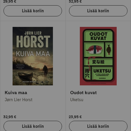
29,95 €
32,95 €
Kuiva maa
Oudot kuvat
Jørn Lier Horst
Uketsu
32,95 €
23,95 €