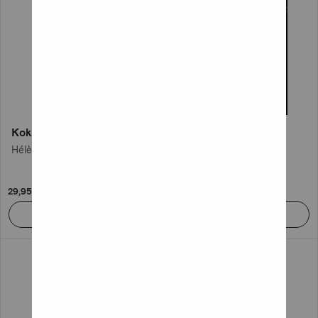
Kokelas
Särkyneet enkelit
Hélène Gullberg
Karin Slaughter
29,95 €
33,95 €