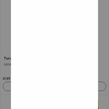
Turvapaikka
Sydänveri
Lena Sundström (+1)
Anna Harju
21,95 €
29,95 €