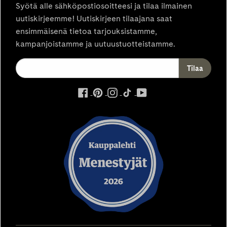
Syötä alle sähköpostiosoitteesi ja tilaa ilmainen
uutiskirjeemme! Uutiskirjeen tilaajana saat
ensimmäisenä tietoa tarjouksistamme,
kampanjoistamme ja uutuustuotteistamme.
ulkoinen
ulkoinen
ulkoinen
ulkoinen
ulkoinen
palvelu,
palvelu,
palvelu,
palvelu,
palvelu,
avautuu
avautuu
avautuu
avautuu
avautuu
uuteen
uuteen
uuteen
uuteen
uuteen
välilehteen
välilehteen
välilehteen
välilehteen
välilehteen