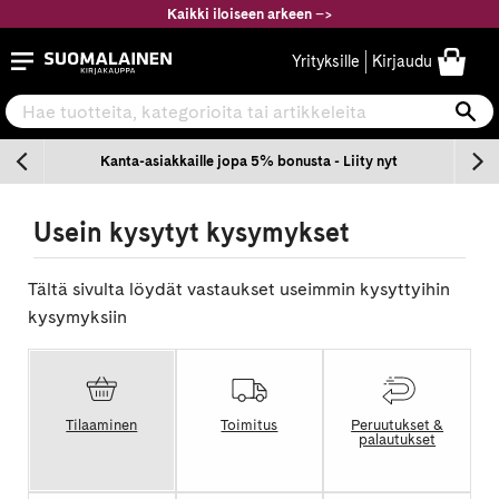
Siirry
Kaikki iloiseen arkeen
–
>
sisältöön
Suomalainen.com
Yrityksille
Kirjaudu
Hae tuotteita, kategorioita tai artikkeleita
Ha
n
Kanta-asiakkaille jopa 5% bonusta - Liity nyt
Usein kysytyt kysymykset
Tältä sivulta löydät vastaukset useimmin kysyttyihin
kysymyksiin
Tilaaminen
Toimitus
Peruutukset &
palautukset