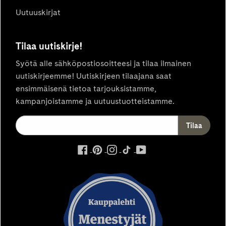
Uutuuskirjat
Tilaa uutiskirje!
Syötä alle sähköpostiosoitteesi ja tilaa ilmainen
uutiskirjeemme! Uutiskirjeen tilaajana saat
ensimmäisenä tietoa tarjouksistamme,
kampanjoistamme ja uutuustuotteistamme.
ulkoinen
ulkoinen
ulkoinen
ulkoinen
ulkoinen
palvelu,
palvelu,
palvelu,
palvelu,
palvelu,
avautuu
avautuu
avautuu
avautuu
avautuu
uuteen
uuteen
uuteen
uuteen
uuteen
välilehteen
välilehteen
välilehteen
välilehteen
välilehteen