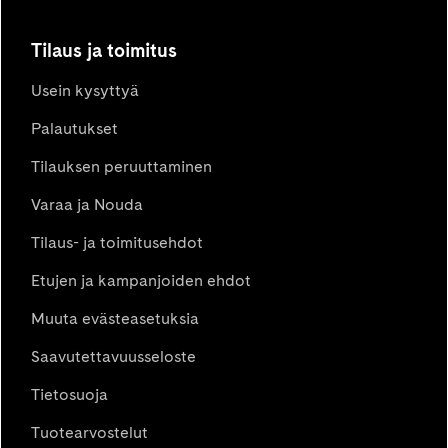
koko lukuvuoden ajan. Lue, miksi
lukuvuosikalenteri kannattaa
hankkia.
Tilaus ja toimitus
Usein kysyttyä
Palautukset
Tilauksen peruuttaminen
Varaa ja Nouda
Tilaus- ja toimitusehdot
Etujen ja kampanjoiden ehdot
Muuta evästeasetuksia
Saavutettavuusseloste
Tietosuoja
Tuotearvostelut