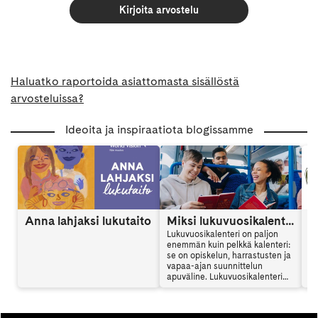
Kirjoita arvostelu
Haluatko raportoida asiattomasta sisällöstä
arvosteluissa?
Ideoita ja inspiraatiota blogissamme
Anna lahjaksi lukutaito
Miksi lukuvuosikalenteri kannattaa hankkia? Opiskelijan apuväline arjenhallintaan
Lukuvuosikalenteri on paljon
enemmän kuin pelkkä kalenteri:
se on opiskelun, harrastusten ja
vapaa-ajan suunnittelun
apuväline. Lukuvuosikalenteri
auttaa hallitsemaan arkea,
vähentämään stressiä ja
seuraamaan omia tavoitteita