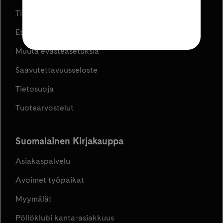
Tilaus- ja toimitusehdot
Etujen ja kampanjoiden ehdot
Muuta evästeasetuksia
Saavutettavuusseloste
Tietosuoja
Tuotearvostelut
Suomalainen Kirjakauppa
Asiakaspalvelu
Avoimet työpaikat
Myymälät
Pöllöklubi kanta-asiakkuus