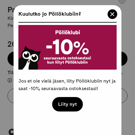
Palo
Kuulutko jo Pöllöklubiin?
Kirjailija:
Ilona Tomi
Pehmeäkantinen, suomi
26,95 €
Lisää koriin
Tilaustuote, lähtee kuljetukseen 10-25 arkipäivässä.
Jos et ole vielä jäsen, liity Pöllöklubiin nyt ja
saat -10% seuraavasta ostoksestasi!
Varaa myymälästä
Liity nyt
Tarkista myymäläsaatavuus