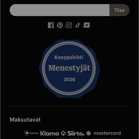
ulkoinen
ulkoinen
ulkoinen
ulkoinen
ulkoinen
palvelu,
palvelu,
palvelu,
palvelu,
palvelu,
avautuu
avautuu
avautuu
avautuu
avautuu
uuteen
uuteen
uuteen
uuteen
uuteen
välilehteen
välilehteen
välilehteen
välilehteen
välilehteen
Maksutavat