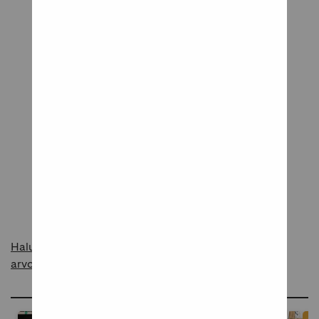
Tuotearvostelut
Tuote odottaa ensimmäistä arvostelua
Kerro meille mielipiteesi tuotteesta!
Kirjoita arvostelu
Haluatko raportoida asiattomasta sisällöstä
arvosteluissa?
Ideoita ja inspiraatiota blogissamme