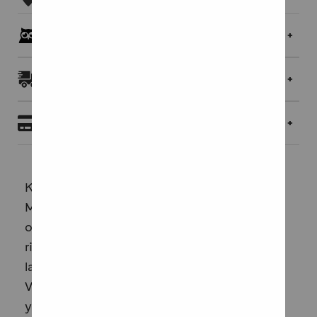
Pöllöklubilaisille jopa 5 % bonusta
Toimitukset ja palautukset
Maksaminen
Kaksi naista, kaksi tietä. Opettaja ja oppilas.
Mutta kumpi lopulta opettaa kumpaa?Saara
on nuori, idealistinen opettaja. Hänen
rinnallaan kasvaa kovien
lapsuudenkokemusten muokkaama Vilma.
Vilman ajautuu pahoihin vaikeuksiin riittääkö
yksi kannustava ihmissuhde lapsuudessa