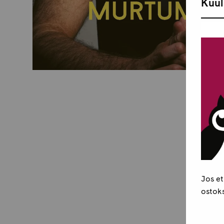
Kuul
Jos et
ostoks