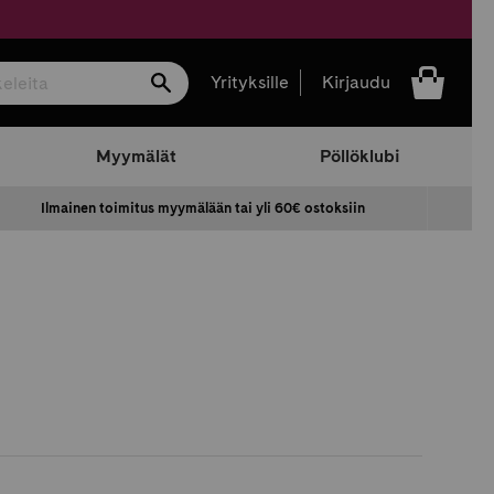
Hae
Yrityksille
Kirjaudu
Myymälät
Pöllöklubi
Ilmainen toimitus myymälään tai yli 60€ ostoksiin