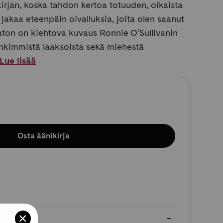
kirjan, koska tahdon kertoa totuuden, oikaista
 jakaa eteenpäin oivalluksia, joita olen saanut
aton on kiehtova kuvaus Ronnie O’Sullivanin
ynkimmistä laaksoista sekä miehestä
Lue lisää
Osta äänikirja