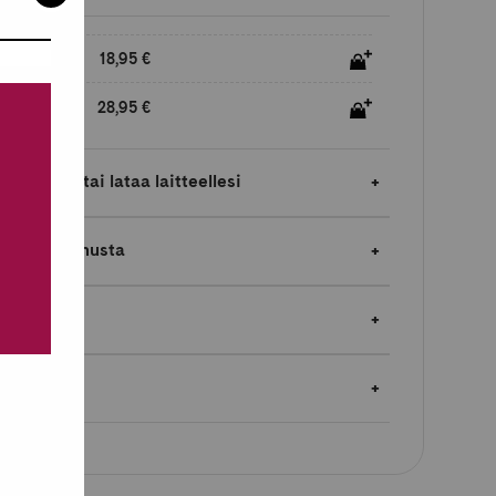
18,95 €
28,95 €
laimessa tai lataa laitteellesi
jopa 5 % bonusta
en