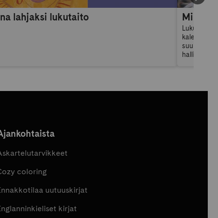
na lahjaksi lukutaito
Lukuvuosik
kalenteri: 
suunnittelu
hallitsema
omia tavoit
lukuvuosika
Ajankohtaista
Askartelutarvikkeet
Cozy coloring
Ennakkotilaa uutuuskirjat
nglanninkieliset kirjat