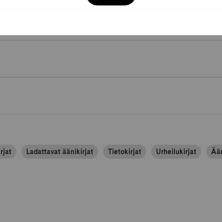
rjat
Ladattavat äänikirjat
Tietokirjat
Urheilukirjat
Ään