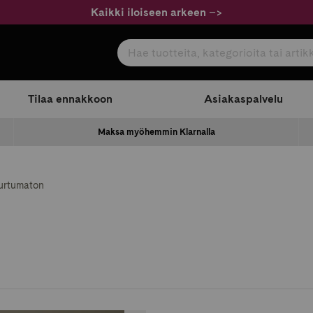
Kaikki iloiseen arkeen
–
>
Hae tuotteita, kategorioita tai artikkeleita
com
Tilaa ennakkoon
Asiakaspalvelu
Maksa myöhemmin Klarnalla
urtumaton