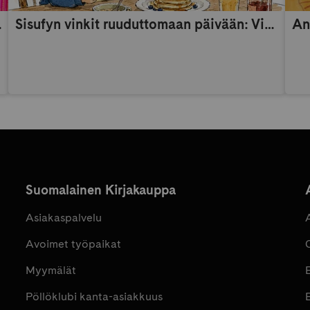
someaikana
Sisufyn vinkit ruuduttomaan päivään: Vinkki 9
An
Suomalainen Kirjakauppa
Asiakaspalvelu
Avoimet työpaikat
Myymälät
Pöllöklubi kanta-asiakkuus
E