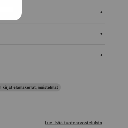
ikirjat elämäkerrat, muistelmat
Lue lisää tuotearvosteluista