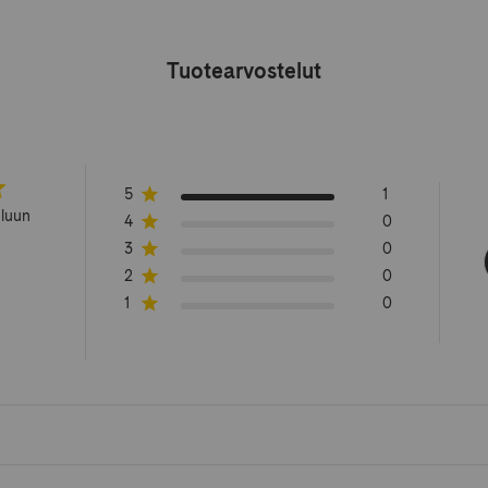
Tuotearvostelut
5
1
eluun
4
0
3
0
2
0
1
0