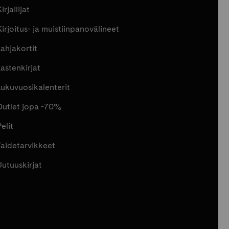
irjailijat
Kirjoitus- ja muistiinpanovälineet
Lahjakortit
Lastenkirjat
Lukuvuosikalenterit
Outlet jopa -70%
elit
Taidetarvikkeet
Uutuuskirjat