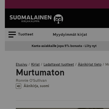
Siirry
sisältöön
Suomalainen.
Tuotteet
Myydyimmät kirjat
Kanta-asiakkaille jopa 5% bonusta - Liity nyt
Etusivu
Kirjat
Ladattavat tuotteet
Äänikirjat tieto
M
Murtumaton
Ronnie O'Sullivan
Äänikirja, suomi