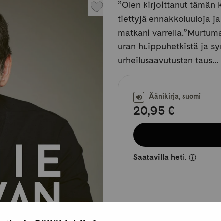
”Olen kirjoittanut tämän 
tiettyjä ennakkoluuloja ja
matkani varrella.”Murtum
uran huippuhetkistä ja s
urheilusaavutusten taus...
Äänikirja, suomi
20,95 €
Saatavilla heti.
Saatavilla myös