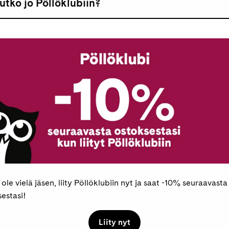
utko jo Pöllöklubiin?
E-kirja
Kovakantinen
Lue linkin kautta se
Pöllöklubilaisille 
Maksaminen
Tutustu tuotteese
 ole vielä jäsen, liity Pöllöklubiin nyt ja saat -10% seuraavasta
estasi!
Liity nyt