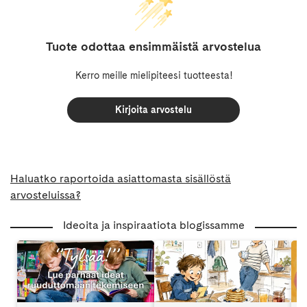
Tuote odottaa ensimmäistä arvostelua
Kerro meille mielipiteesi tuotteesta!
Kirjoita arvostelu
Haluatko raportoida asiattomasta sisällöstä
arvosteluissa?
Ideoita ja inspiraatiota blogissamme