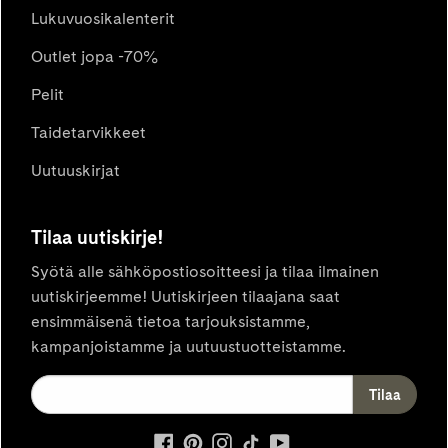
Lukuvuosikalenterit
Outlet jopa -70%
Pelit
Taidetarvikkeet
Uutuuskirjat
Tilaa uutiskirje!
Syötä alle sähköpostiosoitteesi ja tilaa ilmainen
uutiskirjeemme! Uutiskirjeen tilaajana saat
ensimmäisenä tietoa tarjouksistamme,
kampanjoistamme ja uutuustuotteistamme.
ulkoinen
ulkoinen
ulkoinen
ulkoinen
ulkoinen