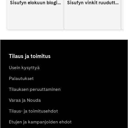
Sisufyn elokuun blogi: Näin vahvistat lapsen itsetuntoa someaikana
Sisufyn vinkit ruuduttomaan päivään: Vinkki 9
A
Tilaus ja toimitus
Usein kysyttyä
Palautukset
Tilauksen peruuttaminen
Varaa ja Nouda
Tilaus- ja toimitusehdot
Etujen ja kampanjoiden ehdot