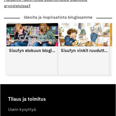
arvosteluissa?
Ideoita ja inspiraatiota blogissamme
Sisufyn elokuun blogi: Näin vahvistat lapsen itsetuntoa someaikana
Sisufyn vinkit ruuduttomaan päivään: Vinkki 9
A
Tilaus ja toimitus
Usein kysyttyä