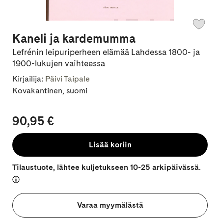
Kaneli ja kardemumma
Lefrénin leipuriperheen elämää Lahdessa 1800- ja
1900-lukujen vaihteessa
Kirjailija:
Päivi Taipale
Kovakantinen, suomi
90,95 €
Lisää koriin
Tilaustuote, lähtee kuljetukseen 10-25 arkipäivässä.
Varaa myymälästä