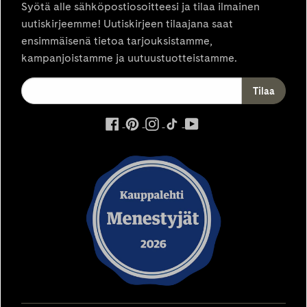
Syötä alle sähköpostiosoitteesi ja tilaa ilmainen
uutiskirjeemme! Uutiskirjeen tilaajana saat
ensimmäisenä tietoa tarjouksistamme,
kampanjoistamme ja uutuustuotteistamme.
ulkoinen
ulkoinen
ulkoinen
ulkoinen
ulkoinen
palvelu,
palvelu,
palvelu,
palvelu,
palvelu,
avautuu
avautuu
avautuu
avautuu
avautuu
uuteen
uuteen
uuteen
uuteen
uuteen
välilehteen
välilehteen
välilehteen
välilehteen
välilehteen