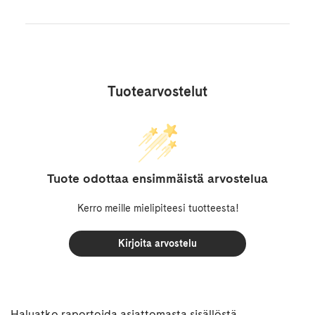
Tuotearvostelut
Tuote odottaa ensimmäistä arvostelua
Kerro meille mielipiteesi tuotteesta!
Kirjoita arvostelu
Haluatko raportoida asiattomasta sisällöstä