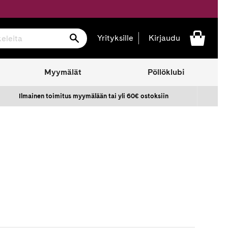
Hae
Yrityksille
Kirjaudu
Myymälät
Pöllöklubi
Ilmainen toimitus myymälään tai yli 60€ ostoksiin