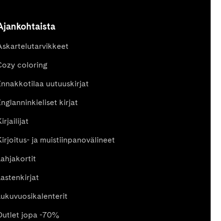
Ajankohtaista
Askartelutarvikkeet
Cozy coloring
Ennakkotilaa uutuuskirjat
nglanninkieliset kirjat
irjailijat
Kirjoitus- ja muistiinpanovälineet
Lahjakortit
Lastenkirjat
Lukuvuosikalenterit
Outlet jopa -70%