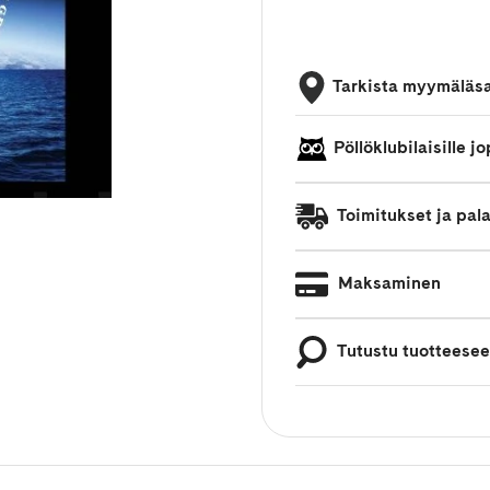
Tarkista myymäläs
Pöllöklubilaisille 
Toimitukset ja pal
Maksaminen
Tutustu tuotteese