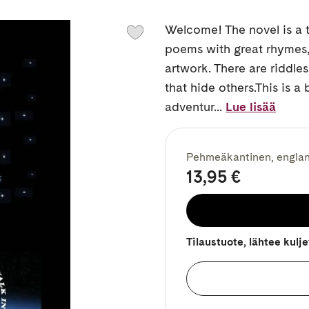
Welcome! The novel is a ta
poems with great rhymes, 
artwork. There are riddle
that hide others.This is a 
adventur...
Lue lisää
Pehmeäkantinen, englan
13,95 €
Tilaustuote, lähtee kulj