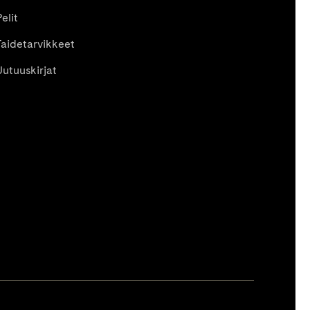
elit
Taidetarvikkeet
Uutuuskirjat