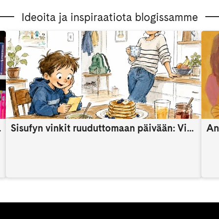
Ideoita ja inspiraatiota blogissamme
someaikana
Sisufyn vinkit ruuduttomaan päivään: Vinkki 9
An