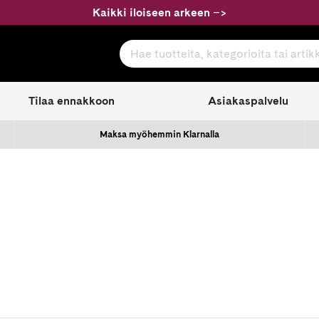
Kaikki iloiseen arkeen
–
>
Hae tuotteita, kategorioita tai artikkeleita
com
Tilaa ennakkoon
Asiakaspalvelu
Maksa myöhemmin Klarnalla