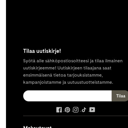
Tilaa uutiskirje!
Syötä alle sähköpostiosoitteesi ja tilaa ilmainen
uutiskirjeemme! Uutiskirjeen tilaajana saat
ensimmäisenä tietoa tarjouksistamme,
kampanjoistamme ja uutuustuotteistamme.
ulkoinen
ulkoinen
ulkoinen
ulkoinen
ulkoinen
palvelu,
palvelu,
palvelu,
palvelu,
palvelu,
avautuu
avautuu
avautuu
avautuu
avautuu