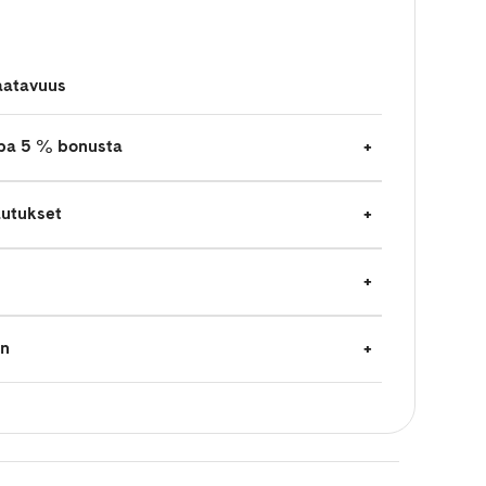
aatavuus
jopa 5 % bonusta
autukset
en