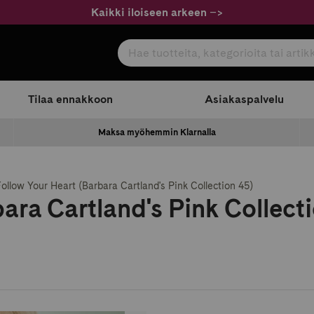
Kaikki iloiseen arkeen
–
>
Hae tuotteita, kategorioita tai artikkeleita
com
Tilaa ennakkoon
Asiakaspalvelu
Maksa myöhemmin Klarnalla
Follow Your Heart (Barbara Cartland's Pink Collection 45)
ara Cartland's Pink Collect