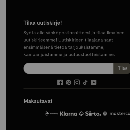
Tilaa uutiskirje!
Syötä alle sähköpostiosoitteesi ja tilaa ilmainen
uutiskirjeemme! Uutiskirjeen tilaajana saat
ensimmäisenä tietoa tarjouksistamme,
kampanjoistamme ja uutuustuotteistamme.
ulkoinen
ulkoinen
ulkoinen
ulkoinen
ulkoinen
palvelu,
palvelu,
palvelu,
palvelu,
palvelu,
avautuu
avautuu
avautuu
avautuu
avautuu
Maksutavat
uuteen
uuteen
uuteen
uuteen
uuteen
välilehteen
välilehteen
välilehteen
välilehteen
välilehteen