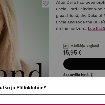
After Della had been orph
uncle, Lord Lainden,who r
great friend, the Duke of
uncle and rode the Duke’s
on the horizon...
Lue lisää
Äänikirja, englanti
15,95 €
Saatavilla heti.
utko jo Pöllöklubiin?
Lue linkin kautta se