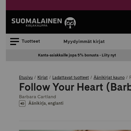
Siirry
sisältöön
Suomalainen.
Tuotteet
Myydyimmät kirjat
Kanta-asiakkaille jopa 5% bonusta - Liity nyt
Etusivu
Kirjat
Ladattavat tuotteet
Äänikirjat kauno
Follow Your Heart (Barb
Barbara Cartland
Äänikirja, englanti