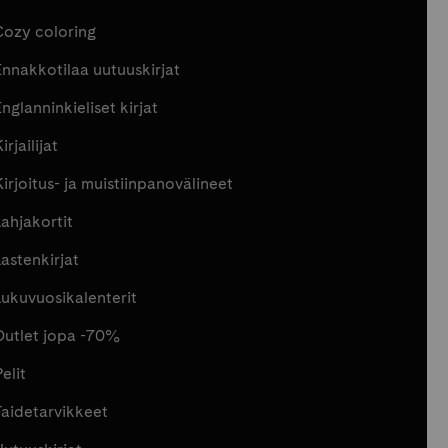
Cozy coloring
Ennakkotilaa uutuuskirjat
nglanninkieliset kirjat
irjailijat
Kirjoitus- ja muistiinpanovälineet
Lahjakortit
Lastenkirjat
Lukuvuosikalenterit
Outlet jopa -70%
elit
Taidetarvikkeet