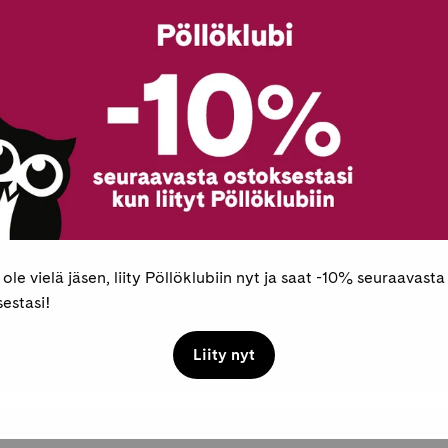
Pöllöklubilaisille 
Maksaminen
Tutustu tuotteese
 ole vielä jäsen, liity Pöllöklubiin nyt ja saat -10% seuraavasta
estasi!
Liity nyt