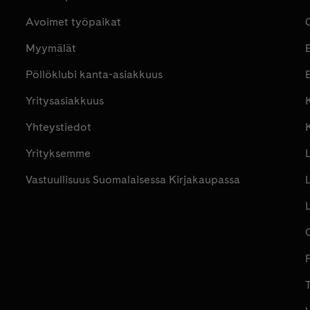
Avoimet työpaikat
Myymälät
Pöllöklubi kanta-asiakkuus
E
Yritysasiakkuus
K
Yhteystiedot
Yrityksemme
Vastuullisuus Suomalaisessa Kirjakaupassa
P