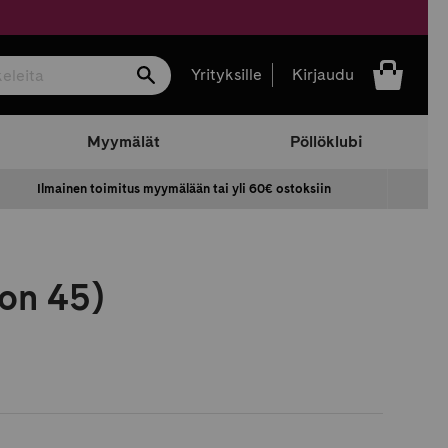
Hae
Yrityksille
Kirjaudu
Myymälät
Pöllöklubi
Ilmainen toimitus myymälään tai yli 60€ ostoksiin
ion 45)