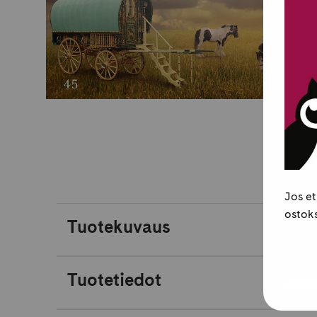
Jos et
ostoks
Tuotekuvaus
Tuotetiedot