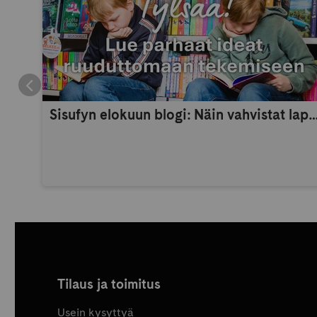
Sisufyn elokuun blogi: Näin vahvistat lapsen itsetuntoa 
Tilaus ja toimitus
Usein kysyttyä