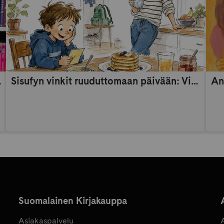
someaikana
Sisufyn vinkit ruuduttomaan päivään: Vinkki 9
An
Suomalainen Kirjakauppa
Asiakaspalvelu