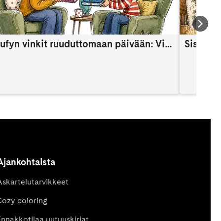
Sisufyn vinkit ruuduttomaan päivään: Vinkki 8
Ajankohtaista
Askartelutarvikkeet
Cozy coloring
Ennakkotilaa uutuuskirjat