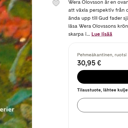
Wera Olovsson är en ovanl
att växla perspektiv från
ända upp till Gud fader sjä
läsa Wera Olovssons krönik
skarpa i...
Lue lisää
Pehmeäkantinen, ruotsi
30,95 €
Tilaustuote, lähtee kulj