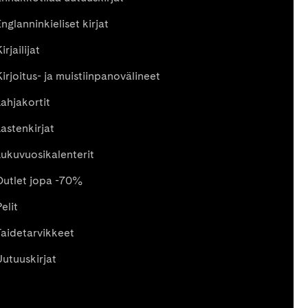
nglanninkieliset kirjat
irjailijat
Kirjoitus- ja muistiinpanovälineet
Lahjakortit
Lastenkirjat
Lukuvuosikalenterit
Outlet jopa -70%
elit
Taidetarvikkeet
Uutuuskirjat