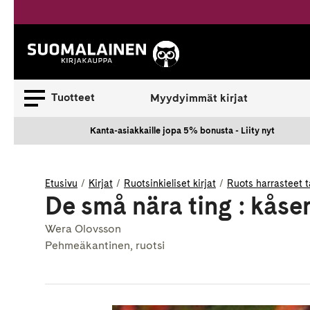
Siirry
sisältöön
Suomalainen.
Tuotteet
Myydyimmät kirjat
Kanta-asiakkaille jopa 5% bonusta - Liity nyt
Etusivu
Kirjat
Ruotsinkieliset kirjat
Ruots harrasteet t
De små nära ting : kåser
Wera Olovsson
Pehmeäkantinen, ruotsi