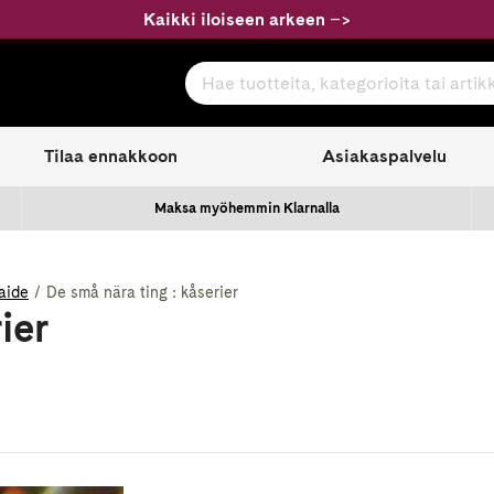
Kaikki iloiseen arkeen
–
>
Hae tuotteita, kategorioita tai artikkeleita
com
Tilaa ennakkoon
Asiakaspalvelu
Maksa myöhemmin Klarnalla
aide
De små nära ting : kåserier
ier