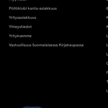
Pöllöklubi kanta-asiakkuus
E
Yritysasiakkuus
K
Yhteystiedot
Yrityksemme
Vastuullisuus Suomalaisessa Kirjakaupassa
P