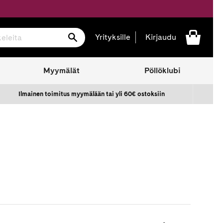
Hae
Yrityksille
Kirjaudu
Myymälät
Pöllöklubi
Ilmainen toimitus myymälään tai yli 60€ ostoksiin