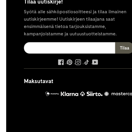
Tilaa uutiskirje!
Syötä alle sähköpostiosoitteesi ja tilaa ilmainen
uutiskirjeemme! Uutiskirjeen tilaajana saat
ensimmäisenä tietoa tarjouksistamme,
kampanjoistamme ja uutuustuotteistamme.
ulkoinen
ulkoinen
ulkoinen
ulkoinen
ulkoinen
palvelu,
palvelu,
palvelu,
palvelu,
palvelu,
avautuu
avautuu
avautuu
avautuu
avautuu
Maksutavat
uuteen
uuteen
uuteen
uuteen
uuteen
välilehteen
välilehteen
välilehteen
välilehteen
välilehteen