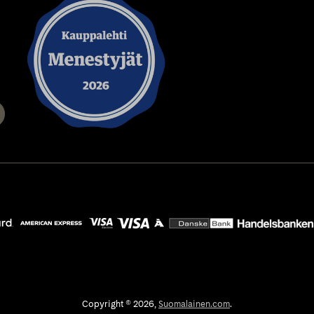
MobilePay
Säästöpankki
Siirto
OP
Mastercard
Copyright © 2026,
Suomalainen.com
.