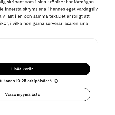
ig skribent som i sina krönikor har förmågan
 de innersta skrymslena i hennes eget vardagsliv
lv  allt i en och samma text.Det är roligt att
or, i vilka hon gärna serverar läsaren sina
Lisää koriin
etukseen 10-25 arkipäivässä.
Varaa myymälästä