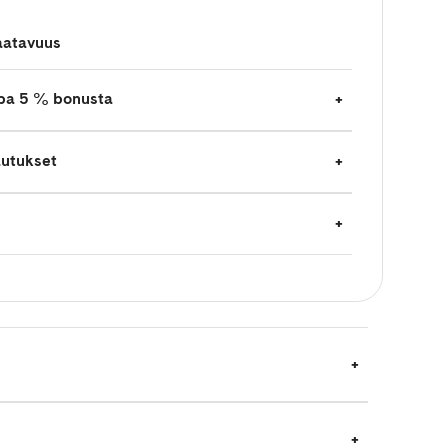
aatavuus
jopa 5 % bonusta
autukset