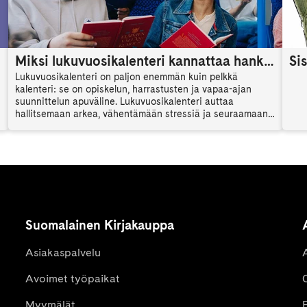
Miksi lukuvuosikalenteri kannattaa hankkia? Opiskelijan apuväline arjenhallintaan
Lukuvuosikalenteri on paljon enemmän kuin pelkkä
kalenteri: se on opiskelun, harrastusten ja vapaa-ajan
suunnittelun apuväline. Lukuvuosikalenteri auttaa
hallitsemaan arkea, vähentämään stressiä ja seuraamaan
omia tavoitteita koko lukuvuoden ajan. Lue, miksi
lukuvuosikalenteri kannattaa hankkia.
Suomalainen Kirjakauppa
Asiakaspalvelu
Avoimet työpaikat
Myymälät