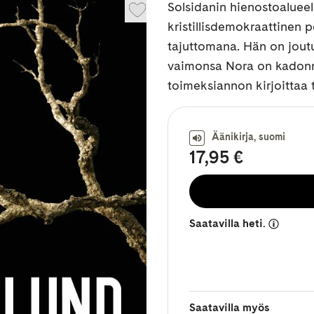
Solsidanin hienostoalueel
kristillisdemokraattinen 
tajuttomana. Hän on joutu
vaimonsa Nora on kadonnu
toimeksiannon kirjoittaa 
Äänikirja, suomi
17,95 €
Saatavilla heti.
Saatavilla myös