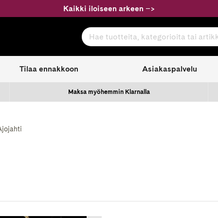
Kaikki iloiseen arkeen
–
>
Hae tuotteita, kategorioita tai artikkeleita
com
Tilaa ennakkoon
Asiakaspalvelu
Maksa myöhemmin Klarnalla
Ajojahti