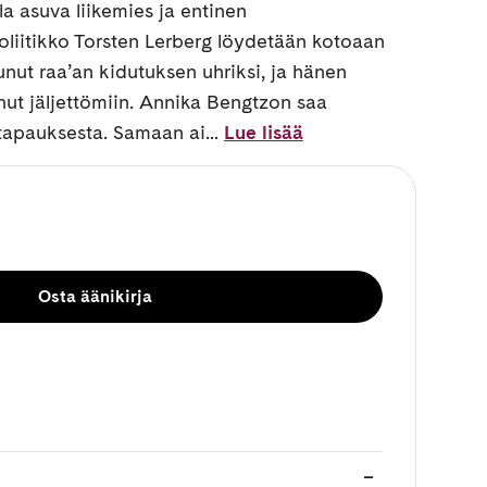
la asuva liikemies ja entinen
poliitikko Torsten Lerberg löydetään kotoaan
nut raa’an kidutuksen uhriksi, ja hänen
t jäljettömiin. Annika Bengtzon saa
tapauksesta. Samaan ai...
Lue lisää
Osta äänikirja