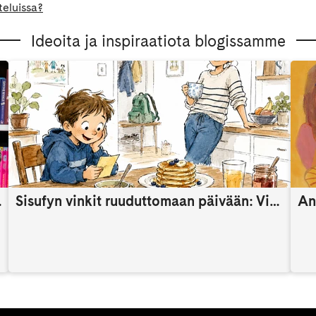
teluissa?
Ideoita ja inspiraatiota blogissamme
someaikana
Sisufyn vinkit ruuduttomaan päivään: Vinkki 9
An