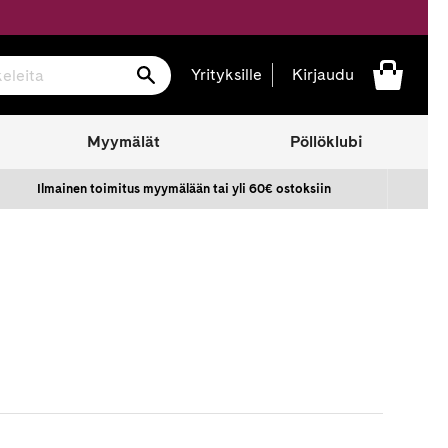
Hae
Yrityksille
Kirjaudu
Myymälät
Pöllöklubi
Ilmainen toimitus myymälään tai yli 60€ ostoksiin