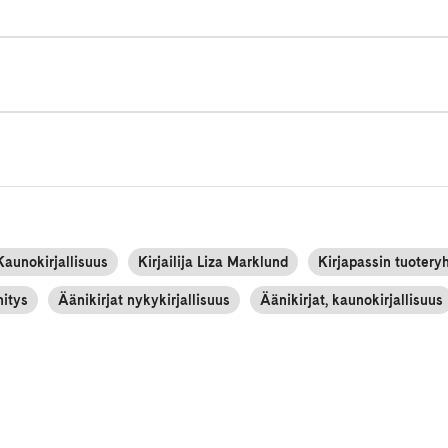
Kaunokirjallisuus
Kirjailija Liza Marklund
Kirjapassin tuotery
nitys
Äänikirjat nykykirjallisuus
Äänikirjat, kaunokirjallisuus