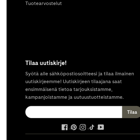
Tuotearvostelut
Tilaa uutiskirje!
Syötä alle sähköpostiosoitteesi ja tilaa ilmainen
uutiskirjeemme! Uutiskirjeen tilaajana saat
ensimmäisenä tietoa tarjouksistamme,
kampanjoistamme ja uutuustuotteistamme.
ulkoinen
ulkoinen
ulkoinen
ulkoinen
ulkoinen
palvelu,
palvelu,
palvelu,
palvelu,
palvelu,