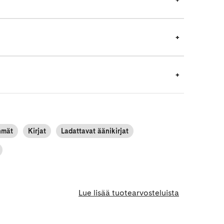
hmät
Kirjat
Ladattavat äänikirjat
Lue lisää tuotearvosteluista