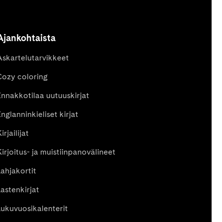
Ajankohtaista
Askartelutarvikkeet
Cozy coloring
Ennakkotilaa uutuuskirjat
nglanninkieliset kirjat
irjailijat
Kirjoitus- ja muistiinpanovälineet
Lahjakortit
Lastenkirjat
Lukuvuosikalenterit