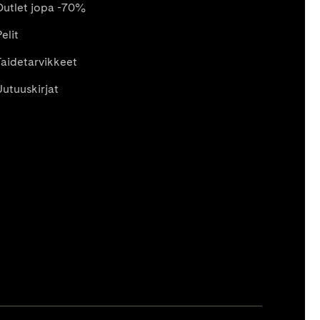
Outlet jopa -70%
elit
Taidetarvikkeet
Uutuuskirjat