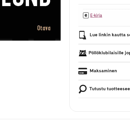
E-kirja
Lue linkin kautta se
Pöllöklubilaisille 
Maksaminen
Tutustu tuotteese