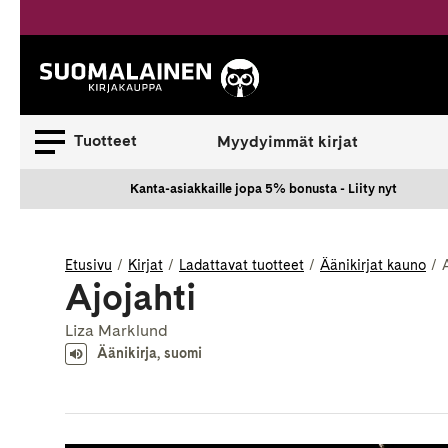
Siirry
sisältöön
Suomalainen.
Tuotteet
Myydyimmät kirjat
Kanta-asiakkaille jopa 5% bonusta - Liity nyt
Etusivu
Kirjat
Ladattavat tuotteet
Äänikirjat kauno
Ajojahti
Liza Marklund
Äänikirja, suomi