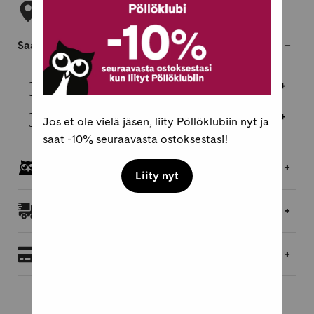
Tarkista myymäläsaatavuus
Saatavilla myös
Äänikirja
17,95 €
E-kirja
16,95 €
Jos et ole vielä jäsen, liity Pöllöklubiin nyt ja
saat -10% seuraavasta ostoksestasi!
Pöllöklubilaisille jopa 5 % bonusta
Liity nyt
Toimitukset ja palautukset
Maksaminen