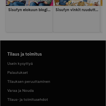
Sisufyn elokuun blogi: Näin vahvistat lapsen itsetuntoa someaikana
Sisufyn vinkit ruuduttomaan päivään: Vinkki 9
A
Tilaus ja toimitus
Usein kysyttyä
Palautukset
Tilauksen peruuttaminen
Varaa ja Nouda
Tilaus- ja toimitusehdot