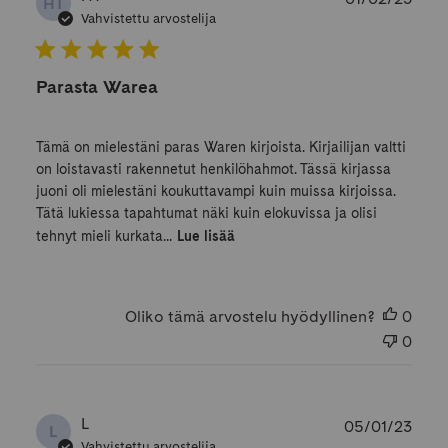
HT
Vahvistettu arvostelija
Parasta Warea
Tämä on mielestäni paras Waren kirjoista. Kirjailijan valtti
on loistavasti rakennetut henkilöhahmot. Tässä kirjassa
juoni oli mielestäni koukuttavampi kuin muissa kirjoissa.
Tätä lukiessa tapahtumat näki kuin elokuvissa ja olisi
tehnyt mieli kurkata...
Lue lisää
Oliko tämä arvostelu hyödyllinen?
0
0
Julk
L
05/01/23
L
Vahvistettu arvostelija