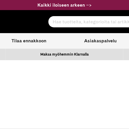
Kaikki iloiseen arkeen
–
>
Hae tuotteita, kategorioita tai artikkeleita
com
Tilaa ennakkoon
Asiakaspalvelu
Maksa myöhemmin Klarnalla