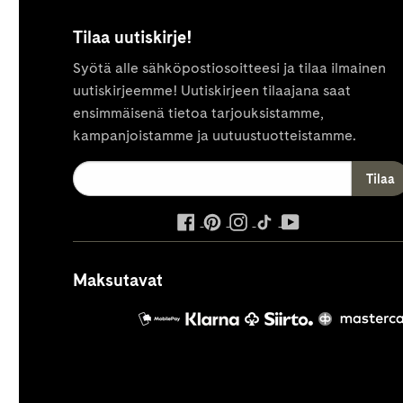
Tilaa uutiskirje!
Syötä alle sähköpostiosoitteesi ja tilaa ilmainen
uutiskirjeemme! Uutiskirjeen tilaajana saat
ensimmäisenä tietoa tarjouksistamme,
kampanjoistamme ja uutuustuotteistamme.
ulkoinen
ulkoinen
ulkoinen
ulkoinen
ulkoinen
palvelu,
palvelu,
palvelu,
palvelu,
palvelu,
avautuu
avautuu
avautuu
avautuu
avautuu
Maksutavat
uuteen
uuteen
uuteen
uuteen
uuteen
välilehteen
välilehteen
välilehteen
välilehteen
välilehteen