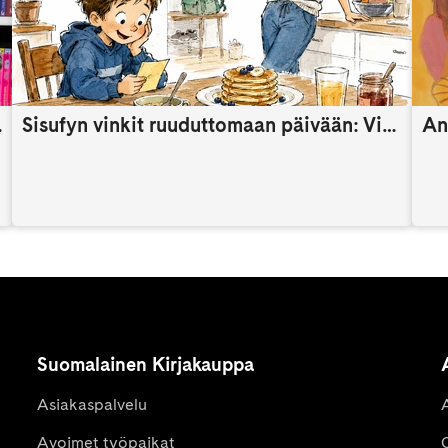
someaikana
Sisufyn vinkit ruuduttomaan päivään: Vinkki 9
An
Suomalainen Kirjakauppa
Asiakaspalvelu
Avoimet työpaikat