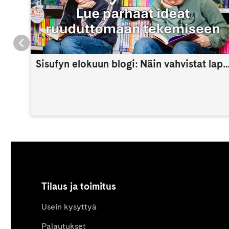
Sisufyn elokuun blogi: Näin vahvistat lapsen itsetuntoa 
Tilaus ja toimitus
Usein kysyttyä
Palautukset