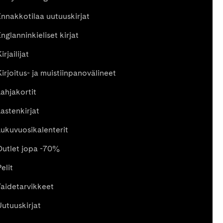
Ennakkotilaa uutuuskirjat
nglanninkieliset kirjat
irjailijat
Kirjoitus- ja muistiinpanovälineet
Lahjakortit
Lastenkirjat
Lukuvuosikalenterit
Outlet jopa -70%
elit
Taidetarvikkeet
Uutuuskirjat