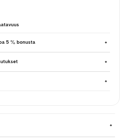
aatavuus
jopa 5 % bonusta
autukset