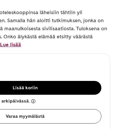
teleskooppinsa läheisiin tähtiin yli
en. Samalla hän aloitti tutkimuksen, jonka on
ä maanulkoisesta sivilisaatiosta. Tuloksena on
us. Onko älykästä elämää etsitty väärästä
Lue lisää
Lisää koriin
 arkipäivässä.
Varaa myymälästä