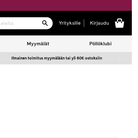
Hae
Yrityksille
Kirjaudu
Myymälät
Pöllöklubi
Ilmainen toimitus myymälään tai yli 60€ ostoksiin