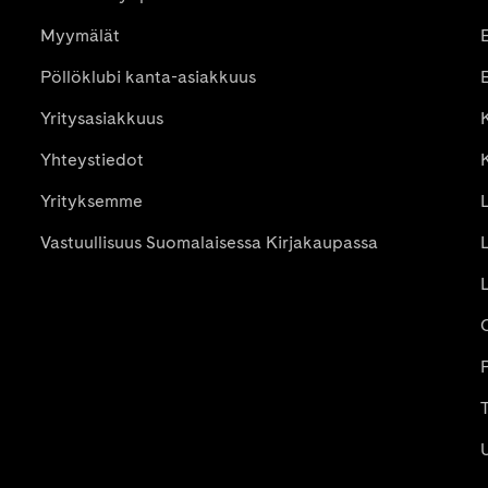
Myymälät
Pöllöklubi kanta-asiakkuus
E
Yritysasiakkuus
K
Yhteystiedot
Yrityksemme
Vastuullisuus Suomalaisessa Kirjakaupassa
P