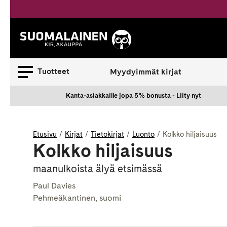
Siirry
sisältöön
Suomalainen.
Tuotteet
Myydyimmät kirjat
Kanta-asiakkaille jopa 5% bonusta - Liity nyt
Etusivu
Kirjat
Tietokirjat
Luonto
Kolkko hiljaisuus
Kolkko hiljaisuus
maanulkoista älyä etsimässä
Paul Davies
Pehmeäkantinen, suomi