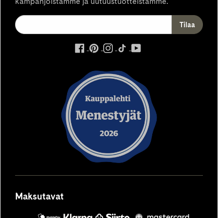
kampanjoistamme ja uutuustuotteistamme.
ulkoinen
ulkoinen
ulkoinen
ulkoinen
ulkoinen
palvelu,
palvelu,
palvelu,
palvelu,
palvelu,
avautuu
avautuu
avautuu
avautuu
avautuu
uuteen
uuteen
uuteen
uuteen
uuteen
välilehteen
välilehteen
välilehteen
välilehteen
välilehteen
Maksutavat