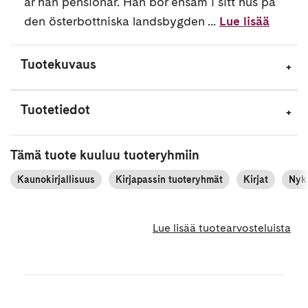
är han pensionär. Han bor ensam i sitt hus på
den österbottniska landsbygden ...
Lue lisää
Tuotekuvaus
Tuotetiedot
Tämä tuote kuuluu tuoteryhmiin
Kaunokirjallisuus
Kirjapassin tuoteryhmät
Kirjat
Nyky
Lue lisää tuotearvosteluista