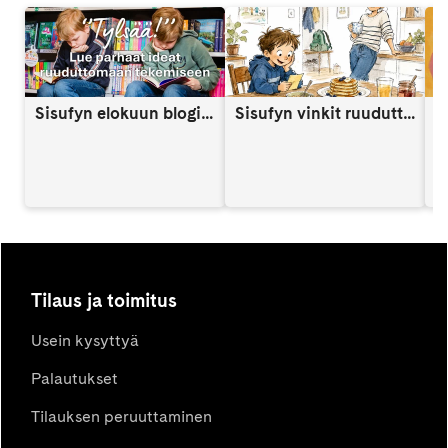
Sisufyn elokuun blogi: Näin vahvistat lapsen itsetuntoa someaikana
Sisufyn vinkit ruuduttomaan päivään: Vinkki 9
A
Tilaus ja toimitus
Usein kysyttyä
Palautukset
Tilauksen peruuttaminen