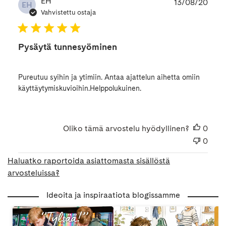
Julk
EH
13/08/20
EH
Vahvistettu ostaja
Pysäytä tunnesyöminen
Pureutuu syihin ja ytimiin. Antaa ajattelun aihetta omiin
käyttäytymiskuvioihin.Helppolukuinen.
Oliko tämä arvostelu hyödyllinen?
0
0
Haluatko raportoida asiattomasta sisällöstä
arvosteluissa?
Ideoita ja inspiraatiota blogissamme