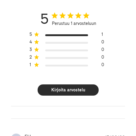
5
Perustuu 1 arvosteluun
5
1
4
0
3
0
2
0
1
0
Kirjoita arvostelu