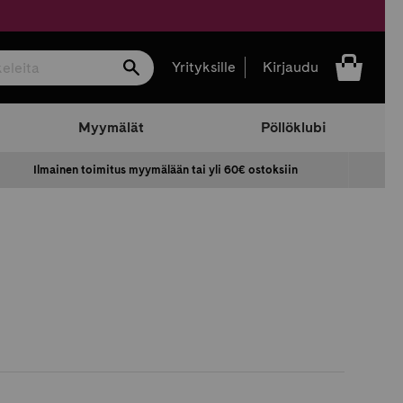
Hae
Yrityksille
Kirjaudu
Myymälät
Pöllöklubi
Ilmainen toimitus myymälään tai yli 60€ ostoksiin