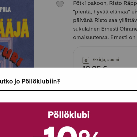
Pötki pakoon, Risto Räpp
"pientä, hyvää elämää" ei
päivänä Risto saa yllättä
sukulainen Ernesti Ohran
omaisuutensa. Ernesti on t
E-kirja, suomi
10,95 €
utko jo Pöllöklubiin?
Saatavilla heti.
Saatavilla myös