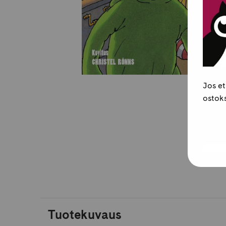
Jos et
ostoks
Tuotekuvaus