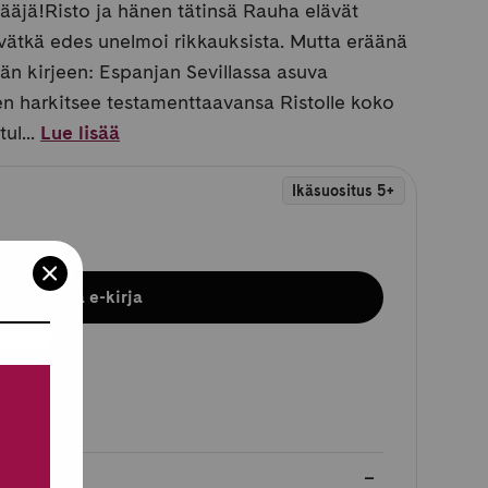
ääjä!Risto ja hänen tätinsä Rauha elävät
vätkä edes unelmoi rikkauksista. Mutta eräänä
vän kirjeen: Espanjan Sevillassa asuva
en harkitsee testamenttaavansa Ristolle koko
ul...
Lue lisää
Ikäsuositus 5+
Osta e-kirja