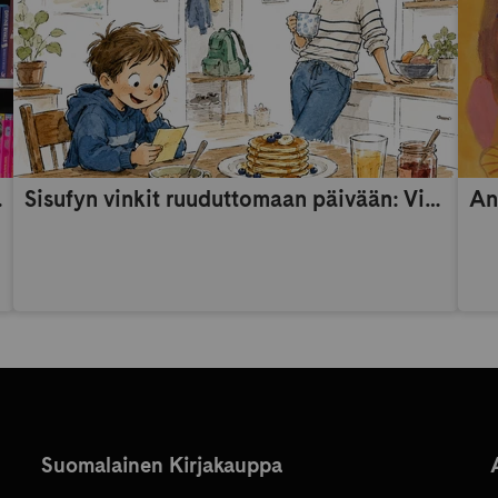
someaikana
Sisufyn vinkit ruuduttomaan päivään: Vinkki 9
An
Suomalainen Kirjakauppa