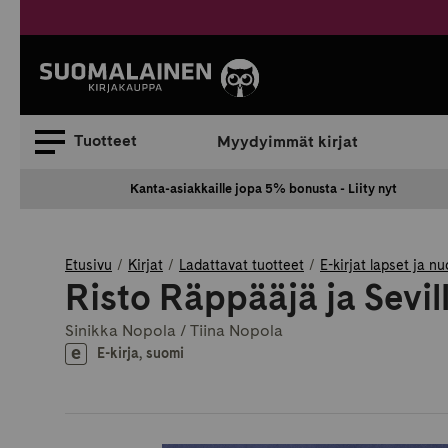
Siirry
sisältöön
Suomalainen.
Tuotteet
Myydyimmät kirjat
Kanta-asiakkaille jopa 5% bonusta - Liity nyt
Etusivu
Kirjat
Ladattavat tuotteet
E-kirjat lapset ja nu
Risto Räppääjä ja Sevill
Sinikka Nopola / Tiina Nopola
E-kirja, suomi