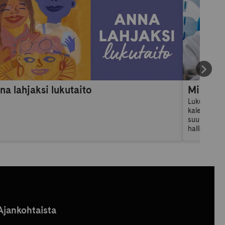
na lahjaksi lukutaito
Lukuvuosik
kalenteri: 
suunnittelu
hallitsema
omia tavoit
lukuvuosika
Ajankohtaista