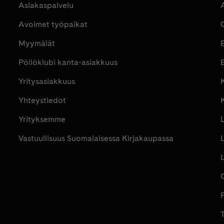
Asiakaspalvelu
Avoimet työpaikat
Myymälät
Pöllöklubi kanta-asiakkuus
E
Yritysasiakkuus
K
Yhteystiedot
Yrityksemme
Vastuullisuus Suomalaisessa Kirjakaupassa
P