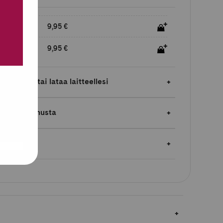
9,95 €
9,95 €
laimessa tai lataa laitteellesi
jopa 5 % bonusta