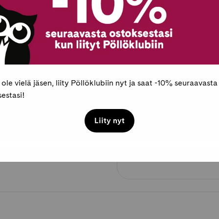
Äänikirja
Kovakantinen
Lue linkin kautta se
 ole vielä jäsen, liity Pöllöklubiin nyt ja saat -10% seuraavasta
estasi!
Pöllöklubilaisille 
Liity nyt
Maksaminen