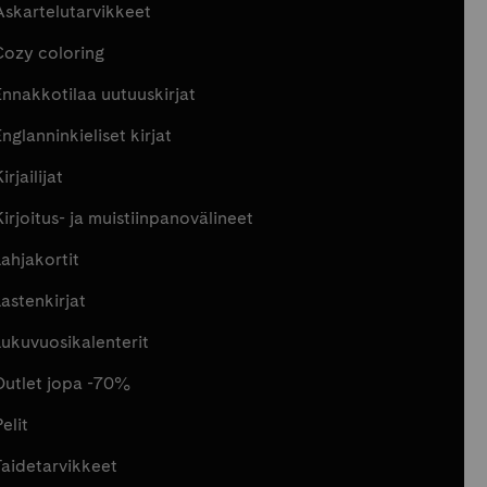
Askartelutarvikkeet
Cozy coloring
Ennakkotilaa uutuuskirjat
nglanninkieliset kirjat
irjailijat
Kirjoitus- ja muistiinpanovälineet
Lahjakortit
Lastenkirjat
Lukuvuosikalenterit
Outlet jopa -70%
elit
Taidetarvikkeet