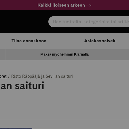
Kaikki iloiseen arkeen
–
>
Hae tuotteita, kategorioita tai artikkeleita
com
Tilaa ennakkoon
Asiakaspalvelu
Maksa myöhemmin Klarnalla
oret
Risto Räppääjä ja Sevillan saituri
an saituri