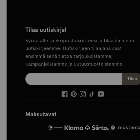
Tilaa uutiskirje!
Syötä alle sähköpostiosoitteesi ja tilaa ilmainen
uutiskirjeemme! Uutiskirjeen tilaajana saat
ensimmäisenä tietoa tarjouksistamme,
kampanjoistamme ja uutuustuotteistamme.
ulkoinen
ulkoinen
ulkoinen
ulkoinen
ulkoinen
palvelu,
palvelu,
palvelu,
palvelu,
palvelu,
avautuu
avautuu
avautuu
avautuu
avautuu
Maksutavat
uuteen
uuteen
uuteen
uuteen
uuteen
välilehteen
välilehteen
välilehteen
välilehteen
välilehteen