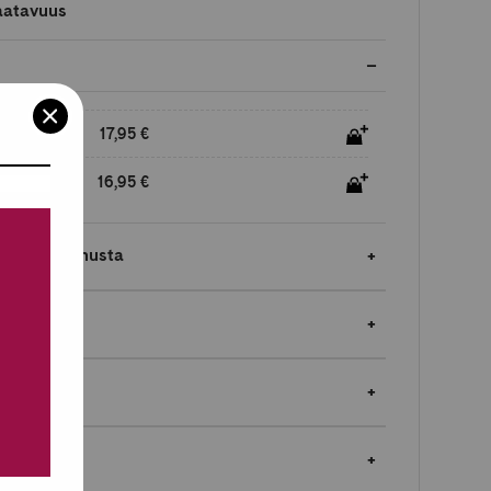
aatavuus
17,95 €
16,95 €
jopa 5 % bonusta
autukset
en