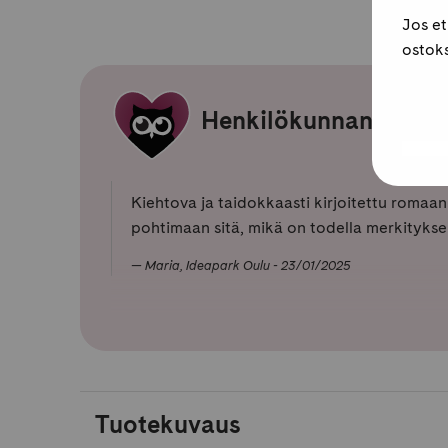
Jos et
ostoks
Henkilökunnan suosi
Kiehtova ja taidokkaasti kirjoitettu romaani
pohtimaan sitä, mikä on todella merkityksel
Maria, Ideapark Oulu - 23/01/2025
Tuotekuvaus