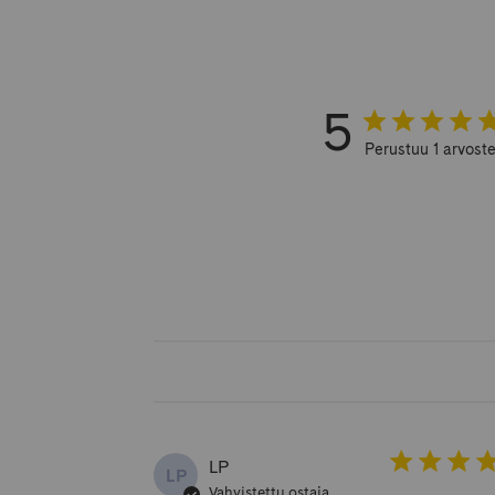
5
Perustuu 1 arvost
LP
LP
Vahvistettu ostaja