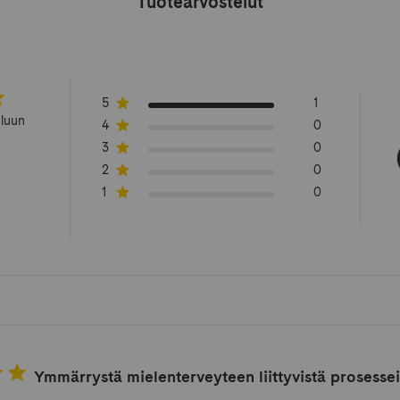
Tuotearvostelut
5
1
eluun
4
0
3
0
2
0
1
0
Ymmärrystä mielenterveyteen liittyvistä prosessei