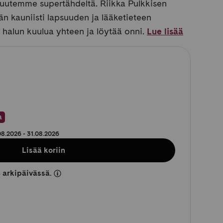
isuutemme supertähdeltä. Riikka Pulkkisen
än kauniisti lapsuuden ja lääketieteen
 halun kuulua yhteen ja löytää onni.
Lue lisää
lihinta
a
08.2026 - 31.08.2026
Lisää koriin
 arkipäivässä.