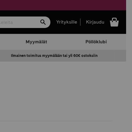
Hae
Yrityksille
Kirjaudu
Myymälät
Pöllöklubi
Ilmainen toimitus myymälään tai yli 60€ ostoksiin