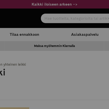
Kaikki iloiseen arkeen
–
>
Hae tuotteita, kategorioita tai artikkeleita
com
Tilaa ennakkoon
Asiakaspalvelu
Maksa myöhemmin Klarnalla
n yhteinen leikki
ki