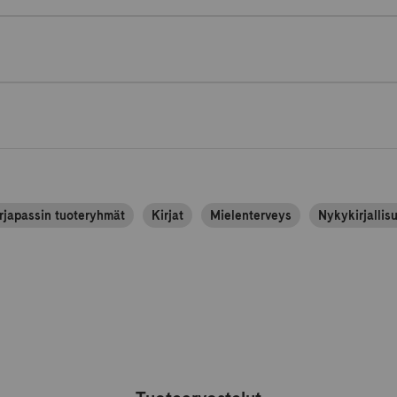
rjapassin tuoteryhmät
Kirjat
Mielenterveys
Nykykirjallis