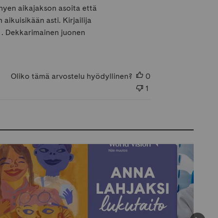
hyen aikajakson asoita että
ikuisikään asti. Kirjailija
 . Dekkarimainen juonen
Oliko tämä arvostelu hyödyllinen?
0
1