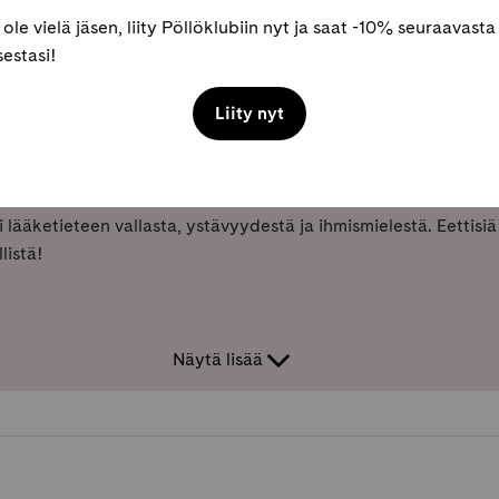
 ole vielä jäsen, liity Pöllöklubiin nyt ja saat -10% seuraavasta
estasi!
Liity nyt
kki
 lääketieteen vallasta, ystävyydestä ja ihmismielestä. Eettisi
listä!
Näytä lisää