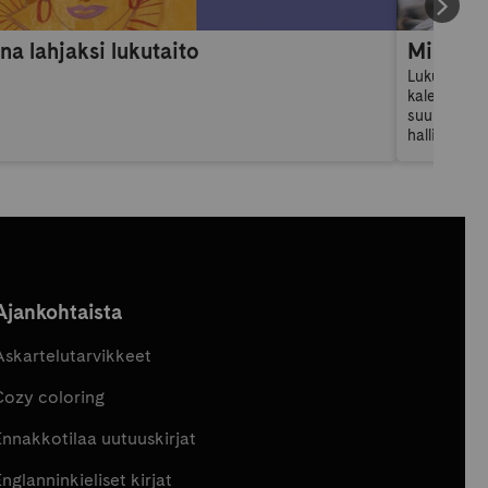
na lahjaksi lukutaito
Lukuvuosik
kalenteri: 
suunnittelu
hallitsema
omia tavoit
lukuvuosika
Ajankohtaista
Askartelutarvikkeet
Cozy coloring
Ennakkotilaa uutuuskirjat
nglanninkieliset kirjat