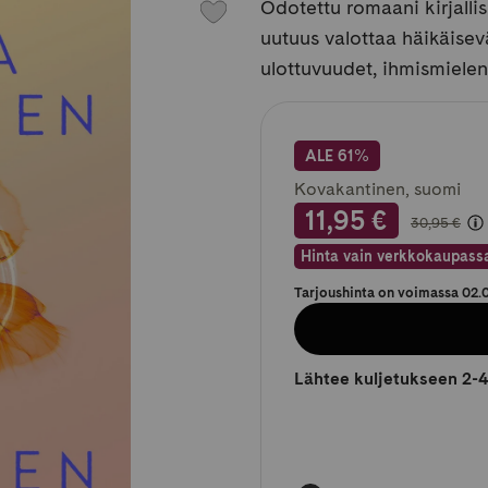
Odotettu romaani kirjall
uutuus valottaa häikäisev
ulottuvuudet, ihmismielen
ALE 61%
Kovakantinen, suomi
Normaa
11,95 €
30,95 €
Hinta vain verkkokaupass
Tarjoushinta on voimassa 02.
Lähtee kuljetukseen 2-4