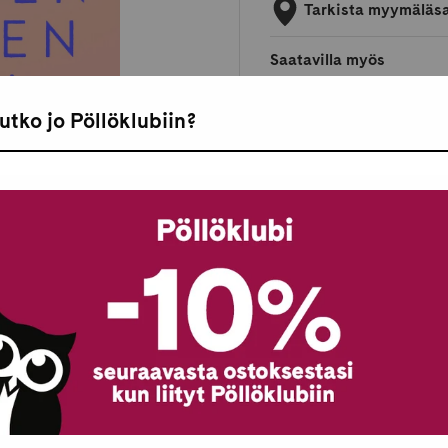
Tarkista myymäläs
Saatavilla myös
utko jo Pöllöklubiin?
Äänikirja
E-kirja
Pöllöklubilaisille 
Toimitukset ja pal
Maksaminen
Tutustu tuotteese