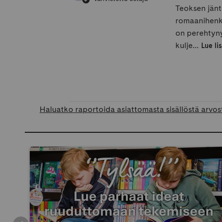
Teoksen jänt
romaanihenki
on perehtyny
kulje...
Lue li
Haluatko raportoida asiattomasta sisällöstä arvos