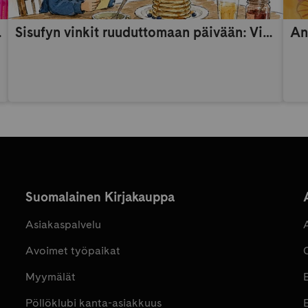
someaikana
Sisufyn vinkit ruuduttomaan päivään: Vinkki 9
An
Suomalainen Kirjakauppa
Asiakaspalvelu
Avoimet työpaikat
Myymälät
Pöllöklubi kanta-asiakkuus
E