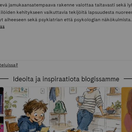
evä jamukaansatempaava rakenne valottaa taitavasti sekä ly
löiden kehitykseen vaikuttavia tekijöitä lapsuudesta nuoreen a
t aiheeseen sekä psykiatrian että psykologian näkökulmista.
sää
teluissa?
Ideoita ja inspiraatiota blogissamme