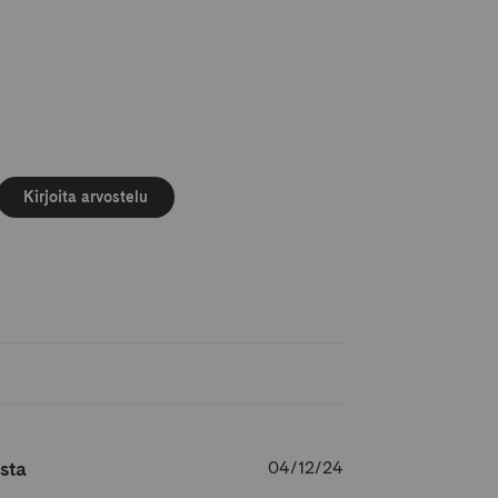
Kirjoita arvostelu
Julkaisupäivämäär
sta
04/12/24