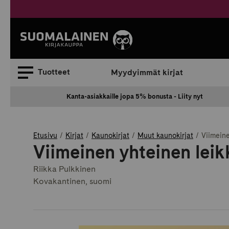
Siirry
sisältöön
Suomalainen.
Tuotteet
Myydyimmät kirjat
Kanta-asiakkaille jopa 5% bonusta - Liity nyt
Etusivu
Kirjat
Kaunokirjat
Muut kaunokirjat
Viimeine
Viimeinen yhteinen leik
Riikka Pulkkinen
Kovakantinen, suomi