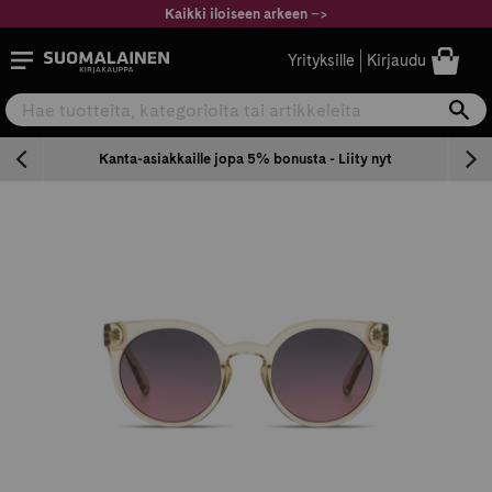
Siirry
Kaikki iloiseen arkeen
–
>
sisältöön
Suomalainen.com
Yrityksille
Kirjaudu
Hae tuotteita, kategorioita tai artikkeleita
Ha
n
Kanta-asiakkaille jopa 5% bonusta - Liity nyt