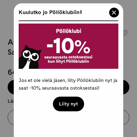
Kuulutko jo Pöllöklubiin?
Aurinkolasit Komono Lulu Red
Sands
64,95 €
Jos et ole vielä jäsen, liity Pöllöklubiin nyt ja
Lisää koriin
saat -10% seuraavasta ostoksestasi!
Lähtee kuljetukseen 2-4 arkipäivässä.
Liity nyt
Varaa myymälästä