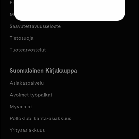
Etujen ja kampanjoiden ehdot
Muuta evästeasetuksia
Saavutettavuusseloste
Tietosuoja
Tuotearvostelut
Suomalainen Kirjakauppa
Asiakaspalvelu
Avoimet työpaikat
Myymälät
Pöllöklubi kanta-asiakkuus
Yritysasiakkuus