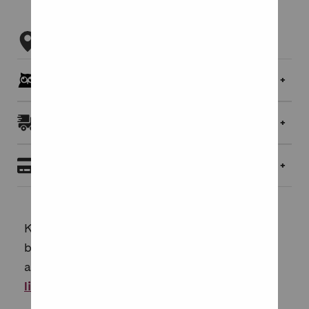
Tarkista myymäläsaatavuus
Pöllöklubilaisille jopa 5 % bonusta
Toimitukset ja palautukset
Maksaminen
Komonon klassikkomalli Lulu on pysynyt
brändin yhtenä myydyimpänä
aurinkolasimallina jo yli vuosikymmenen.
Lue
lisää