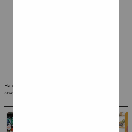
Tuote odottaa ensimmäistä arvostelua
Kerro meille mielipiteesi tuotteesta!
Kirjoita arvostelu
Haluatko raportoida asiattomasta sisällöstä
arvosteluissa?
Ideoita ja inspiraatiota blogissamme