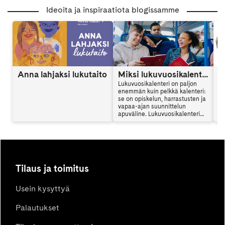
Ideoita ja inspiraatiota blogissamme
Anna lahjaksi lukutaito
Miksi lukuvuosikalenteri kannattaa hankkia? Opiskelijan apuväline arjenhallintaan
Lukuvuosikalenteri on paljon
enemmän kuin pelkkä kalenteri:
se on opiskelun, harrastusten ja
vapaa-ajan suunnittelun
apuväline. Lukuvuosikalenteri
auttaa hallitsemaan arkea,
vähentämään stressiä ja
seuraamaan omia tavoitteita
koko lukuvuoden ajan. Lue, miksi
lukuvuosikalenteri kannattaa
hankkia.
Tilaus ja toimitus
Usein kysyttyä
Palautukset