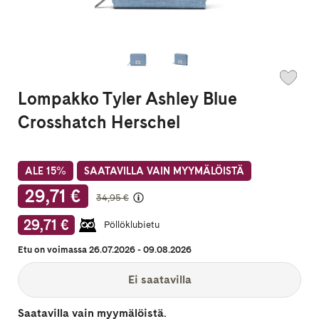
Lompakko Tyler Ashley Blue
Crosshatch Herschel
ALE 15%
SAATAVILLA VAIN MYYMÄLÖISTÄ
Normaalihinta
29,71 €
34,95 €
29,71 €
Pöllöklubietu
Etu on voimassa 26.07.2026 - 09.08.2026
Ei saatavilla
Saatavilla vain myymälöistä.