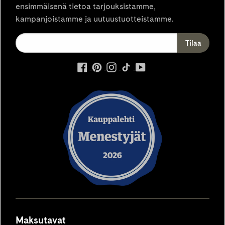
ensimmäisenä tietoa tarjouksistamme,
kampanjoistamme ja uutuustuotteistamme.
ulkoinen
ulkoinen
ulkoinen
ulkoinen
ulkoinen
palvelu,
palvelu,
palvelu,
palvelu,
palvelu,
avautuu
avautuu
avautuu
avautuu
avautuu
uuteen
uuteen
uuteen
uuteen
uuteen
välilehteen
välilehteen
välilehteen
välilehteen
välilehteen
Maksutavat