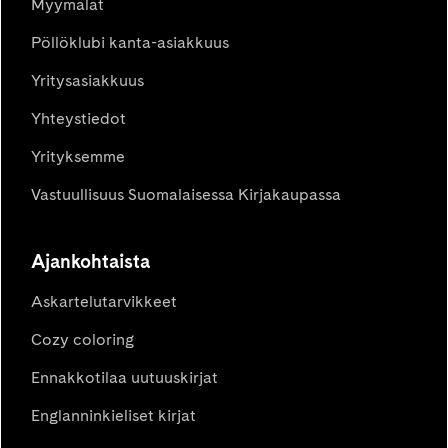
Myymälät
Pöllöklubi kanta-asiakkuus
Yritysasiakkuus
Yhteystiedot
Yrityksemme
Vastuullisuus Suomalaisessa Kirjakaupassa
Ajankohtaista
Askartelutarvikkeet
Cozy coloring
Ennakkotilaa uutuuskirjat
Englanninkieliset kirjat