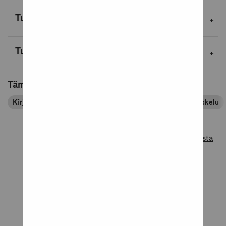
Tuotekuvaus
Tuotetiedot
Tämä tuote kuuluu tuoteryhmiin
Kirjapassin tuoteryhmät
Kirjat
Lukiokirjat
Opiskelu
Lue lisää tuotearvosteluista
Tuotearvostelut
5