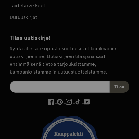
Taidetarvikkeet
Uutuuskirjat
Tilaa uutiskirje!
Syötä alle sähköpostiosoitteesi ja tilaa ilmainen
uutiskirjeemme! Uutiskirjeen tilaajana saat
ensimmäisenä tietoa tarjouksistamme,
kampanjoistamme ja uutuustuotteistamme.
ulkoinen
ulkoinen
ulkoinen
ulkoinen
ulkoinen
palvelu,
palvelu,
palvelu,
palvelu,
palvelu,
avautuu
avautuu
avautuu
avautuu
avautuu
uuteen
uuteen
uuteen
uuteen
uuteen
välilehteen
välilehteen
välilehteen
välilehteen
välilehteen