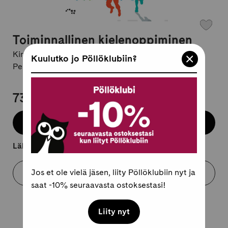
Toiminnallinen kielenoppiminen
Kirjailija:
Nina Maunu / Raija Airaksinen
Kuulutko jo Pöllöklubiin?
Pehmeäkantinen, suomi
73,95 €
Lisää koriin
Lähtee kuljetukseen 2-4 arkipäivässä.
Jos et ole vielä jäsen, liity Pöllöklubiin nyt ja
Varaa myymälästä
saat -10% seuraavasta ostoksestasi!
Liity nyt