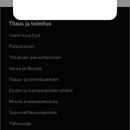
Tilaus ja toimitus
Usein kysyttyä
Palautukset
Tilauksen peruuttaminen
Varaa ja Nouda
Tilaus- ja toimitusehdot
Etujen ja kampanjoiden ehdot
Muuta evästeasetuksia
Saavutettavuusseloste
Tietosuoja