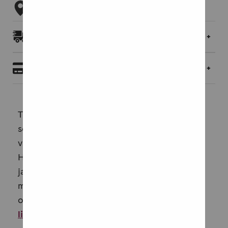
Tarkista myymäläsaatavuus
Toimitukset ja palautukset
Maksaminen
Toiminnallisen kielenoppimisen harjoitukset
soveltuvat minkä tahansa kielen opetukseen
varhaiskasvatuksesta aikuisopetukseen.
Harjoitukset on koottu helppokäyttöisyyden
ja sovellettavuuden pohjalta. Teos tarjoaa
malleja, joita on helppo soveltaa itselleen ja
opetusryhmälleen sopiviksi. Harjoituks...
Lue
lisää