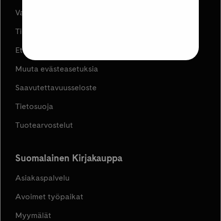
Varaa ja Nouda
Tilaus- ja toimitusehdot
Etujen ja kampanjoiden ehdot
Muuta evästeasetuksia
Saavutettavuusseloste
Tietosuoja
Tuotearvostelut
Suomalainen Kirjakauppa
Asiakaspalvelu
Avoimet työpaikat
Myymälät