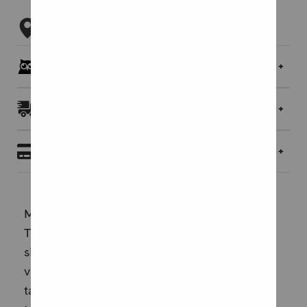
Tarkista myymäläsaatavuus
Pöllöklubilaisille jopa 5 % bonusta
Toimitukset ja palautukset
Maksaminen
Menestyskirjailija Katri Syvärisen odotetut
Taikahetkiä elämään -kortit vahvistavat
sisäistä viisauttasi ja auttavat löytämään
vastaukset sisältäsi.Mitä jos arjen ei
tarvitsekaan olla kovin ihmeellistä ollakseen