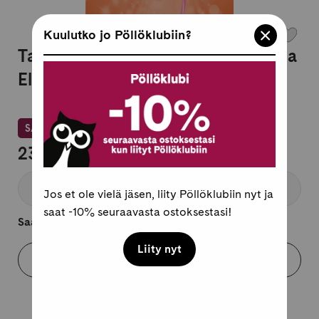
Kuulutko jo Pöllöklubiin?
Taikahetkiä elämään -kortit Hidasta
Elämää
SAATAVILLA VAIN MYYMÄLÖISTÄ
23,95 €
Ei saatavilla
Jos et ole vielä jäsen, liity Pöllöklubiin nyt ja
saat -10% seuraavasta ostoksestasi!
Saatavilla vain myymälöistä.
Liity nyt
Varaa myymälästä