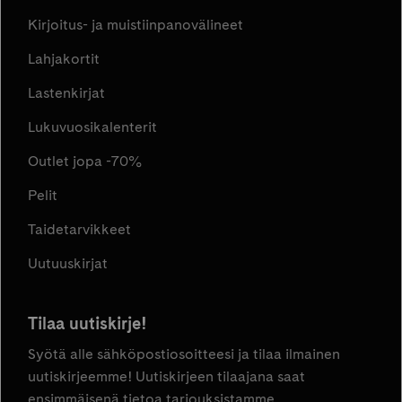
Kirjoitus- ja muistiinpanovälineet
Lahjakortit
Lastenkirjat
Lukuvuosikalenterit
Outlet jopa -70%
Pelit
Taidetarvikkeet
Uutuuskirjat
Tilaa uutiskirje!
Syötä alle sähköpostiosoitteesi ja tilaa ilmainen
uutiskirjeemme! Uutiskirjeen tilaajana saat
ensimmäisenä tietoa tarjouksistamme,