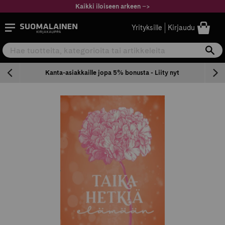
Siirry
Kaikki iloiseen arkeen
–
>
sisältöön
Suomalainen.com
Yrityksille
Kirjaudu
Hae tuotteita, kategorioita tai artikkeleita
Ha
n
Kanta-asiakkaille jopa 5% bonusta - Liity nyt