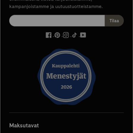
kampanjoistamme ja uutuustuotteistamme.
ulkoinen
ulkoinen
ulkoinen
ulkoinen
ulkoinen
palvelu,
palvelu,
palvelu,
palvelu,
palvelu,
avautuu
avautuu
avautuu
avautuu
avautuu
uuteen
uuteen
uuteen
uuteen
uuteen
välilehteen
välilehteen
välilehteen
välilehteen
välilehteen
Maksutavat