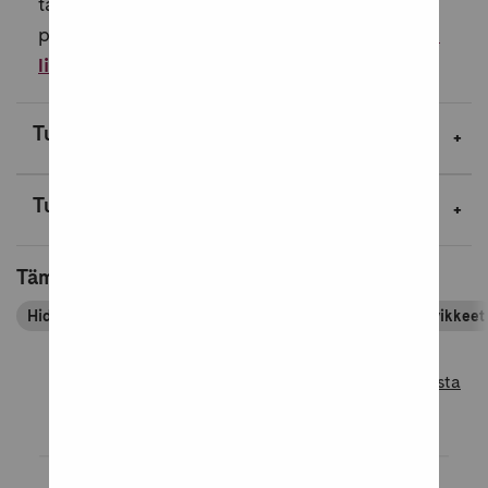
taianomaista? Löydä elämän taika ja Vuoden
paras päivä -kirjojen kirjoittajan Katri S...
Lue
lisää
Tuotekuvaus
Tuotetiedot
Tämä tuote kuuluu tuoteryhmiin
Hidasta elämää
Sisustus, sesonkituotteet ja kodin tarvikkeet
Lue lisää tuotearvosteluista