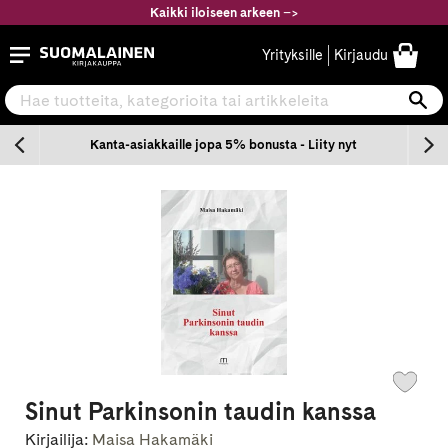
Siirry
Kaikki iloiseen arkeen
–
>
sisältöön
Suomalainen.com
Yrityksille
Kirjaudu
Hae tuotteita, kategorioita tai artikkeleita
Ha
n
Kanta-asiakkaille jopa 5% bonusta - Liity nyt
Sinut Parkinsonin taudin kanssa
Kirjailija:
Maisa Hakamäki