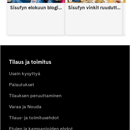
Sisufyn elokuun blogi: Näin vahvistat lapsen itsetuntoa someaikana
Sisufyn vinkit ruuduttomaan päivään: Vinkki 9
A
Tilaus ja toimitus
Usein kysyttyä
Palautukset
Tilauksen peruuttaminen
Varaa ja Nouda
Tilaus- ja toimitusehdot
Etujen ja kampanjoiden ehdot