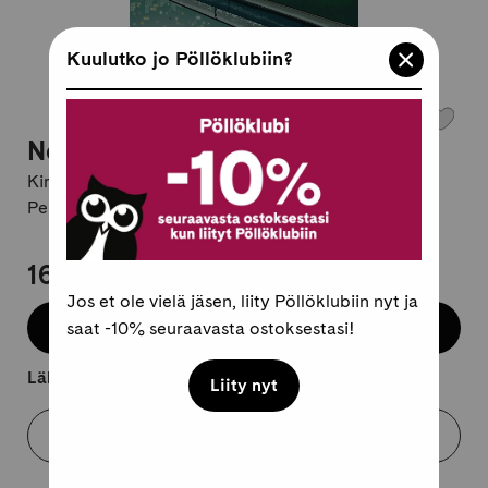
Kuulutko jo Pöllöklubiin?
Nemi 38: Yliluonnollista!
Kirjailija:
Lise Myhre
Pehmeäkantinen, suomi
16,95 €
Jos et ole vielä jäsen, liity Pöllöklubiin nyt ja
Lisää koriin
saat -10% seuraavasta ostoksestasi!
Lähtee kuljetukseen 2-4 arkipäivässä.
Liity nyt
Varaa myymälästä