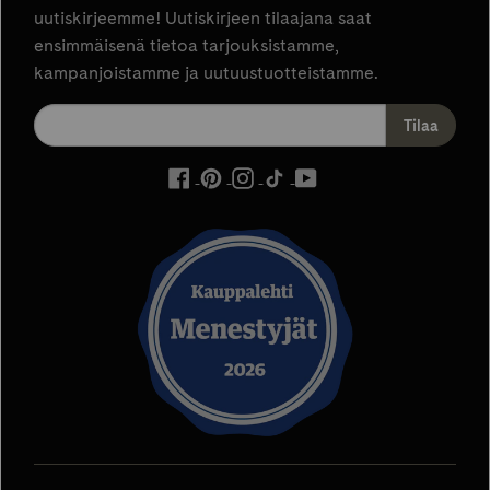
uutiskirjeemme! Uutiskirjeen tilaajana saat
ensimmäisenä tietoa tarjouksistamme,
kampanjoistamme ja uutuustuotteistamme.
ulkoinen
ulkoinen
ulkoinen
ulkoinen
ulkoinen
palvelu,
palvelu,
palvelu,
palvelu,
palvelu,
avautuu
avautuu
avautuu
avautuu
avautuu
uuteen
uuteen
uuteen
uuteen
uuteen
välilehteen
välilehteen
välilehteen
välilehteen
välilehteen