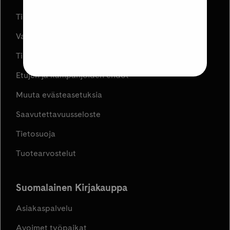
Tilauksen peruuttaminen
Varaa ja Nouda
Tilaus- ja toimitusehdot
Etujen ja kampanjoiden ehdot
Muuta evästeasetuksia
Saavutettavuusseloste
Tietosuoja
Tuotearvostelut
Suomalainen Kirjakauppa
Asiakaspalvelu
Avoimet työpaikat