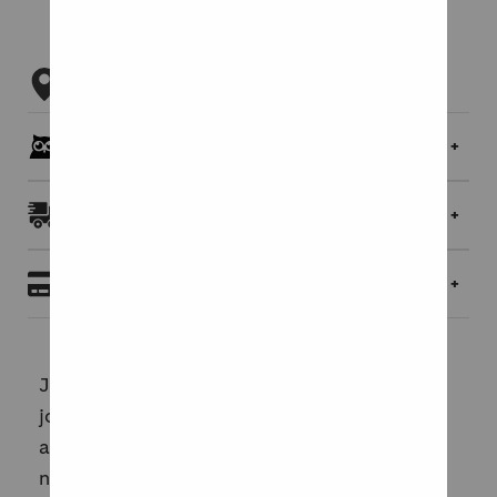
Tarkista myymäläsaatavuus
Pöllöklubilaisille jopa 5 % bonusta
Toimitukset ja palautukset
Maksaminen
Jokainen saattaa sopivaan mielentilaan
jouduttuaan kokea yliluonnolliselta tuntuvia
asioita. Jostain kuuluu merkillisiä ääniä,
nurkan takana vilahtaa joku outo hahmo tai