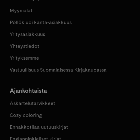
Myymälät
Pöllöklubi kanta-asiakkuus
Yritysasiakkuus
Yhteystiedot
Yrityksemme
Vastuullisuus Suomalaisessa Kirjakaupassa
Ajankohtaista
Askartelutarvikkeet
Cozy coloring
Ennakkotilaa uutuuskirjat
Englanninkieliset kirjat