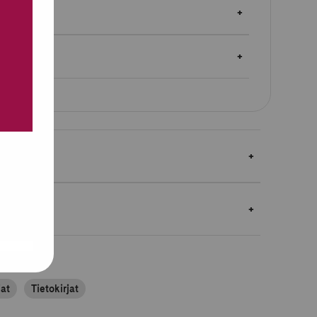
autukset
jat
Tietokirjat