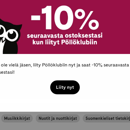
Toimitukset ja pal
Maksaminen
 ole vielä jäsen, liity Pöllöklubiin nyt ja saat -10% seuraavasta
estasi!
Liity nyt
Musiikkikirjat
Nuotit ja nuottikirjat
Suomenkieliset tietokir