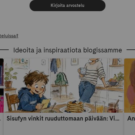
Kirjoita arvostelu
teluissa?
Ideoita ja inspiraatiota blogissamme
someaikana
Sisufyn vinkit ruuduttomaan päivään: Vinkki 9
An