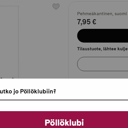
Pehmeäkantinen, suomi
7,95 €
Tilaustuote, lähtee kulj
utko jo Pöllöklubiin?
Tarkista myymäläs
Pöllöklubilaisille 