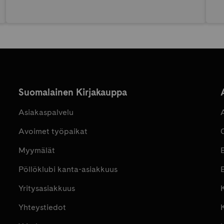
Suomalainen Kirjakauppa
Asiakaspalvelu
Avoimet työpaikat
Myymälät
Pöllöklubi kanta-asiakkuus
E
Yritysasiakkuus
K
Yhteystiedot