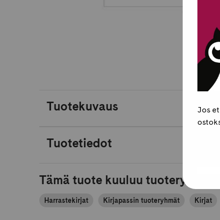
Tuotekuvaus
Jos et
ostoks
Tuotetiedot
Tämä tuote kuuluu tuoteryhmiin
Harrastekirjat
Kirjapassin tuoteryhmät
Kirjat