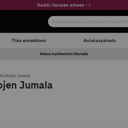
Kaikki iloiseen arkeen
–
>
Hae tuotteita, kategorioita tai artikkeleita
com
Tilaa ennakkoon
Asiakaspalvelu
Maksa myöhemmin Klarnalla
ikiaikojen Jumala
kojen Jumala