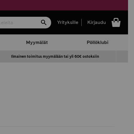
Hae
Yrityksille
Kirjaudu
Myymälät
Pöllöklubi
Ilmainen toimitus myymälään tai yli 60€ ostoksiin