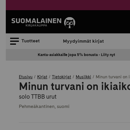
Siirry
sisältöön
Suomalainen.
Tuotteet
Myydyimmät kirjat
Kanta-asiakkaille jopa 5% bonusta - Liity nyt
Etusivu
Kirjat
Tietokirjat
Musiikki
Minun turvani on 
Minun turvani on ikiai
solo TTBB urut
Pehmeäkantinen, suomi