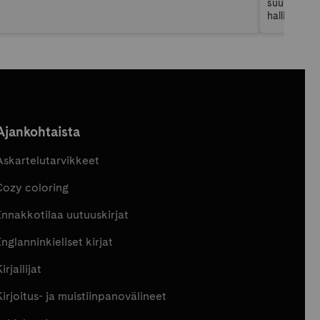
suunnittelu
hallitsema
omia tavoit
lukuvuosika
Ajankohtaista
Askartelutarvikkeet
Cozy coloring
Ennakkotilaa uutuuskirjat
nglanninkieliset kirjat
irjailijat
Kirjoitus- ja muistiinpanovälineet