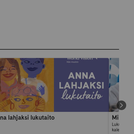
na lahjaksi lukutaito
Lukuvuosik
kalenteri: 