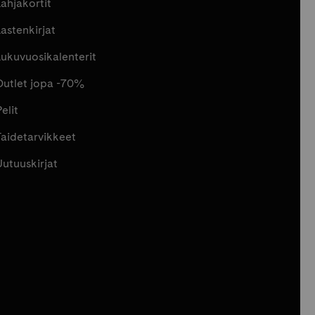
Lahjakortit
Lastenkirjat
Lukuvuosikalenterit
Outlet jopa -70%
elit
Taidetarvikkeet
Uutuuskirjat