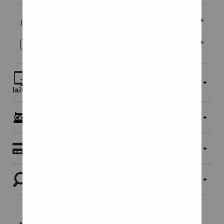
Kovakantinen
15,95 €
E-kirja
11,95 €
Lue linkin kautta selaimessa tai lataa
laitteellesi
Pöllöklubilaisille jopa 5 % bonusta
Maksaminen
Tutustu tuotteeseen