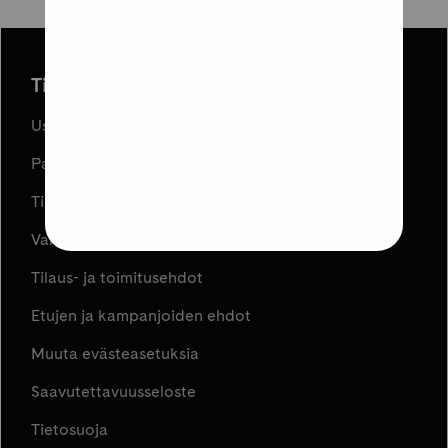
Tilaus ja toimitus
Usein kysyttyä
Palautukset
Tilauksen peruuttaminen
Varaa ja Nouda
Tilaus- ja toimitusehdot
Etujen ja kampanjoiden ehdot
Muuta evästeasetuksia
Saavutettavuusseloste
Tietosuoja