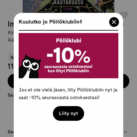
Kuulutko jo Pöllöklubiin?
Imperiumin perilliset 2 Rautaruusu
Kirjailija:
Oskar Källner
Äänikirja, suomi
Ikäsuositus 9+
11,95 €
Osta äänikirja
Jos et ole vielä jäsen, liity Pöllöklubiin nyt ja
Saatavilla heti.
saat -10% seuraavasta ostoksestasi!
Liity nyt
Saatavilla myös