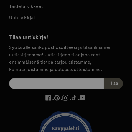
Taidetarvikkeet
Uutuuskirjat
Tilaa uutiskirje!
Syötä alle sähköpostiosoitteesi ja tilaa ilmainen
uutiskirjeemme! Uutiskirjeen tilaajana saat
ensimmäisenä tietoa tarjouksistamme,
kampanjoistamme ja uutuustuotteistamme.
ulkoinen
ulkoinen
ulkoinen
ulkoinen
ulkoinen
palvelu,
palvelu,
palvelu,
palvelu,
palvelu,
avautuu
avautuu
avautuu
avautuu
avautuu
uuteen
uuteen
uuteen
uuteen
uuteen
välilehteen
välilehteen
välilehteen
välilehteen
välilehteen