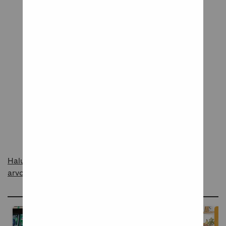
Tuotearvostelut
Tuote odottaa ensimmäistä arvostelua
Kerro meille mielipiteesi tuotteesta!
Kirjoita arvostelu
Haluatko raportoida asiattomasta sisällöstä
arvosteluissa?
Ideoita ja inspiraatiota blogissamme