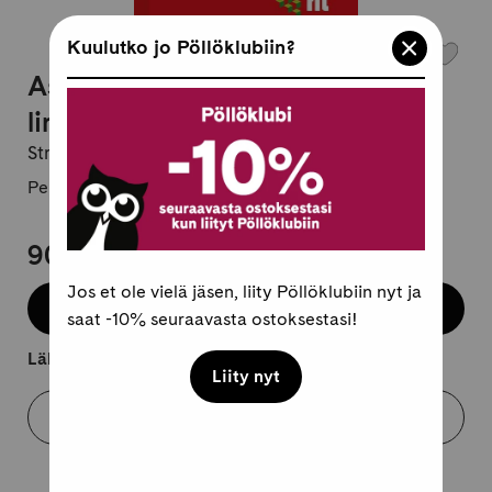
Kuulutko jo Pöllöklubiin?
Asuinkiinteistöä kehittävä
linjasaneeraus
Strategia suunnittelu ja toteutus
Pehmeäkantinen, suomi
90,95 €
Jos et ole vielä jäsen, liity Pöllöklubiin nyt ja
Lisää koriin
saat -10% seuraavasta ostoksestasi!
Lähtee kuljetukseen 2-4 arkipäivässä.
Liity nyt
Varaa myymälästä