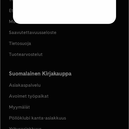
Etujen ja kampanjoiden ehdot
Muuta evästeasetuksia
Saavutettavuusseloste
Tietosuoja
Tuotearvostelut
Suomalainen Kirjakauppa
Asiakaspalvelu
Avoimet työpaikat
Myymälät
Pöllöklubi kanta-asiakkuus
Yritysasiakkuus