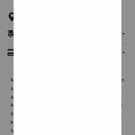
Tarkista myymäläsaatavuus
Toimitukset ja palautukset
Maksaminen
Maamme 1960- ja 70-luvun asuinkerrostalojen
saneeraus on jatkunut vilkkaana 2000-luvun
alusta lähtien ja jatkuu vielä tulevaisuudessa.
Myös 1980-luvulla rakennetut kerrostalot ovat
lähitulevaisuudessa vuorossa. Saneeraustarve
koskee erityisesti ulkovaippaa sekä
taloteknisiä järjestelmiä (vesi-, v...
Lue lisää