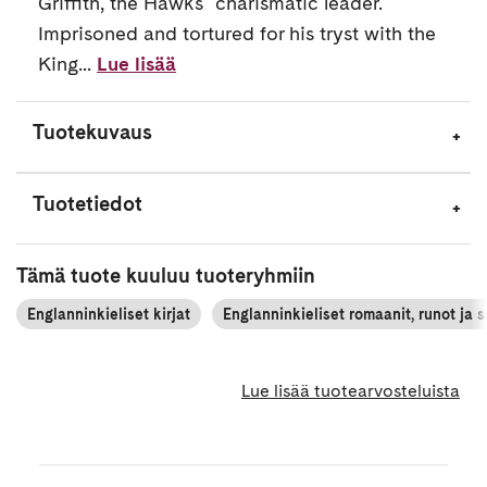
Griffith, the Hawks'' charismatic leader.
Imprisoned and tortured for his tryst with the
King...
Lue lisää
Tuotekuvaus
Tuotetiedot
Tämä tuote kuuluu tuoteryhmiin
Englanninkieliset kirjat
Englanninkieliset romaanit, runot ja 
Lue lisää tuotearvosteluista