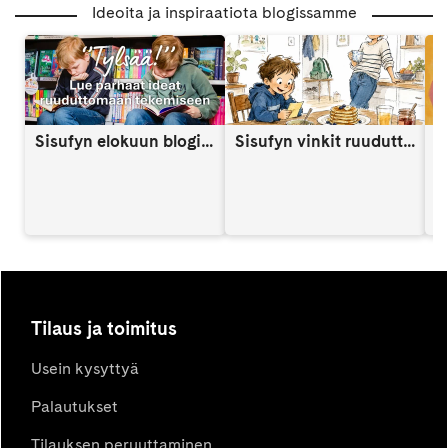
Ideoita ja inspiraatiota blogissamme
Sisufyn elokuun blogi: Näin vahvistat lapsen itsetuntoa someaikana
Sisufyn vinkit ruuduttomaan päivään: Vinkki 9
A
Tilaus ja toimitus
Usein kysyttyä
Palautukset
Tilauksen peruuttaminen