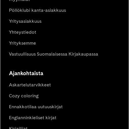
Pöllöklubi kanta-asiakkuus
Yritysasiakkuus
Yhteystiedot
Yrityksemme
Vastuullisuus Suomalaisessa Kirjakaupassa
Ajankohtaista
Askartelutarvikkeet
Cozy coloring
Ennakkotilaa uutuuskirjat
Englanninkieliset kirjat
Kirjailijat