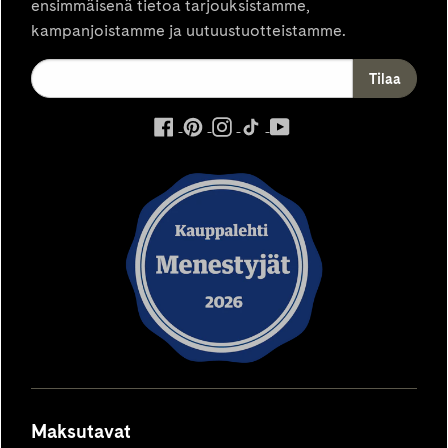
ensimmäisenä tietoa tarjouksistamme,
kampanjoistamme ja uutuustuotteistamme.
ulkoinen
ulkoinen
ulkoinen
ulkoinen
ulkoinen
palvelu,
palvelu,
palvelu,
palvelu,
palvelu,
avautuu
avautuu
avautuu
avautuu
avautuu
uuteen
uuteen
uuteen
uuteen
uuteen
välilehteen
välilehteen
välilehteen
välilehteen
välilehteen
Maksutavat