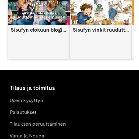
Sisufyn elokuun blogi: Näin vahvistat lapsen itsetuntoa someaikana
Sisufyn vinkit ruuduttomaan päivään: Vinkki 9
A
Tilaus ja toimitus
Usein kysyttyä
Palautukset
Tilauksen peruuttaminen
Varaa ja Nouda