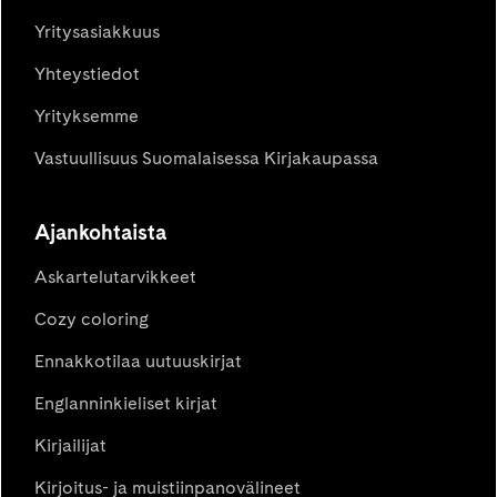
Yritysasiakkuus
Yhteystiedot
Yrityksemme
Vastuullisuus Suomalaisessa Kirjakaupassa
Ajankohtaista
Askartelutarvikkeet
Cozy coloring
Ennakkotilaa uutuuskirjat
Englanninkieliset kirjat
Kirjailijat
Kirjoitus- ja muistiinpanovälineet