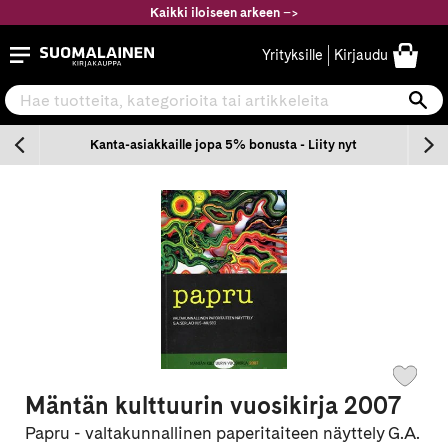
Siirry
Kaikki iloiseen arkeen
–
>
sisältöön
Suomalainen.com
Yrityksille
Kirjaudu
Hae tuotteita, kategorioita tai artikkeleita
Ha
n
Kanta-asiakkaille jopa 5% bonusta - Liity nyt
Mäntän kulttuurin vuosikirja 2007
Papru - valtakunnallinen paperitaiteen näyttely G.A.