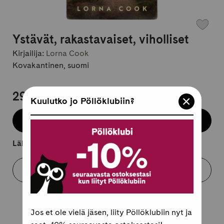
Ystävät, rakastavaiset, viholliset
Kirjailija:
Lorna Cook
Kovakantinen, suomi
29,95 €
Kuulutko jo Pöllöklubiin?
Lisää koriin
Lähtee kuljetukseen 2-4 arkipäivässä.
Varaa myymälästä
Jos et ole vielä jäsen, liity Pöllöklubiin nyt ja