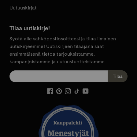
Uutuuskirjat
Tilaa uutiskirje!
Syötä alle sähköpostiosoitteesi ja tilaa ilmainen
uutiskirjeemme! Uutiskirjeen tilaajana saat
ensimmäisenä tietoa tarjouksistamme,
kampanjoistamme ja uutuustuotteistamme.
ulkoinen
ulkoinen
ulkoinen
ulkoinen
ulkoinen
palvelu,
palvelu,
palvelu,
palvelu,
palvelu,
avautuu
avautuu
avautuu
avautuu
avautuu
uuteen
uuteen
uuteen
uuteen
uuteen
välilehteen
välilehteen
välilehteen
välilehteen
välilehteen