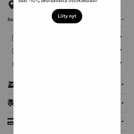
saat -10% seuraavasta ostoksestasi!
Tarkista myymäläsaatavuus
Liity nyt
Saatavilla myös
Äänikirja
21,95 €
E-kirja
21,95 €
Pehmeäkantinen
13,95 €
Pöllöklubilaisille jopa 5 % bonusta
Toimitukset ja palautukset
Maksaminen