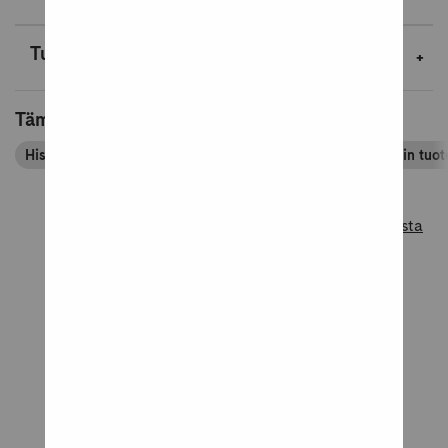
Tuotenäytteet
Tämä tuote kuuluu tuoteryhmiin
Historialliset romaanit
Kaunokirjallisuus
Kirjapassin tuo
Lue lisää tuotearvosteluista
Tuotearvostelut
4.7
Perustuu 3 arvosteluun
5
2