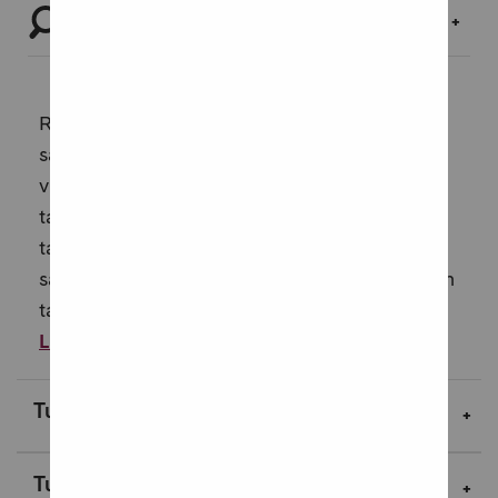
Tutustu tuotteeseen
Rakkautta ja vastarintaa Guernseyn
saarellaLorna Cookin Ystävät, rakastavaiset,
viholliset on sydänjuuria myöten liikuttava
tarina toisiinsa kietoutuvista kohtaloista ja
taistelusta vapauden puolesta.Guernseyn
saaren sydämessä kohoaa jylhä kaksitorninen
talo, Deux Tourelles. Kun taloa valmistella...
Lue lisää
Tuotekuvaus
Tuotetiedot