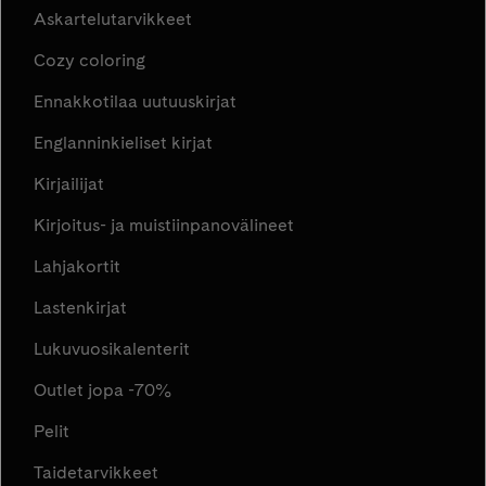
Askartelutarvikkeet
Cozy coloring
Ennakkotilaa uutuuskirjat
Englanninkieliset kirjat
Kirjailijat
Kirjoitus- ja muistiinpanovälineet
Lahjakortit
Lastenkirjat
Lukuvuosikalenterit
Outlet jopa -70%
Pelit
Taidetarvikkeet