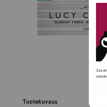
Jos et
ostoks
Tuotekuvaus