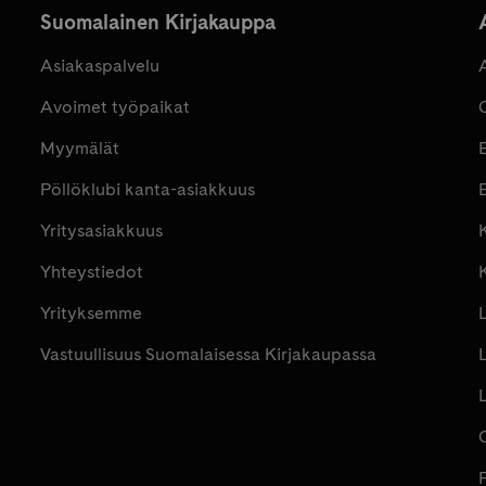
Suomalainen Kirjakauppa
Asiakaspalvelu
Avoimet työpaikat
Myymälät
Pöllöklubi kanta-asiakkuus
E
Yritysasiakkuus
K
Yhteystiedot
Yrityksemme
Vastuullisuus Suomalaisessa Kirjakaupassa
P