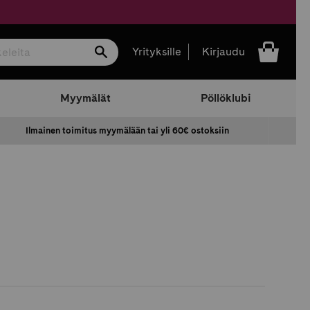
Hae
Yrityksille
Kirjaudu
Myymälät
Pöllöklubi
Ilmainen toimitus myymälään tai yli 60€ ostoksiin