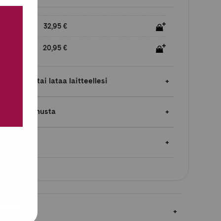
32,95 €
20,95 €
laimessa tai lataa laitteellesi
jopa 5 % bonusta