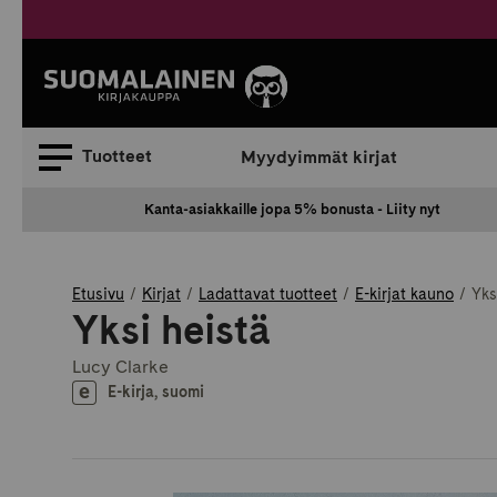
Siirry
sisältöön
Suomalainen.
Tuotteet
Myydyimmät kirjat
Kanta-asiakkaille jopa 5% bonusta - Liity nyt
Etusivu
Kirjat
Ladattavat tuotteet
E-kirjat kauno
Yks
Yksi heistä
Lucy Clarke
E-kirja, suomi