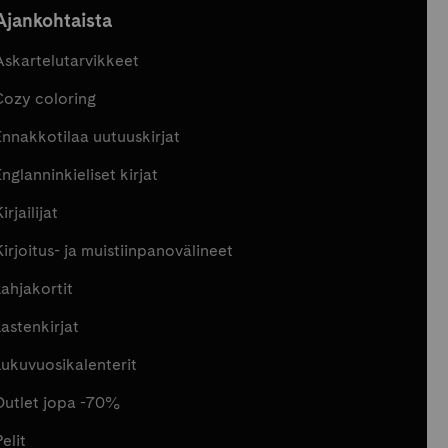
Ajankohtaista
Askartelutarvikkeet
Cozy coloring
Ennakkotilaa uutuuskirjat
nglanninkieliset kirjat
irjailijat
Kirjoitus- ja muistiinpanovälineet
Lahjakortit
Lastenkirjat
Lukuvuosikalenterit
Outlet jopa -70%
elit