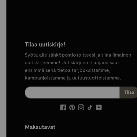
Tilaa uutiskirje!
Syötä alle sähköpostiosoitteesi ja tilaa ilmainen
uutiskirjeemme! Uutiskirjeen tilaajana saat
ensimmäisenä tietoa tarjouksistamme,
kampanjoistamme ja uutuustuotteistamme.
ulkoinen
ulkoinen
ulkoinen
ulkoinen
ulkoinen
palvelu,
palvelu,
palvelu,
palvelu,
palvelu,
avautuu
avautuu
avautuu
avautuu
avautuu
Maksutavat
uuteen
uuteen
uuteen
uuteen
uuteen
välilehteen
välilehteen
välilehteen
välilehteen
välilehteen