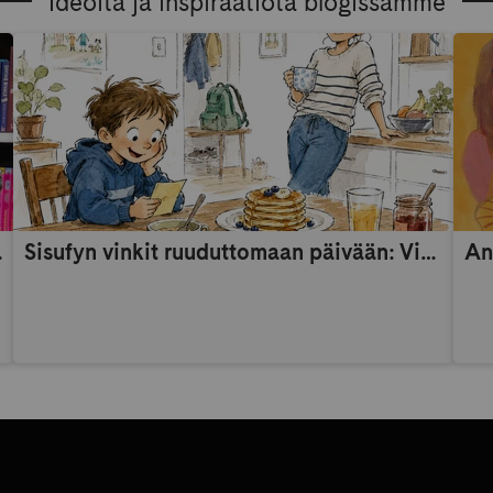
Ideoita ja inspiraatiota blogissamme
someaikana
Sisufyn vinkit ruuduttomaan päivään: Vinkki 9
An