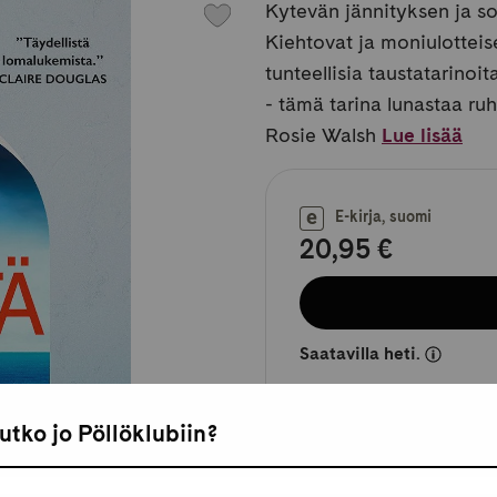
Kytevän jännityksen ja so
Kiehtovat ja moniulotteis
tunteellisia taustatarino
- tämä tarina lunastaa ruht
Rosie Walsh
Lue lisää
E-kirja, suomi
20,95 €
Saatavilla heti.
utko jo Pöllöklubiin?
Saatavilla myös