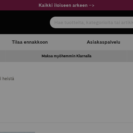
Kaikki iloiseen arkeen
–
>
Hae tuotteita, kategorioita tai artikkeleita
com
Tilaa ennakkoon
Asiakaspalvelu
Maksa myöhemmin Klarnalla
i heistä