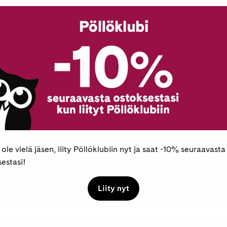
Kovakantinen
Äänikirja
Lue linkin kautta se
Pöllöklubilaisille 
Maksaminen
 ole vielä jäsen, liity Pöllöklubiin nyt ja saat -10% seuraavasta
estasi!
Liity nyt