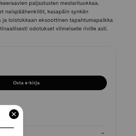
keeraavien paljastusten mestariluokkaa.
et naispäähenkilöt, kasapäin synkän
ita ja loistokkaan eksoottinen tapahtumapaikka
inaallisesti odotukset viimeiselle riville asti.
Osta e-kirja