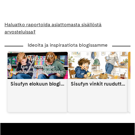
Haluatko raportoida asiattomasta sisällöstä
arvosteluissa?
Ideoita ja inspiraatiota blogissamme
Sisufyn elokuun blogi: Näin vahvistat lapsen itsetuntoa someaikana
Sisufyn vinkit ruuduttomaan päivään: Vinkki 9
A