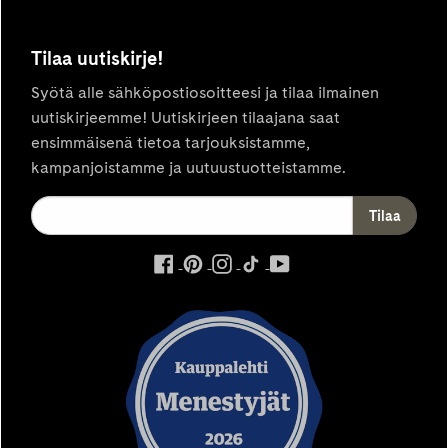
Tilaa uutiskirje!
Syötä alle sähköpostiosoitteesi ja tilaa ilmainen
uutiskirjeemme! Uutiskirjeen tilaajana saat
ensimmäisenä tietoa tarjouksistamme,
kampanjoistamme ja uutuustuotteistamme.
ulkoinen
ulkoinen
ulkoinen
ulkoinen
ulkoinen
palvelu,
palvelu,
palvelu,
palvelu,
palvelu,
avautuu
avautuu
avautuu
avautuu
avautuu
uuteen
uuteen
uuteen
uuteen
uuteen
välilehteen
välilehteen
välilehteen
välilehteen
välilehteen