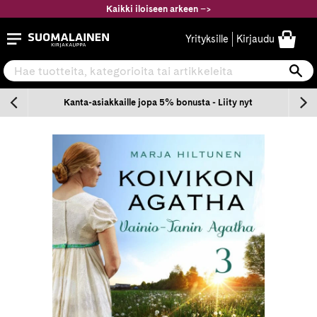
Siirry
Kaikki iloiseen arkeen
–
>
sisältöön
Suomalainen.com
Yrityksille
Kirjaudu
Hae tuotteita, kategorioita tai artikkeleita
Ha
n
Kanta-asiakkaille jopa 5% bonusta - Liity nyt