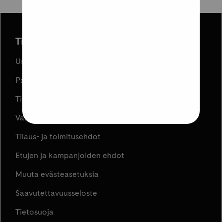
Tilaus ja toimitus
Usein kysyttyä
Palautukset
Tilauksen peruuttaminen
Varaa ja Nouda
Tilaus- ja toimitusehdot
Etujen ja kampanjoiden ehdot
Muuta evästeasetuksia
Saavutettavuusseloste
Tietosuoja