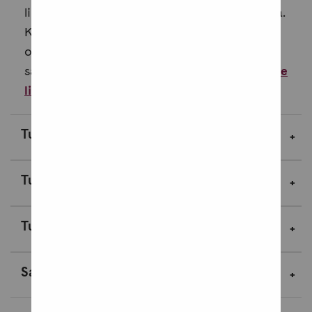
linnaketta.Eletään saksalaismiehityksen aikaa.
Kibergissä – eli suomalaisittain Kiiperissä –
on rannikkotykistön linnake, jota johtaa
sadistinen yliluutnantti Wittmer. Tykistöli...
Lue
lisää
Tuotekuvaus
Tuotetiedot
Tuotenäytteet
Saavutettavuustiedot