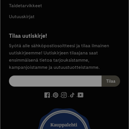
Taidetarvikkeet
Uutuuskirjat
Tilaa uutiskirje!
Syötä alle sähköpostiosoitteesi ja tilaa ilmainen
uutiskirjeemme! Uutiskirjeen tilaajana saat
ensimmäisenä tietoa tarjouksistamme,
kampanjoistamme ja uutuustuotteistamme.
ulkoinen
ulkoinen
ulkoinen
ulkoinen
ulkoinen
palvelu,
palvelu,
palvelu,
palvelu,
palvelu,
avautuu
avautuu
avautuu
avautuu
avautuu
uuteen
uuteen
uuteen
uuteen
uuteen
välilehteen
välilehteen
välilehteen
välilehteen
välilehteen