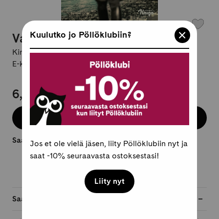
Kuulutko jo Pöllöklubiin?
Vain tänne asti yltää maailma
Kirjailija:
Pekka Jaatinen
E-kirja, suomi
6,95 €
Osta e-kirja
Saatavilla heti.
Jos et ole vielä jäsen, liity Pöllöklubiin nyt ja
saat -10% seuraavasta ostoksestasi!
Liity nyt
Saatavilla myös