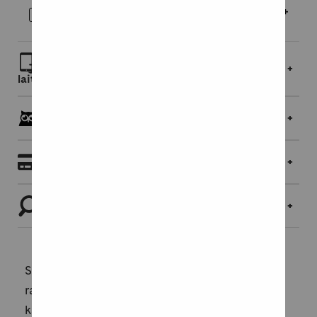
Äänikirja
16,95 €
Lue linkin kautta selaimessa tai lataa
laitteellesi
Pöllöklubilaisille jopa 5 % bonusta
Maksaminen
Tutustu tuotteeseen
Sotavuosi 1942 Norjassa Jäämeren
rannalla.Suomalaiset ja norjalaiset desantit
käyvät tuhoamaan saksalaisten hallitsemaa