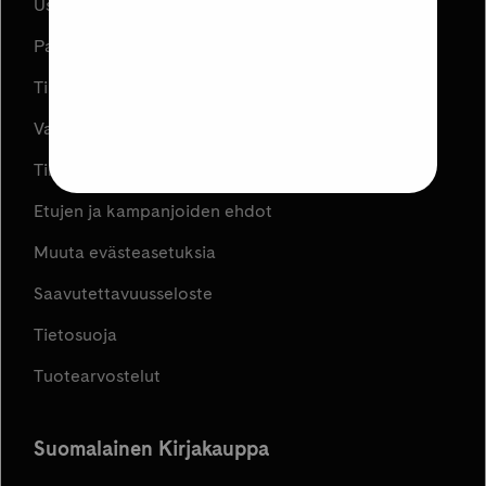
Usein kysyttyä
Palautukset
Tilauksen peruuttaminen
Varaa ja Nouda
Tilaus- ja toimitusehdot
Etujen ja kampanjoiden ehdot
Muuta evästeasetuksia
Saavutettavuusseloste
Tietosuoja
Tuotearvostelut
Suomalainen Kirjakauppa