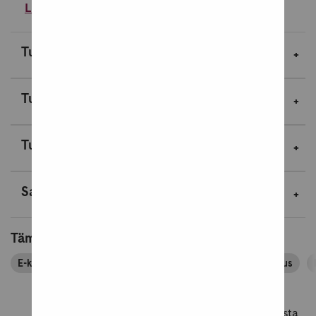
Lue lisää
Tuotekuvaus
Tuotetiedot
Tuotenäytteet
Saavutettavuustiedot
Tämä tuote kuuluu tuoteryhmiin
E-kirjat
E-kirjat ja äänikirjat
E-kirjat nykykirjallisuus
Lue lisää tuotearvosteluista