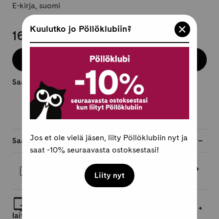
E-kirja, suomi
Kuulutko jo Pöllöklubiin?
16,95 €
Osta e-kirja
Saatavilla heti.
Jos et ole vielä jäsen, liity Pöllöklubiin nyt ja
Saatavilla myös
saat -10% seuraavasta ostoksestasi!
Äänikirja
17,95 €
Liity nyt
Lue linkin kautta selaimessa tai lataa
laitteellesi