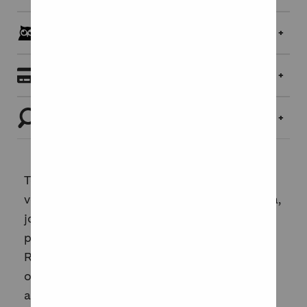
Pöllöklubilaisille jopa 5 % bonusta
Maksaminen
Tutustu tuotteeseen
Toisten unelmien on päätyttävä, jotta toiset
voivat alkaa.Roosa on kirjallisuudenopiskelija,
joka on muuttanut Helsinkiin rakkauden
perässä. Enemmän kuin maisterin papereita
Roosa odottaa aikaa, jolloin poikaystävä
omistautuisi hänelle. Tapio on entinen
ammattikoripalloilija, jonka loistavasta ur...