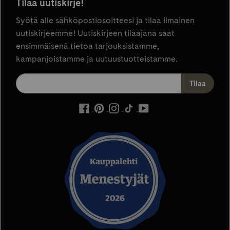
Tilaa uutiskirje!
Syötä alle sähköpostiosoitteesi ja tilaa ilmainen
uutiskirjeemme! Uutiskirjeen tilaajana saat
ensimmäisenä tietoa tarjouksistamme,
kampanjoistamme ja uutuustuotteistamme.
ulkoinen
ulkoinen
ulkoinen
ulkoinen
ulkoinen
palvelu,
palvelu,
palvelu,
palvelu,
palvelu,
avautuu
avautuu
avautuu
avautuu
avautuu
uuteen
uuteen
uuteen
uuteen
uuteen
välilehteen
välilehteen
välilehteen
välilehteen
välilehteen