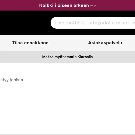
Kaikki iloiseen arkeen
–
>
Hae tuotteita, kategorioita tai artikkeleita
com
Tilaa ennakkoon
Asiakaspalvelu
Maksa myöhemmin Klarnalla
yntyy teoista