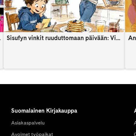
someaikana
Sisufyn vinkit ruuduttomaan päivään: Vinkki 9
An
Suomalainen Kirjakauppa
Asiakaspalvelu
Avoimet työpaikat