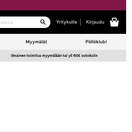
Hae
Yrityksille
Kirjaudu
Myymälät
Pöllöklubi
Ilmainen toimitus myymälään tai yli 60€ ostoksiin