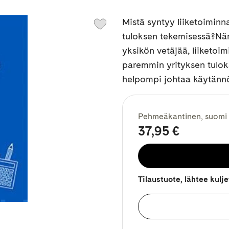
Mistä syntyy liiketoiminn
tuloksen tekemisessä?Näm
yksikön vetäjää, liiketo
paremmin yrityksen tulok
helpompi johtaa käytännö
Pehmeäkantinen, suomi
37,95 €
Tilaustuote, lähtee kulj