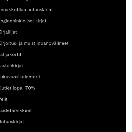
Ennakkotilaa uutuuskirjat
nglanninkieliset kirjat
irjailijat
Kirjoitus- ja muistiinpanovälineet
Lahjakortit
Lastenkirjat
Lukuvuosikalenterit
Outlet jopa -70%
elit
Taidetarvikkeet
Uutuuskirjat