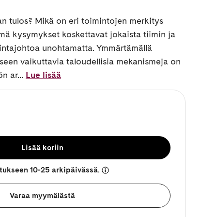
an tulos? Mikä on eri toimintojen merkitys
ä kysymykset koskettavat jokaista tiimin ja
imintajohtoa unohtamatta. Ymmärtämällä
seen vaikuttavia taloudellisia mekanismeja on
n ar...
Lue lisää
Lisää koriin
etukseen 10-25 arkipäivässä.
Varaa myymälästä