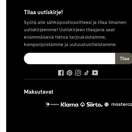
Tilaa uutiskirje!
Syötä alle sähköpostiosoitteesi ja tilaa ilmainen
uutiskirjeemme! Uutiskirjeen tilaajana saat
ensimmäisenä tietoa tarjouksistamme,
kampanjoistamme ja uutuustuotteistamme.
ulkoinen
ulkoinen
ulkoinen
ulkoinen
ulkoinen
palvelu,
palvelu,
palvelu,
palvelu,
palvelu,
avautuu
avautuu
avautuu
avautuu
avautuu
Maksutavat
uuteen
uuteen
uuteen
uuteen
uuteen
välilehteen
välilehteen
välilehteen
välilehteen
välilehteen