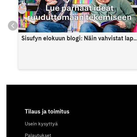
Sisufyn elokuun blogi: Näin vahvistat lapsen itsetuntoa 
Tilaus ja toimitus
Usein kysyttyä
Palautukset