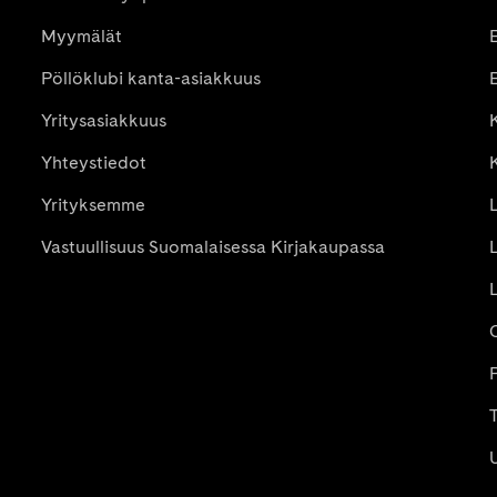
Myymälät
Pöllöklubi kanta-asiakkuus
E
Yritysasiakkuus
K
Yhteystiedot
Yrityksemme
Vastuullisuus Suomalaisessa Kirjakaupassa
P