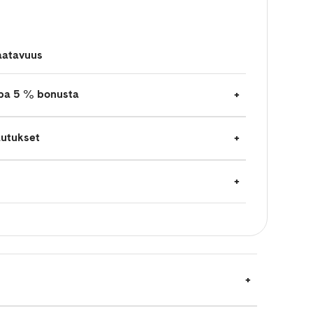
aatavuus
jopa 5 % bonusta
autukset