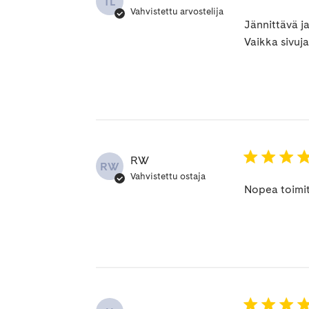
TL
Vahvistettu arvostelija
Jännittävä ja
Vaikka sivuj
RW
RW
Vahvistettu ostaja
Nopea toimi