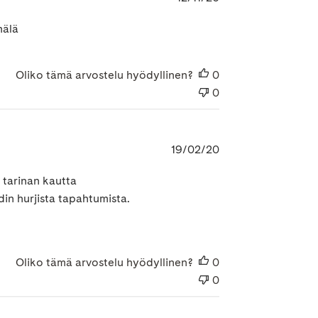
mälä
Oliko tämä arvostelu hyödyllinen?
0
0
Julkaisupäivämäär
19/02/20
 tarinan kautta
n hurjista tapahtumista.
Oliko tämä arvostelu hyödyllinen?
0
0