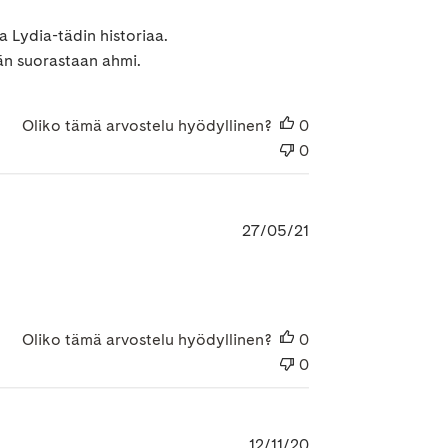
a Lydia-tädin historiaa.
män suorastaan ahmi.
Oliko tämä arvostelu hyödyllinen?
0
0
Julkaisupäivämäär
27/05/21
Oliko tämä arvostelu hyödyllinen?
0
0
Julkaisupäivämäär
12/11/20