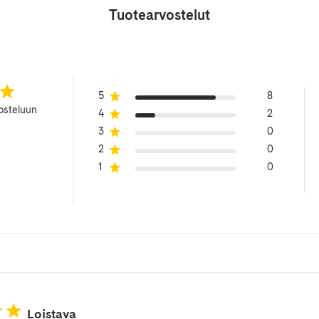
Tuotearvostelut
5
8
osteluun
4
2
3
0
2
0
1
0
Loistava