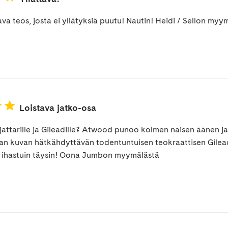
ava teos, josta ei yllätyksiä puutu! Nautin! Heidi / Sellon myy
Loistava jatko-osa
jattarille ja Gileadille? Atwood punoo kolmen naisen äänen ja
 kuvan hätkähdyttävän todentuntuisen teokraattisen Gileadi
a ihastuin täysin! Oona Jumbon myymälästä