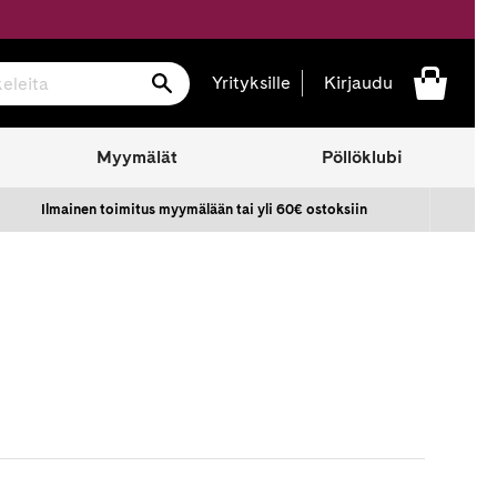
Hae
Yrityksille
Kirjaudu
Myymälät
Pöllöklubi
Ilmainen toimitus myymälään tai yli 60€ ostoksiin