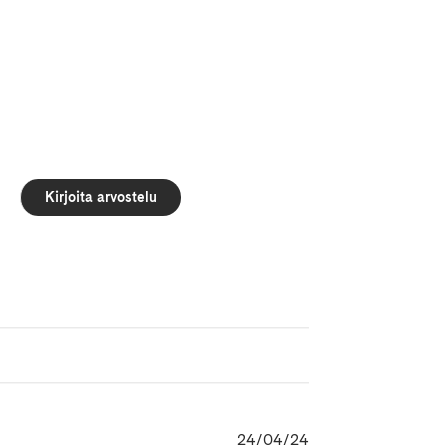
Kirjoita arvostelu
Julkaisupäivämäär
24/04/24