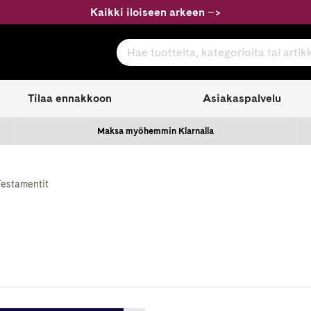
Kaikki iloiseen arkeen
–
>
Hae tuotteita, kategorioita tai artikkeleita
com
Tilaa ennakkoon
Asiakaspalvelu
Maksa myöhemmin Klarnalla
Testamentit