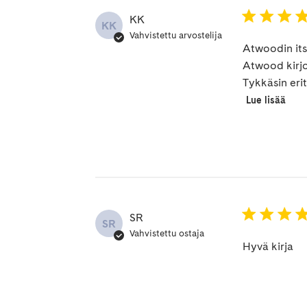
KK
KK
Vahvistettu arvostelija
Atwoodin its
Atwood kirjoi
Tykkäsin eri
Lue lisää
SR
SR
Vahvistettu ostaja
Hyvä kirja