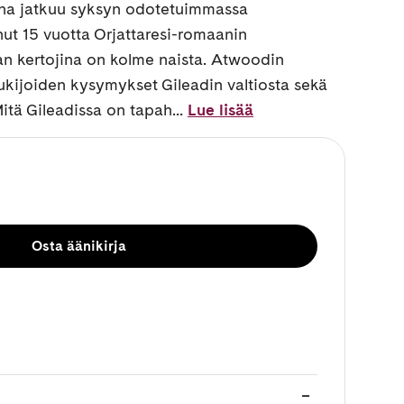
ina jatkuu syksyn odotetuimmassa
ut 15 vuotta Orjattaresi-romaanin
an kertojina on kolme naista. Atwoodin
lukijoiden kysymykset Gileadin valtiosta sekä
tä Gileadissa on tapah...
Lue lisää
Osta äänikirja