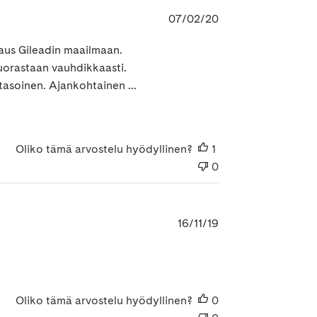
Julkaisupäivämäär
07/02/20
saus Gileadin maailmaan.
 suorastaan vauhdikkaasti.
tasoinen. Ajankohtainen ...
Oliko tämä arvostelu hyödyllinen?
1
0
Julkaisupäivämäär
16/11/19
Oliko tämä arvostelu hyödyllinen?
0