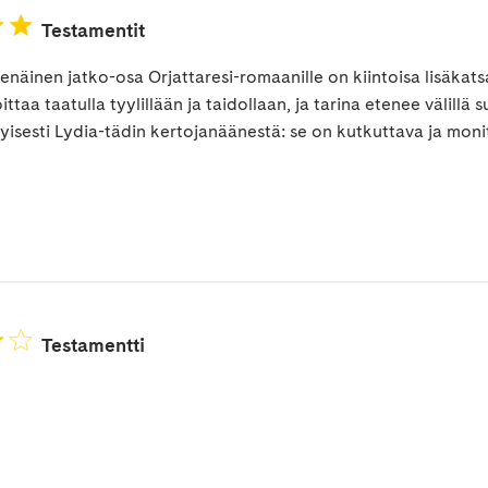
Testamentit
enäinen jatko-osa Orjattaresi-romaanille on kiintoisa lisäkat
ttaa taatulla tyylillään ja taidollaan, ja tarina etenee välillä
tyisesti Lydia-tädin kertojanäänestä: se on kutkuttava ja moni
Testamentti