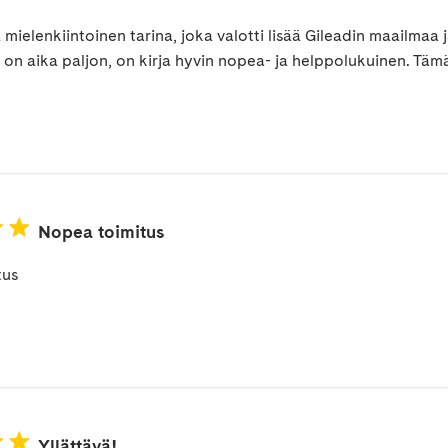
 mielenkiintoinen tarina, joka valotti lisää Gileadin maailmaa j
a on aika paljon, on kirja hyvin nopea- ja helppolukuinen. Tä
Nopea toimitus
tus
Yllättävä!