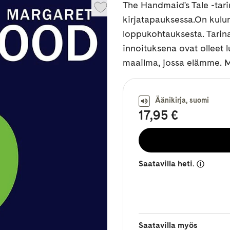
The Handmaid's Tale -tar
kirjatapauksessa.On kulun
loppukohtauksesta. Tarin
innoituksena ovat olleet 
maailma, jossa elämme. Mi
Äänikirja, suomi
17,95 €
Saatavilla heti.
Saatavilla myös