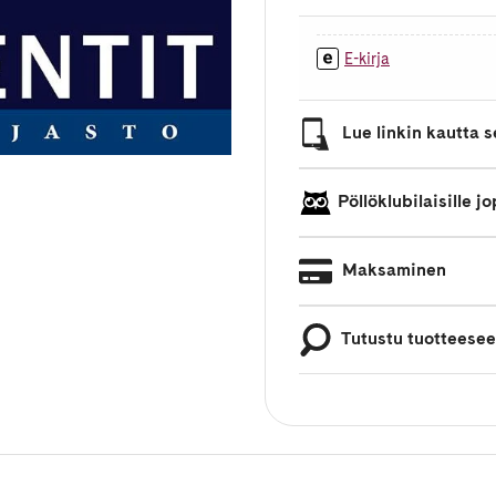
E-kirja
Lue linkin kautta se
Pöllöklubilaisille 
Maksaminen
Tutustu tuotteese