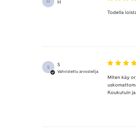
H
H
Todella loist
S
S
Vahvistettu arvostelija
Miten käy or
uskomattoman
Koukutuin j