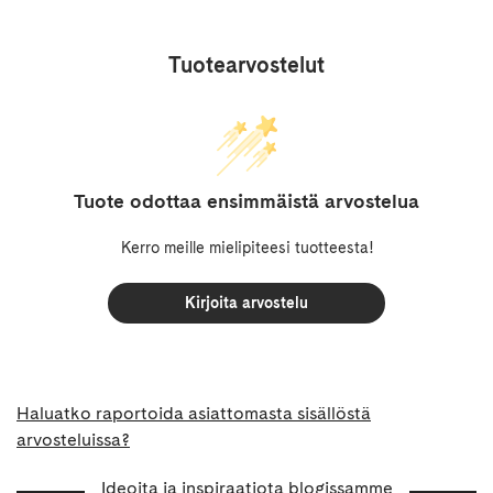
Tuotearvostelut
Tuote odottaa ensimmäistä arvostelua
Kerro meille mielipiteesi tuotteesta!
Kirjoita arvostelu
Haluatko raportoida asiattomasta sisällöstä
arvosteluissa?
Ideoita ja inspiraatiota blogissamme