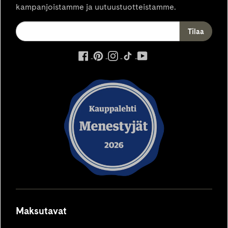
kampanjoistamme ja uutuustuotteistamme.
ulkoinen
ulkoinen
ulkoinen
ulkoinen
ulkoinen
palvelu,
palvelu,
palvelu,
palvelu,
palvelu,
avautuu
avautuu
avautuu
avautuu
avautuu
uuteen
uuteen
uuteen
uuteen
uuteen
välilehteen
välilehteen
välilehteen
välilehteen
välilehteen
Maksutavat