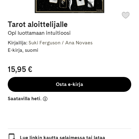
Tarot aloittelijalle
Opi luottamaan intuitioosi
Kirjailija:
Suki Ferguson / Ana Novaes
E-kirja, suomi
15,95 €
Osta e-kirja
Saatavilla heti.
Lue linkin kautta selaimessa tai lataa