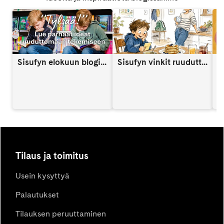
Sisufyn elokuun blogi: Näin vahvistat lapsen itsetuntoa someaikana
Sisufyn vinkit ruuduttomaan päivään: Vinkki 9
A
Tilaus ja toimitus
Usein kysyttyä
Palautukset
Tilauksen peruuttaminen