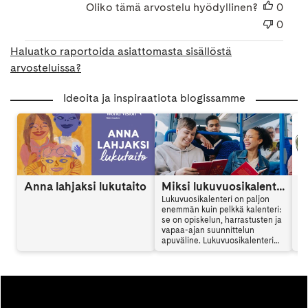
Oliko tämä arvostelu hyödyllinen?
0
0
Haluatko raportoida asiattomasta sisällöstä
arvosteluissa?
Ideoita ja inspiraatiota blogissamme
Anna lahjaksi lukutaito
Miksi lukuvuosikalenteri kannattaa hankkia? Opiskelijan apuväline arjenhallintaan
Lukuvuosikalenteri on paljon
enemmän kuin pelkkä kalenteri:
se on opiskelun, harrastusten ja
vapaa-ajan suunnittelun
apuväline. Lukuvuosikalenteri
auttaa hallitsemaan arkea,
vähentämään stressiä ja
seuraamaan omia tavoitteita
koko lukuvuoden ajan. Lue, miksi
lukuvuosikalenteri kannattaa
hankkia.