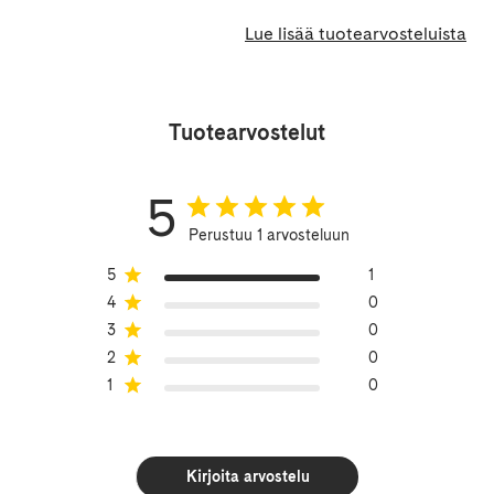
Lue lisää tuotearvosteluista
Tuotearvostelut
5
Perustuu 1 arvosteluun
5
1
4
0
3
0
2
0
1
0
Kirjoita arvostelu