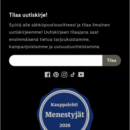
Tilaa uutiskirje!
Syötä alle sähköpostiosoitteesi ja tilaa ilmainen
uutiskirjeemme! Uutiskirjeen tilaajana saat
ensimmäisenä tietoa tarjouksistamme,
kampanjoistamme ja uutuustuotteistamme.
ulkoinen
ulkoinen
ulkoinen
ulkoinen
ulkoinen
palvelu,
palvelu,
palvelu,
palvelu,
palvelu,
avautuu
avautuu
avautuu
avautuu
avautuu
uuteen
uuteen
uuteen
uuteen
uuteen
välilehteen
välilehteen
välilehteen
välilehteen
välilehteen