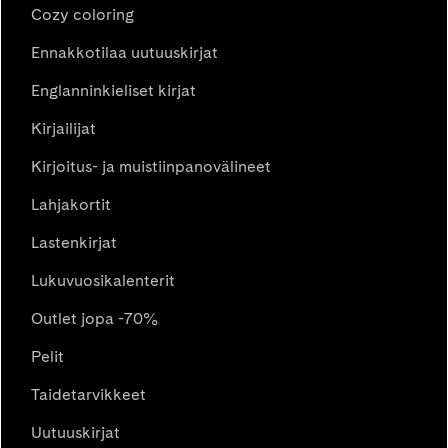
Cozy coloring
Ennakkotilaa uutuuskirjat
Englanninkieliset kirjat
Kirjailijat
Kirjoitus- ja muistiinpanovälineet
Lahjakortit
Lastenkirjat
Lukuvuosikalenterit
Outlet jopa -70%
Pelit
Taidetarvikkeet
Uutuuskirjat