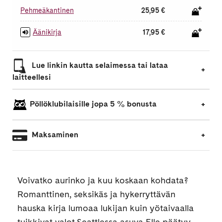
Pehmeäkantinen
25,95 €
Äänikirja
17,95 €
Lue linkin kautta selaimessa tai lataa
laitteellesi
Pöllöklubilaisille jopa 5 % bonusta
Maksaminen
Voivatko aurinko ja kuu koskaan kohdata?
Romanttinen, seksikäs ja hykerryttävän
hauska kirja lumoaa lukijan kuin yötaivaalla
tuikkivat valot.Seattlessa asuva Elle päätyy