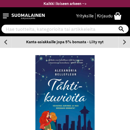
Siirry
Kaikki iloiseen arkeen
–
>
sisältöön
Suomalainen.com
Yrityksille
Kirjaudu
Hae tuotteita, kategorioita tai artikkeleita
Ha
n
Kanta-asiakkaille jopa 5% bonusta - Liity nyt