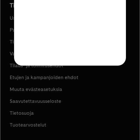
Tilaus ja toimitus
Usein kysyttyä
Palautukset
Tilauksen peruuttaminen
Varaa ja Nouda
Tilaus- ja toimitusehdot
Etujen ja kampanjoiden ehdot
Muuta evästeasetuksia
Saavutettavuusseloste
Tietosuoja
Tuotearvostelut