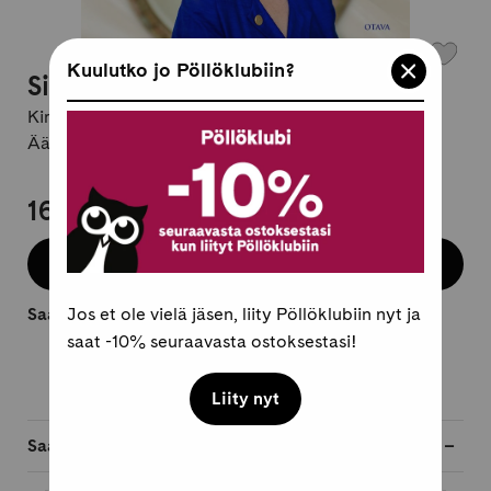
Kuulutko jo Pöllöklubiin?
Silkkitieni
Kirjailija:
Marja Kurki
Äänikirja, suomi
16,95 €
Osta äänikirja
Saatavilla heti.
Jos et ole vielä jäsen, liity Pöllöklubiin nyt ja
saat -10% seuraavasta ostoksestasi!
Liity nyt
Saatavilla myös