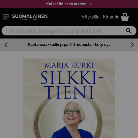
Siirry
Kaikki iloiseen arkeen
–
>
sisältöön
Suomalainen.com
Yrityksille
Kirjaudu
Hae tuotteita, kategorioita tai artikkeleita
Ha
n
Kanta-asiakkaille jopa 5% bonusta - Liity nyt