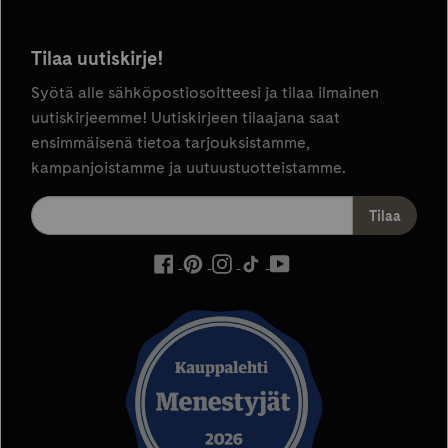
Tilaa uutiskirje!
Syötä alle sähköpostiosoitteesi ja tilaa ilmainen
uutiskirjeemme! Uutiskirjeen tilaajana saat
ensimmäisenä tietoa tarjouksistamme,
kampanjoistamme ja uutuustuotteistamme.
ulkoinen
ulkoinen
ulkoinen
ulkoinen
ulkoinen
palvelu,
palvelu,
palvelu,
palvelu,
palvelu,
avautuu
avautuu
avautuu
avautuu
avautuu
uuteen
uuteen
uuteen
uuteen
uuteen
välilehteen
välilehteen
välilehteen
välilehteen
välilehteen