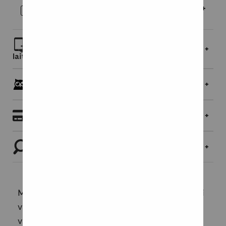
E-kirja
16,95 €
Lue linkin kautta selaimessa tai lataa
laitteellesi
Pöllöklubilaisille jopa 5 % bonusta
Maksaminen
Tutustu tuotteeseen
Marja Kurki lähti vuonna 1955 Atlantin poikki
vaihto-oppilaaksi Yhdysvaltoihin armeijan
vanhalla joukkojenkuljetuslaivalla. Samalla