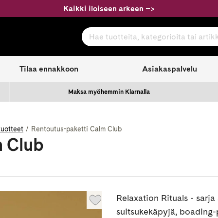
Kaikki iloiseen arkeen
–
>
Hae tuotteita, kategorioita tai artikkeleita
com
Tilaa ennakkoon
Asiakaspalvelu
Maksa myöhemmin Klarnalla
tuotteet
Rentoutus-paketti Calm Club
m Club
Relaxation Rituals - sarja
suitsukekäpyjä, boading-p