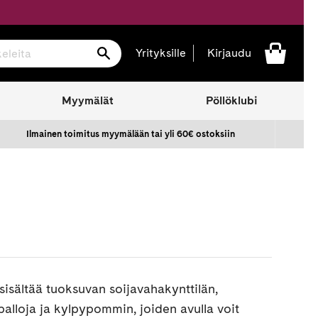
Hae
Yrityksille
Kirjaudu
Myymälät
Pöllöklubi
Ilmainen toimitus myymälään tai yli 60€ ostoksiin
 sisältää tuoksuvan soijavahakynttilän,
alloja ja kylpypommin, joiden avulla voit