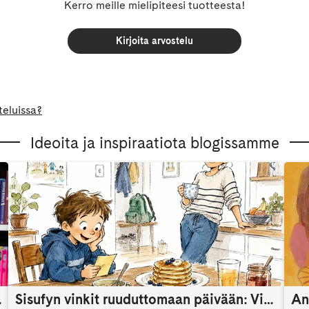
Kerro meille mielipiteesi tuotteesta!
Kirjoita arvostelu
teluissa?
Ideoita ja inspiraatiota blogissamme
someaikana
Sisufyn vinkit ruuduttomaan päivään: Vinkki 9
An