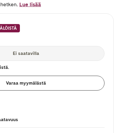
 hetken.
Lue lisää
ÄLÖISTÄ
Ei saatavilla
istä.
Varaa myymälästä
aatavuus