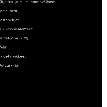
Kirjoitus- ja muistiinpanovälineet
Lahjakortit
Lastenkirjat
Lukuvuosikalenterit
Outlet jopa -70%
elit
Taidetarvikkeet
Uutuuskirjat