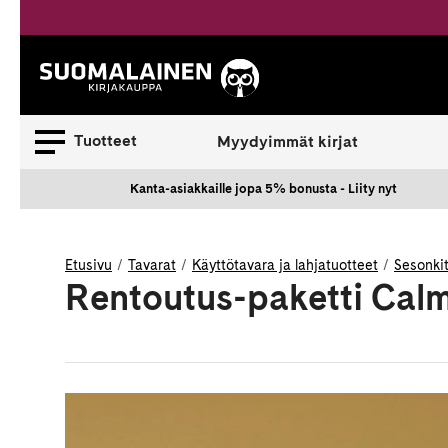
Siirry
sisältöön
Suomalainen.
Tuotteet
Myydyimmät kirjat
Kanta-asiakkaille jopa 5% bonusta - Liity nyt
Etusivu
Tavarat
Käyttötavara ja lahjatuotteet
Sesonki
Rentoutus-paketti Cal