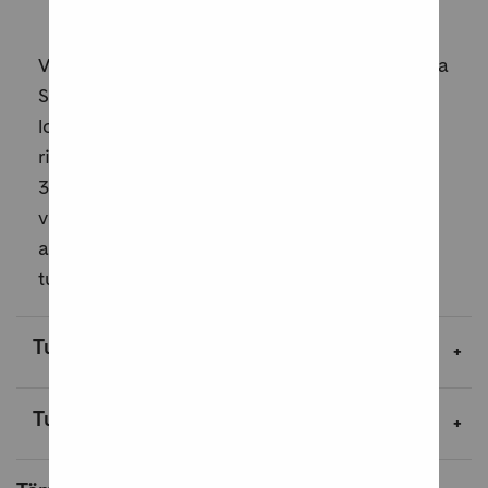
Verkkorikostoimittajan ravisuttava teos seuraa
Suomen tunnetuimman hakkerin nousua ja
lopulta tuhoa.Psykoterapiakeskus Vastaamon
rikosvyyhti on ollut maamme suurin rikos: yli
30 000 ihmisen potilastiedot levisivät
verkkoon, ja seurauksena oli paljon
ahdistusta, jopa itsemurhia. Rikoksesta on
tuom...
Lue lisää
Tuotekuvaus
Tuotetiedot