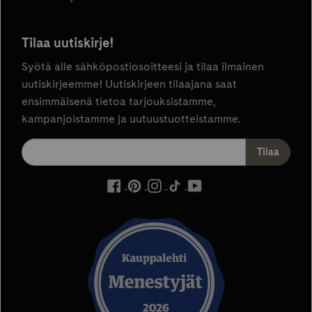
Tilaa uutiskirje!
Syötä alle sähköpostiosoitteesi ja tilaa ilmainen
uutiskirjeemme! Uutiskirjeen tilaajana saat
ensimmäisenä tietoa tarjouksistamme,
kampanjoistamme ja uutuustuotteistamme.
ulkoinen
ulkoinen
ulkoinen
ulkoinen
ulkoinen
palvelu,
palvelu,
palvelu,
palvelu,
palvelu,
avautuu
avautuu
avautuu
avautuu
avautuu
uuteen
uuteen
uuteen
uuteen
uuteen
välilehteen
välilehteen
välilehteen
välilehteen
välilehteen