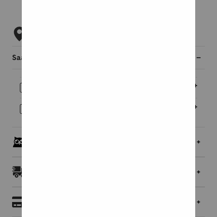
Tarkista myymäläsaatavuus
Saatavilla myös
Äänikirja
18,95 €
E-kirja
18,95 €
Pöllöklubilaisille jopa 5 % bonusta
Toimitukset ja palautukset
Maksaminen