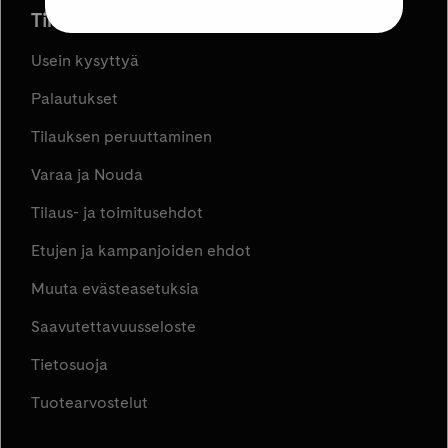
Tilaus ja toimitus
Usein kysyttyä
Palautukset
Tilauksen peruuttaminen
Varaa ja Nouda
Tilaus- ja toimitusehdot
Etujen ja kampanjoiden ehdot
Muuta evästeasetuksia
Saavutettavuusseloste
Tietosuoja
Tuotearvostelut