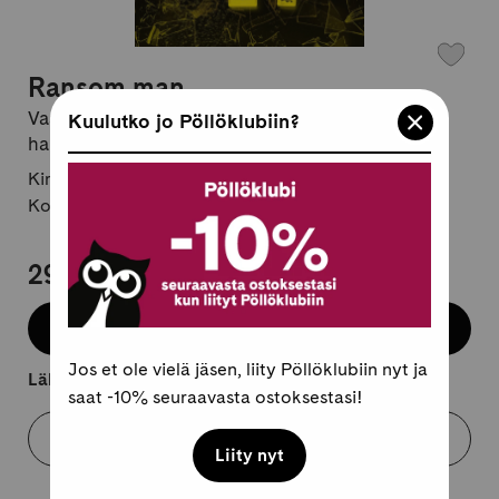
Ransom man
Vastaamon tapaus ja Aleksanteri Kivimäen
Kuulutko jo Pöllöklubiin?
hakkerihistoria
Kirjailija:
Aarno Malin
Kovakantinen, suomi
29,95 €
Lisää koriin
Jos et ole vielä jäsen, liity Pöllöklubiin nyt ja
Lähtee kuljetukseen 2-4 arkipäivässä.
saat -10% seuraavasta ostoksestasi!
Varaa myymälästä
Liity nyt