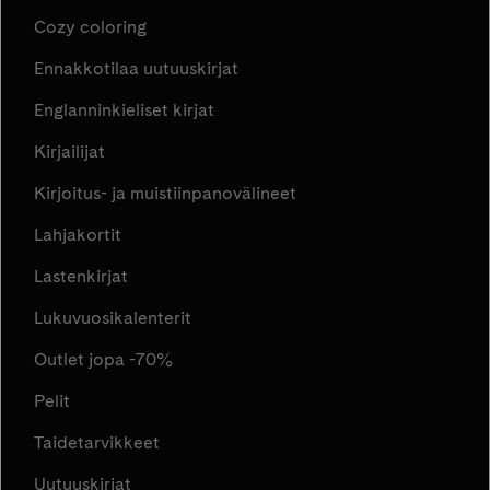
Cozy coloring
Ennakkotilaa uutuuskirjat
Englanninkieliset kirjat
Kirjailijat
Kirjoitus- ja muistiinpanovälineet
Lahjakortit
Lastenkirjat
Lukuvuosikalenterit
Outlet jopa -70%
Pelit
Taidetarvikkeet
Uutuuskirjat