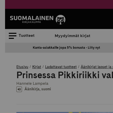
Siirry
sisältöön
Suomalainen.
Tuotteet
Myydyimmät kirjat
Kanta-asiakkaille jopa 5% bonusta - Liity nyt
Etusivu
Kirjat
Ladattavat tuotteet
Äänikirjat lapset ja
Prinsessa Pikkiriikki v
Hannele Lampela
Äänikirja, suomi