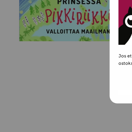
Jos et
ostoks