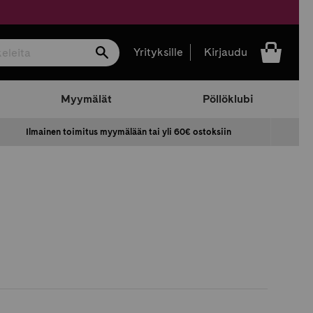
Hae
Yrityksille
Kirjaudu
Myymälät
Pöllöklubi
Ilmainen toimitus myymälään tai yli 60€ ostoksiin