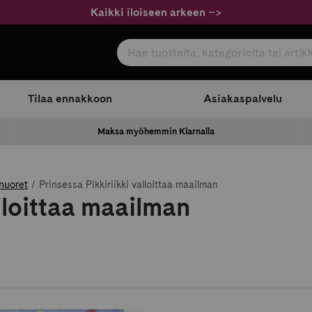
Kaikki iloiseen arkeen
–
>
Hae tuotteita, kategorioita tai artikkeleita
com
Tilaa ennakkoon
Asiakaspalvelu
Maksa myöhemmin Klarnalla
 nuoret
Prinsessa Pikkiriikki valloittaa maailman
alloittaa maailman