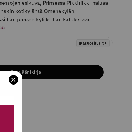
sessojen esikuva, Prinsessa Pikkiriikki haluaa
ainakin kotikylänsä Omenakylän.
i hän pääsee kylille ihan kahdestaan
sää
Ikäsuositus 5+
Osta äänikirja