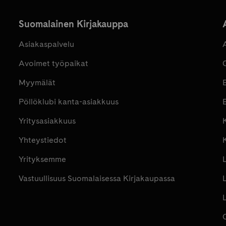
Suomalainen Kirjakauppa
Asiakaspalvelu
Avoimet työpaikat
Myymälät
Pöllöklubi kanta-asiakkuus
E
Yritysasiakkuus
K
Yhteystiedot
Yrityksemme
Vastuullisuus Suomalaisessa Kirjakaupassa