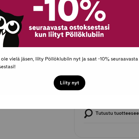
Kovakantinen
E-kirja
E-kirja
Lue linkin kautta se
 ole vielä jäsen, liity Pöllöklubiin nyt ja saat -10% seuraavasta
estasi!
Pöllöklubilaisille 
Liity nyt
Maksaminen
Tutustu tuotteese