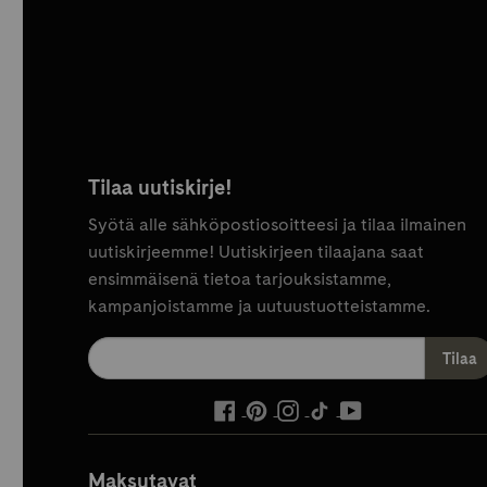
Tilaa uutiskirje!
Syötä alle sähköpostiosoitteesi ja tilaa ilmainen
uutiskirjeemme! Uutiskirjeen tilaajana saat
ensimmäisenä tietoa tarjouksistamme,
kampanjoistamme ja uutuustuotteistamme.
ulkoinen
ulkoinen
ulkoinen
ulkoinen
ulkoinen
palvelu,
palvelu,
palvelu,
palvelu,
palvelu,
avautuu
avautuu
avautuu
avautuu
avautuu
Maksutavat
uuteen
uuteen
uuteen
uuteen
uuteen