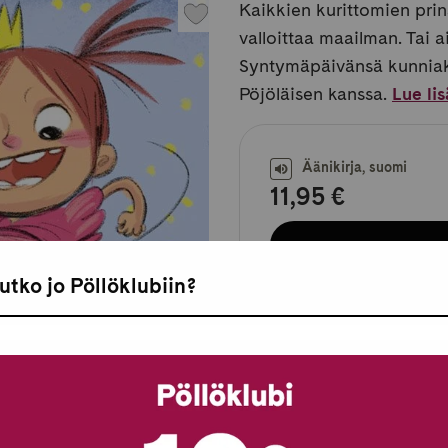
Kaikkien kurittomien prin
valloittaa maailman. Tai 
Syntymäpäivänsä kunniaks
Pöjöläisen kanssa.
Lue li
Äänikirja, suomi
11,95 €
utko jo Pöllöklubiin?
Saatavilla heti.
Saatavilla myös