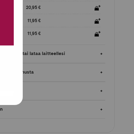
20,95 €
11,95 €
11,95 €
laimessa tai lataa laitteellesi
jopa 5 % bonusta
en