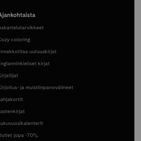
Ajankohtaista
Askartelutarvikkeet
Cozy coloring
Ennakkotilaa uutuuskirjat
nglanninkieliset kirjat
irjailijat
Kirjoitus- ja muistiinpanovälineet
Lahjakortit
Lastenkirjat
Lukuvuosikalenterit
Outlet jopa -70%