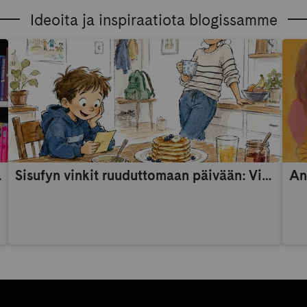
Ideoita ja inspiraatiota blogissamme
someaikana
Sisufyn vinkit ruuduttomaan päivään: Vinkki 9
An