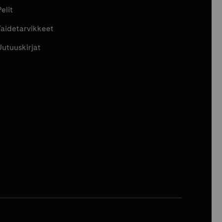
elit
Taidetarvikkeet
Uutuuskirjat