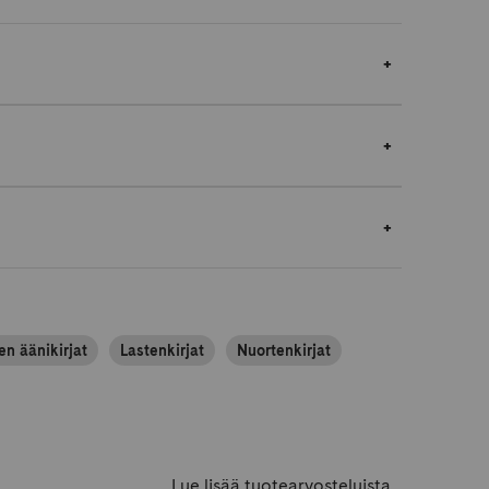
en äänikirjat
Lastenkirjat
Nuortenkirjat
Lue lisää tuotearvosteluista