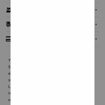
Pöllöklubilaisille jopa 5 % bonusta
Toimitukset ja palautukset
Maksaminen
Yksi maailman eniten myydyistä öljyväreistä.
Samat värit sopivat hyvin sekä harrastajille
että ammattilaisille. Suomen taideopettajien
suosittelemat lämpimät ja kylmät värisävyt:
Lemon yellow, Chrome Yellow Hue, Cadmium
red hue, Permanent alizarin crimson, French
ultramarine, Prussian blue.
Lue lisää