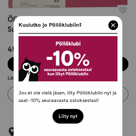
Öljyväri 6x37ml W&N Winton
Kuulutko jo Pöllöklubiin?
Suomen Värisävyt
49,95 €
Lisää koriin
Lähtee kuljetukseen 2-4 arkipäivässä.
Jos et ole vielä jäsen, liity Pöllöklubiin nyt ja
Varaa myymälästä
saat -10% seuraavasta ostoksestasi!
Liity nyt
Tarkista myymäläsaatavuus