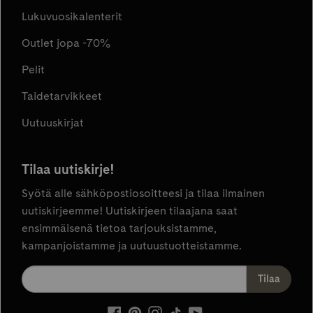
Lukuvuosikalenterit
Outlet jopa -70%
Pelit
Taidetarvikkeet
Uutuuskirjat
Tilaa uutiskirje!
Syötä alle sähköpostiosoitteesi ja tilaa ilmainen
uutiskirjeemme! Uutiskirjeen tilaajana saat
ensimmäisenä tietoa tarjouksistamme,
kampanjoistamme ja uutuustuotteistamme.
ulkoinen
ulkoinen
ulkoinen
ulkoinen
ulkoinen