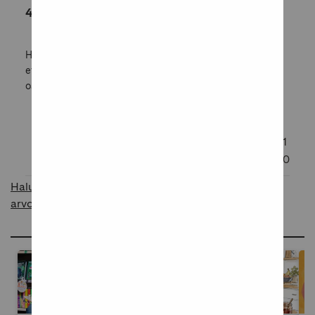
4/5
Hyvin peittävät ja sekoittuvat värit, yksi tähti pois siitä
että pakkaus ei sisällä valkoista ja mustaa vaan ne pitää
ostaa erikseen.
Oliko tämä arvostelu hyödyllinen?
1
0
Haluatko raportoida asiattomasta sisällöstä
arvosteluissa?
Ideoita ja inspiraatiota blogissamme