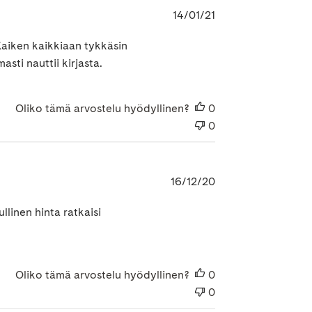
Julkaisupäivämäär
14/01/21
 Kaiken kaikkiaan tykkäsin
sti nauttii kirjasta.
Oliko tämä arvostelu hyödyllinen?
0
0
Julkaisupäivämäär
16/12/20
llinen hinta ratkaisi
Oliko tämä arvostelu hyödyllinen?
0
0