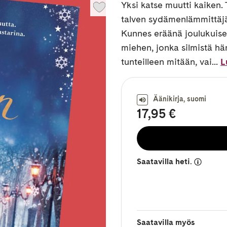
Yksi katse muutti kaiken.
talven sydämenlämmittäjä.
Kunnes eräänä joulukuis
miehen, jonka silmistä hän
tunteilleen mitään, vai...
L
Äänikirja, suomi
17,95 €
Saatavilla heti.
Saatavilla myös