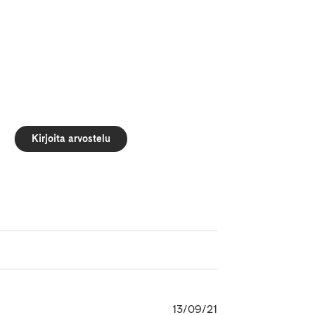
Kirjoita arvostelu
Julkaisupäivämäär
13/09/21