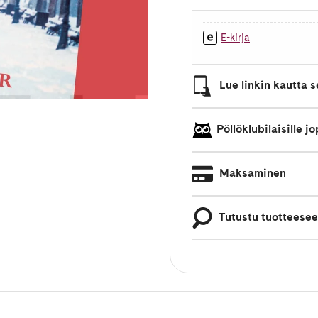
E-kirja
Lue linkin kautta se
Pöllöklubilaisille 
Maksaminen
Tutustu tuotteese