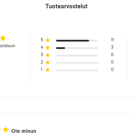
Tuotearvostelut
5
11
osteluun
4
3
3
0
2
0
1
0
Ole minun