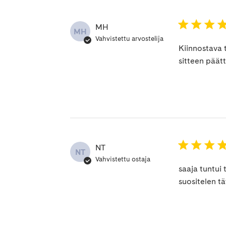
MH
MH
Vahvistettu arvostelija
Kiinnostava 
sitteen päätt
NT
NT
Vahvistettu ostaja
saaja tuntui 
suositelen tä