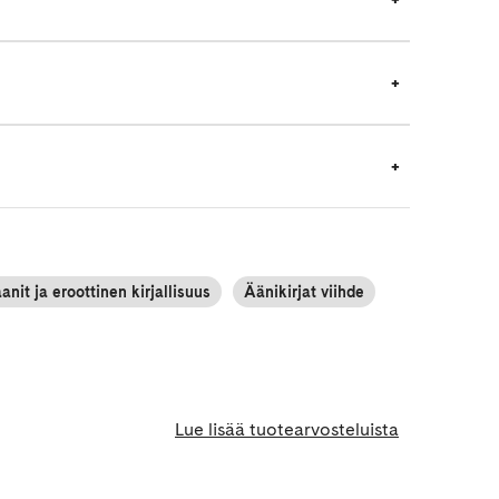
it ja eroottinen kirjallisuus
Äänikirjat viihde
Lue lisää tuotearvosteluista