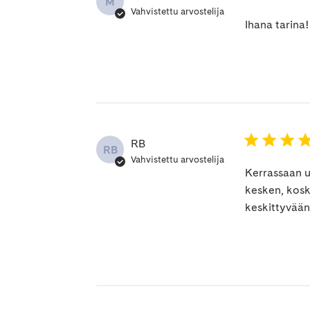
M
Vahvistettu arvostelija
Ihana tarina!
RB
RB
Vahvistettu arvostelija
Kerrassaan up
kesken, kosk
keskittyvää