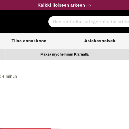
Kaikki iloiseen arkeen
–
>
Hae tuotteita, kategorioita tai artikkeleita
com
Tilaa ennakkoon
Asiakaspalvelu
Maksa myöhemmin Klarnalla
Ole minun