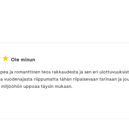
Ole minun
ea ja romanttinen teos rakkaudesta ja sen eri ulottuvuuksista.
a vuodenajasta riippumatta tähän riipaisevaan tarinaan ja j
n miljööhön uppoaa täysin mukaan.