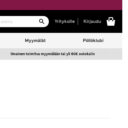
Hae
Yrityksille
Kirjaudu
Myymälät
Pöllöklubi
Ilmainen toimitus myymälään tai yli 60€ ostoksiin