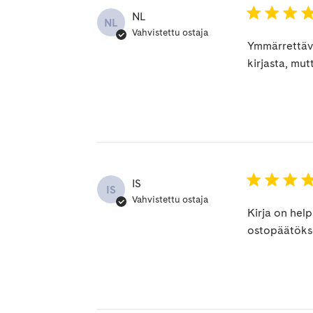
NL
NL
Vahvistettu ostaja
Ymmärrettävä
kirjasta, mut
IS
IS
Vahvistettu ostaja
Kirja on help
ostopäätöks