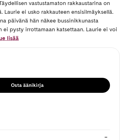
 Täydellisen vastustamaton rakkaustarina on
 Laurie ei usko rakkauteen ensisilmäyksellä.
ena päivänä hän näkee bussinikkunasta
 ei pysty irrottamaan katsettaan. Laurie ei voi
ue lisää
Osta äänikirja