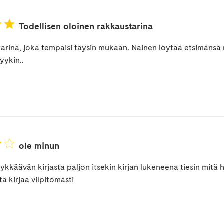
Todellisen oloinen rakkaustarina
tarina, joka tempaisi täysin mukaan. Nainen löytää etsimänsä 
yykin..
ole minun
tykkäävän kirjasta paljon itsekin kirjan lukeneena tiesin mitä 
tä kirjaa vilpitömästi