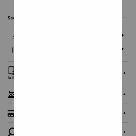
Saatavilla myös
Kovakantinen
32,95 €
E-kirja
19,95 €
Lue linkin kautta selaimessa tai lataa
laitteellesi
Pöllöklubilaisille jopa 5 % bonusta
Maksaminen
Tutustu tuotteeseen