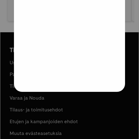
Tilaus ja toimitus
Usein kysyttyä
Palautukset
Tilauksen peruuttaminen
Varaa ja Nouda
Tilaus- ja toimitusehdot
Etujen ja kampanjoiden ehdot
Muuta evästeasetuksia