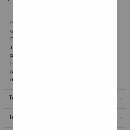
Perussuomalaisten vuosia kestänyt
aggressiivinen kampanja kantaa hedelmää:
Palkittu ylikomisario savustetaan ulos
sosiaalisesta mediasta ja lopulta
poliisivoimista. Toimittaja pakenee Turusta
Helsinkiin, kun Jussi Halla-ahon Facebook-
päivityksestä käynnistynyt laaja
digihäiriköinti muuttuu fyysis...
Lue lisää
Tuotekuvaus
Tuotetiedot