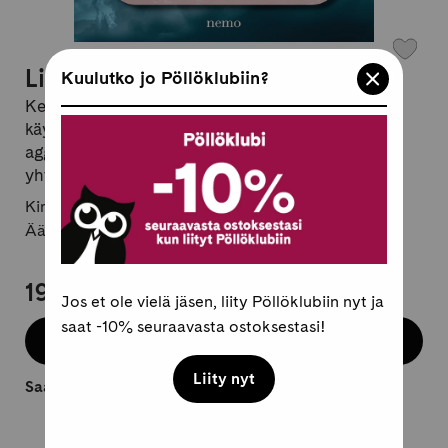
Likainen somesota
Kuulutko jo Pöllöklubiin?
Kertomus Riikka Purran rasismikohun ympärillä
käydystä somesodasta perussuomalaisten
aggressiivisesta viestintäkulttuurista ja
yhteiskunnallisen keskustelun myrkyttymisestä
Kirjailija:
Pekka Mykkänen
Äänikirja, suomi
19,95 €
Jos et ole vielä jäsen, liity Pöllöklubiin nyt ja
saat -10% seuraavasta ostoksestasi!
Osta äänikirja
Liity nyt
Saatavilla heti.