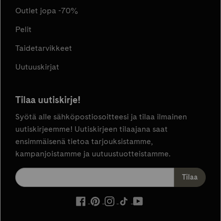
Outlet jopa -70%
Pelit
Taidetarvikkeet
Uutuuskirjat
Tilaa uutiskirje!
Syötä alle sähköpostiosoitteesi ja tilaa ilmainen
uutiskirjeemme! Uutiskirjeen tilaajana saat
ensimmäisenä tietoa tarjouksistamme,
kampanjoistamme ja uutuustuotteistamme.
ulkoinen
ulkoinen
ulkoinen
ulkoinen
ulkoinen
palvelu,
palvelu,
palvelu,
palvelu,
palvelu,