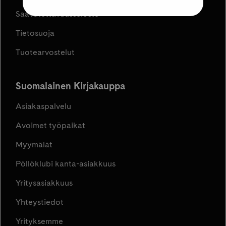
Saavutettavuusseloste
Tietosuoja
Tuotearvostelut
Suomalainen Kirjakauppa
Asiakaspalvelu
Avoimet työpaikat
Myymälät
Pöllöklubi kanta-asiakkuus
Yritysasiakkuus
Yhteystiedot
Yrityksemme