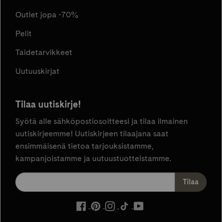
Outlet jopa -70%
Pelit
Taidetarvikkeet
Uutuuskirjat
Tilaa uutiskirje!
Syötä alle sähköpostiosoitteesi ja tilaa ilmainen
uutiskirjeemme! Uutiskirjeen tilaajana saat
ensimmäisenä tietoa tarjouksistamme,
kampanjoistamme ja uutuustuotteistamme.
ulkoinen
ulkoinen
ulkoinen
ulkoinen
ulkoinen
palvelu,
palvelu,
palvelu,
palvelu,
palvelu,