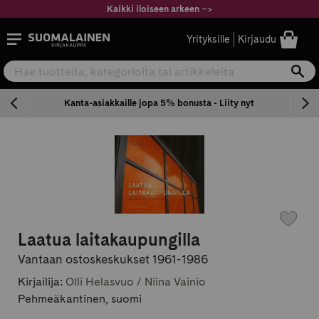
Siirry
Kaikki iloiseen arkeen
–
>
sisältöön
Suomalainen.com
Yrityksille
Kirjaudu
Hae tuotteita, kategorioita tai artikkeleita
Ha
n
Kanta-asiakkaille jopa 5% bonusta - Liity nyt
Laatua laitakaupungilla
Vantaan ostoskeskukset 1961-1986
Kirjailija:
Olli Helasvuo / Niina Vainio
Pehmeäkantinen, suomi