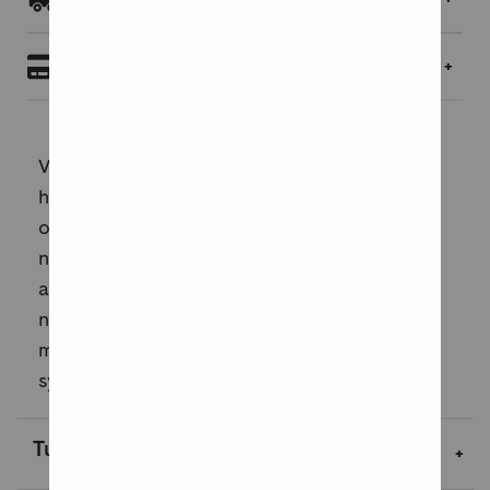
Maksaminen
Vantaan ostoskeskusten inventoinnissa on
haettu tarkkaa, kohdekohtaista tietoa
ostoskeskuksista. aineisto on koottu
nykytilanteen hahmottamiseksi ja niiden
arvottamiseksi rakennushistoriallisesta
näkökulmasta. Identiteetin kannalta kyse on
mitä vantaalaisimmasta ilmiöstä, lähiöiden
sydämistä. Rak...
Lue lisää
Tuotekuvaus