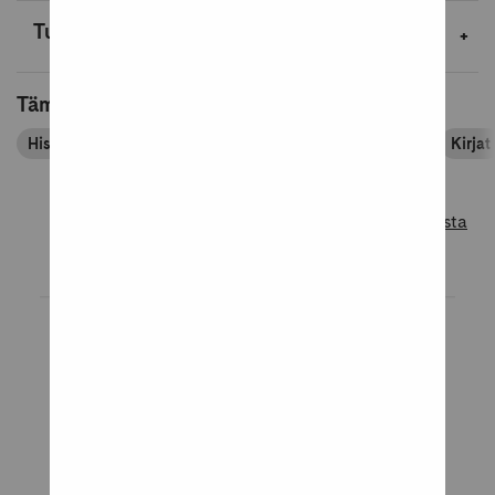
Tuotetiedot
Tämä tuote kuuluu tuoteryhmiin
Historiakirjat ja sotakirjat
Kirjapassin tuoteryhmät
Kirjat
Lue lisää tuotearvosteluista
Tuotearvostelut