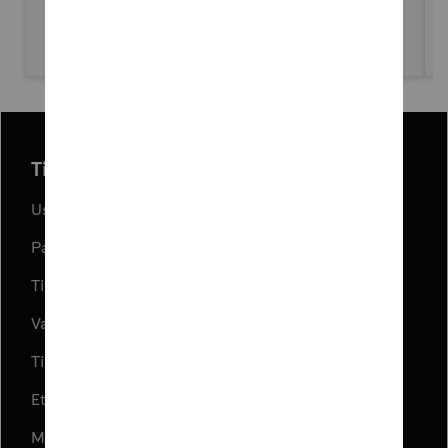
Tilaus ja toimitus
Usein kysyttyä
Palautukset
Tilauksen peruuttaminen
Varaa ja Nouda
Tilaus- ja toimitusehdot
Etujen ja kampanjoiden ehdot
Muuta evästeasetuksia