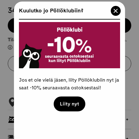
34,95 €
Kuulutko jo Pöllöklubiin?
Lisää koriin
Tilaustuote, lähtee kuljetukseen 10-25 arkipäivässä.
Varaa myymälästä
Jos et ole vielä jäsen, liity Pöllöklubiin nyt ja
saat -10% seuraavasta ostoksestasi!
Tarkista myymäläsaatavuus
Liity nyt
Pöllöklubilaisille jopa 5 % bonusta
Toimitukset ja palautukset