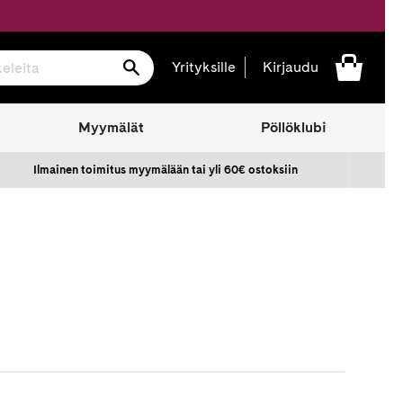
Hae
Yrityksille
Kirjaudu
Myymälät
Pöllöklubi
Ilmainen toimitus myymälään tai yli 60€ ostoksiin