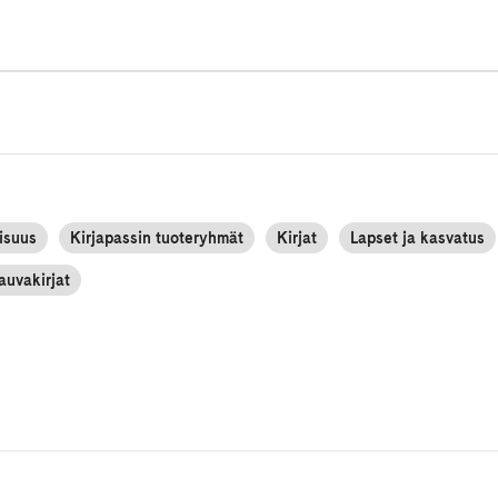
lisuus
Kirjapassin tuoteryhmät
Kirjat
Lapset ja kasvatus
auvakirjat