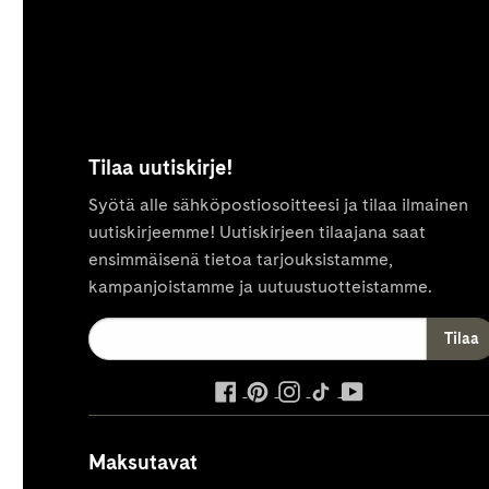
Tilaa uutiskirje!
Syötä alle sähköpostiosoitteesi ja tilaa ilmainen
uutiskirjeemme! Uutiskirjeen tilaajana saat
ensimmäisenä tietoa tarjouksistamme,
kampanjoistamme ja uutuustuotteistamme.
ulkoinen
ulkoinen
ulkoinen
ulkoinen
ulkoinen
palvelu,
palvelu,
palvelu,
palvelu,
palvelu,
avautuu
avautuu
avautuu
avautuu
avautuu
Maksutavat
uuteen
uuteen
uuteen
uuteen
uuteen