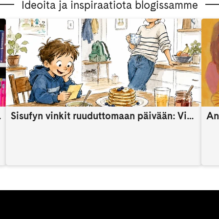
Ideoita ja inspiraatiota blogissamme
someaikana
Sisufyn vinkit ruuduttomaan päivään: Vinkki 9
An