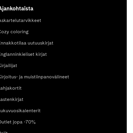
Ajankohtaista
Askartelutarvikkeet
Cozy coloring
Ennakkotilaa uutuuskirjat
nglanninkieliset kirjat
irjailijat
Kirjoitus- ja muistiinpanovälineet
Lahjakortit
Lastenkirjat
Lukuvuosikalenterit
Outlet jopa -70%