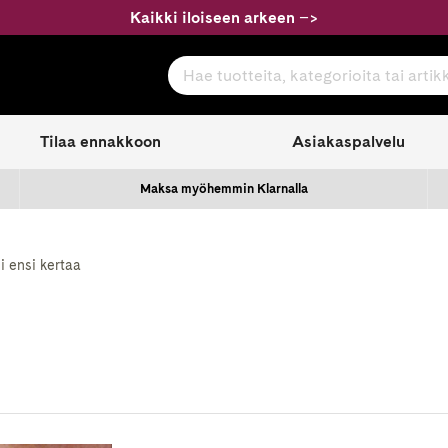
Kaikki iloiseen arkeen
–
>
Hae tuotteita, kategorioita tai artikkeleita
com
Tilaa ennakkoon
Asiakaspalvelu
Maksa myöhemmin Klarnalla
i ensi kertaa