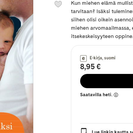
Kun miehen elämä mullistu
tarvitaan? Isäksi tulemine
siihen olisi oikein asenn
miehen arvomaailmassa, 
itsekeskeisyyteen oppine.
E-kirja, suomi
8,95 €
Saatavilla heti.
Lue linkin kautta se