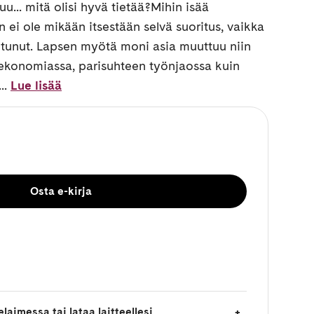
u... mitä olisi hyvä tietää?Mihin isää
n ei ole mikään itsestään selvä suoritus, vaikka
oitunut. Lapsen myötä moni asia muuttuu niin
ekonomiassa, parisuhteen työnjaossa kuin
..
Lue lisää
Osta e-kirja
laimessa tai lataa laitteellesi